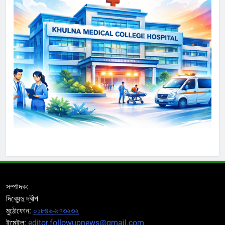
সম্পাদক:
দিব্যেন্দু দ্বীপ
মুঠোফোন:
০১৮৪৬-৯৭৩২৩২
ইমেইল:
editor.followupnews@gmail.com