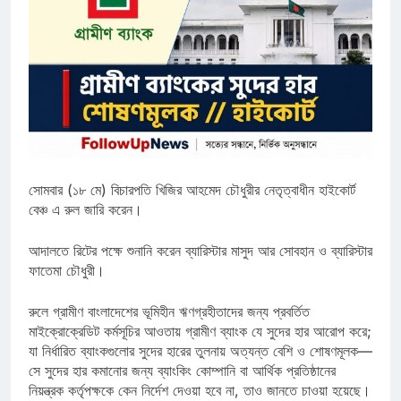
সোমবার (১৮ মে) বিচারপতি খিজির আহমেদ চৌধুরীর নেতৃত্বাধীন হাইকোর্ট
বেঞ্চ এ রুল জারি করেন।
আদালতে রিটের পক্ষে শুনানি করেন ব্যারিস্টার মাসুদ আর সোবহান ও ব্যারিস্টার
ফাতেমা চৌধুরী।
রুলে গ্রামীণ বাংলাদেশের ভূমিহীন ঋণগ্রহীতাদের জন্য প্রবর্তিত
মাইক্রোক্রেডিট কর্মসূচির আওতায় গ্রামীণ ব্যাংক যে সুদের হার আরোপ করে;
যা নির্ধারিত ব্যাংকগুলোর সুদের হারের তুলনায় অত্যন্ত বেশি ও শোষণমূলক—
সে সুদের হার কমানোর জন্য ব্যাংকিং কোম্পানি বা আর্থিক প্রতিষ্ঠানের
নিয়ন্ত্রক কর্তৃপক্ষকে কেন নির্দেশ দেওয়া হবে না, তাও জানতে চাওয়া হয়েছে।