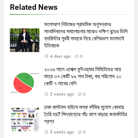
Related News
ফলোআপ নিউজের প্রাথমিক অনুসন্ধানঃ
সাংবাদিকদের সমালোচনার মাঝেও দক্ষিণ বন্ডের ডিসি
ব্যারিস্টার পূরবী সাহাকে নিয়ে বেশিরভাগ মতামতই
ইতিবাচক
4 days ago
0
২০২৬ সালে এপেক্স ফুটওয়্যার লিমিটেডের আয়
মাত্র ৩৭ কোটি ৯৯ লাখ টাকা, কর পরিশোধ ২০
কোটি ৭ লাখের বেশি
2 weeks ago
0
ঢাকা কাস্টমস হাউসে শুল্ক ফাঁকির সুযোগ কোথায়
তৈরি হয়? সিদ্ধান্তের পাঁচ ধাপে বাড়ছে জবাবদিহির
প্রশ্ন
2 weeks ago
0