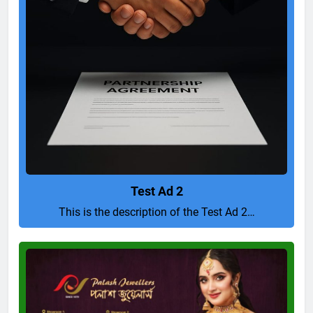
Test Ad 2
This is the description of the Test Ad 2…
Pure
and
Perfect