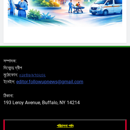
সম্পাদক:
দিব্যেন্দু দ্বীপ
মুঠোফোন:
০১৮৪৬-৯৭৩২৩২
ইমেইল:
editor.followupnews@gmail.com
ঠিকানা:
193 Leroy Avenue, Buffalo, NY 14214
পরিচালনা পর্ষদ