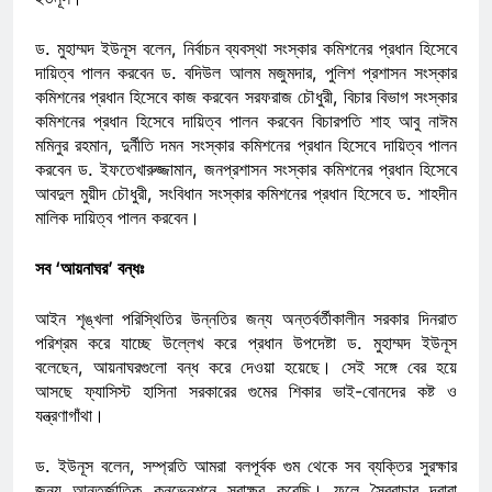
ড. মুহাম্মদ ইউনূস বলেন, নির্বাচন ব্যবস্থা সংস্কার কমিশনের প্রধান হিসেবে
দায়িত্ব পালন করবেন ড. বদিউল আলম মজুমদার, পুলিশ প্রশাসন সংস্কার
কমিশনের প্রধান হিসেবে কাজ করবেন সরফরাজ চৌধুরী, বিচার বিভাগ সংস্কার
কমিশনের প্রধান হিসেবে দায়িত্ব পালন করবেন বিচারপতি শাহ আবু নাঈম
মমিনুর রহমান, দুর্নীতি দমন সংস্কার কমিশনের প্রধান হিসেবে দায়িত্ব পালন
করবেন ড. ইফতেখারুজ্জামান, জনপ্রশাসন সংস্কার কমিশনের প্রধান হিসেবে
আবদুল মুয়ীদ চৌধুরী, সংবিধান সংস্কার কমিশনের প্রধান হিসেবে ড. শাহদীন
মালিক দায়িত্ব পালন করবেন।
সব ‘আয়নাঘর’ বন্ধঃ
আইন শৃঙ্খলা পরিস্থিতির উন্নতির জন্য অন্তর্বর্তীকালীন সরকার দিনরাত
পরিশ্রম করে যাচ্ছে উল্লেখ করে প্রধান উপদেষ্টা ড. মুহাম্মদ ইউনূস
বলেছেন, আয়নাঘরগুলো বন্ধ করে দেওয়া হয়েছে। সেই সঙ্গে বের হয়ে
আসছে ফ্যাসিস্ট হাসিনা সরকারের গুমের শিকার ভাই-বোনদের কষ্ট ও
যন্ত্রণাগাঁথা।
ড. ইউনূস বলেন, সম্প্রতি আমরা বলপূর্বক গুম থেকে সব ব্যক্তির সুরক্ষার
জন্য আন্তর্জাতিক কনভেনশনে স্বাক্ষর করেছি। ফলে স্বৈরাচার দ্বারা