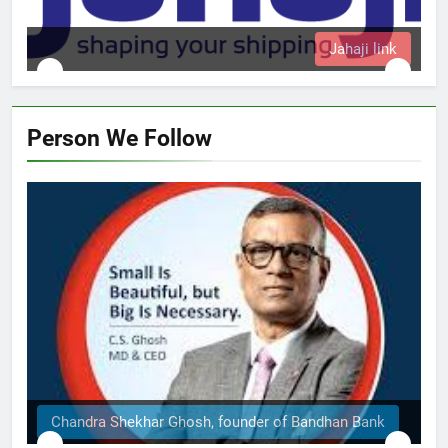
k
Person We Follow
The Structural Engineers Ltd | Dhaka