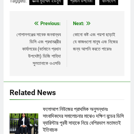
Tagged:
ডক্টর মুহাম্মদ ইউনুস
প্রধান উপদেষ্টা
বাংলাদেশ
Previous:
Next:
Post
navigation
গোপালগঞ্জের সাবেক জনবান্ধব
কোনো কষ্ট এবং পয়শা ছাড়াই
ডিসি এবং প্রধানন্ত্রীর
যে কাজগুলো মানুষ এবং নিজের
কার্যালয়ের (বর্তমানে প্রধান
জন্য আপনি করতে পারেনঃ
উপদেষ্টা) ডিজি শাহিদা
সুলতানাকে ওএসডি
Related News
ফলোআপ নিউজের প্রাথমিক অনুসন্ধানঃ
সাংবাদিকদের সমালোচনার মাঝেও দক্ষিণ বন্ডের ডিসি
ব্যারিস্টার পূরবী সাহাকে নিয়ে বেশিরভাগ মতামতই
ইতিবাচক