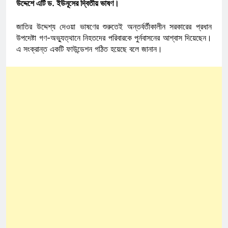
উদ্দেশে এটি ড. ইউনূসের দ্বিতীয় ভাষণ।
জাতির উদ্দেশ্য দেওয়া ভাষণের শুরুতেই অন্তর্বর্তীকালীন সরকারের প্রধান
উপদেষ্টা গণ-অভ্যুত্থানে নিহতদের পরিবারকে পুর্নবাসনের আশ্বাস দিয়েছেন।
এ সংক্রান্ত একটি ফাউন্ডেশন গঠিত হয়েছে বলে জানান।