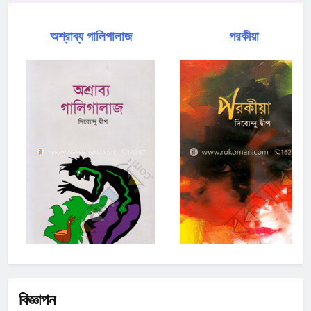
অশ্রাব্য গালিগালাজ
পরকীয়া
বিজ্ঞাপন