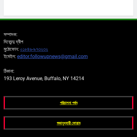
সম্পাদক:
দিব্যেন্দু দ্বীপ
মুঠোফোন:
০১৮৪৬-৯৭৩২৩২
ইমেইল:
editor.followupnews@gmail.com
ঠিকানা:
193 Leroy Avenue, Buffalo, NY 14214
পরিচালনা পর্ষদ
শুভানুধ্যায়ী ফোরাম