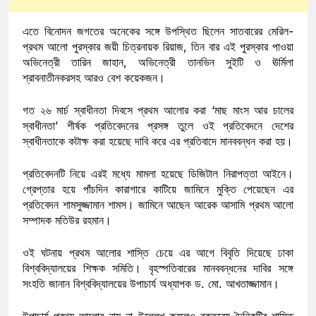
এতে বিনোদন জগতের অনেকের সঙ্গে উপস্থিত ছিলেন সাতবারের মেরিল-
প্রথম আলো পুরস্কার জয়ী চিত্রনায়ক রিয়াজ, তিন বার এই পুরস্কার পাওয়া
অভিনেত্রী তারিন জাহান, অভিনেত্রী তানভিন সুইটি ও ঊর্মিলা
শ্রাবনাতীনকরসহ আরও বেশ কয়েকজন।
গত ২৬ মার্চ স্বাধীনতা দিবসে প্রথম আলোর করা ‘মাছ মাংস আর চালের
স্বাধীনতা’ শীর্ষক প্রতিবেদনের প্রসঙ্গ তুলে ওই প্রতিবেদনে দেশের
স্বাধীনতাকে কটাক্ষ করা হয়েছে দাবি করে এর প্রতিবাদে মানববন্ধন করা হয়।
প্রতিবেদনটি নিয়ে এরই মধ্যে মামলা হয়েছে ডিজিটাল নিরাপত্তা আইনে।
গ্রেপ্তার হয়ে পাঁচদিন কারাগারে কাটিয়ে জামিনে মুক্তি পেয়েছেন এর
প্রতিবেদন শামসুজ্জামান শামস। জামিনে আছেন আরেক আসামি প্রথম আলো
সম্পাদক মতিউর রহমান।
ওই ঘটনায় প্রথম আলোর শাস্তি চেয়ে এর আগে বিবৃতি দিয়েছে ঢাকা
বিশ্ববিদ্যালয়ের শিক্ষক সমিতি। বৃহস্পতিবারের মানববন্ধনের দাবির সঙ্গে
সংহতি জানান বিশ্ববিদ্যালয়ের উপাচার্য অধ্যাপক ড. মো. আখতাজ্জামান।
উপাচার্য প্রথম আলোর নাম না উল্লেখ করলেও বক্তব্যে দৈনিকটির শাস্তি