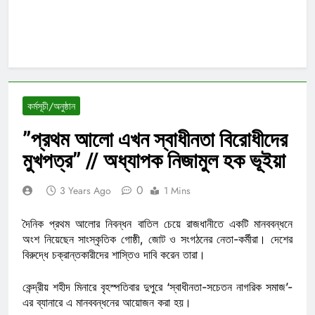
কর্মসূচী/অনুষ্ঠান
”প্রথম আলো এখন স্বাধীনতা বিরোধীদের
মুখপত্র” // অধ্যাপক নিজামুল হক ভূইয়া
0
3 Years Ago
1 Mins
দৈনিক প্রথম আলোর নিবন্ধন বাতিল চেয়ে রাজধানীতে একটি মানববন্ধনে
অংশ নিয়েছেন সাংস্কৃতিক গোষ্ঠী, জোট ও সংগঠনের নেতা-কর্মীরা। দেশের
বিরুদ্ধে চক্রান্তকারীদের শাস্তিও দাবি করেন তারা।
কেন্দ্রীয় শহীদ মিনারে বৃহস্পতিবার দুপুরে ‘স্বাধীনতা-সচেতন নাগরিক সমাজ’-
এর ব্যানারে এ মানববন্ধনের আয়োজন করা হয়।