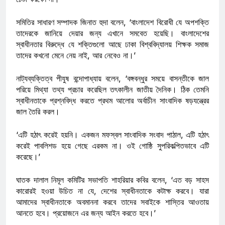
সমিতির সাধারণ সম্পাদক জিনাত হুদা বলেন, ‘বাংলাদেশ বিরোধী যে অপশক্তি
তাদেরকে জানিয়ে দেয়ার জন্য এখানে সমবেত হয়েছি। বাংলাদেশের
স্বাধীনতার বিরুদ্ধে যে শক্তিগুলো আছে ঢাকা বিশ্ববিদ্যালয় শিক্ষক সমাজ
তাদের কখনো মেনে নেয় নাই, আর নেবেও না।’
নাট্যব্যক্তিত্ব পীযুষ বন্দোপাধ্যায় বলেন, ‘বঙ্গবন্ধুর সময়ে বাসন্তীকে জাল
পরিয়ে মিথ্যা তথ্য প্রচার করেছিল তৎকালীন জাতীয় দৈনিক। ঠিক তেমনি
স্বাধীনতাকে প্রশ্নবিদ্ধ করতে প্রথম আলোর অর্বাচীন সাংবাদিক ষড়যন্ত্রের
জাল তৈরি করল।
‘এটি হঠাৎ করেই হয়নি। একজন মফস্বল সাংবাদিক সংবাদ পাঠাল, এটি হঠাৎ
করেই পাবলিশড হয়ে গেছে এরকম না। ওই গোষ্ঠি সুপরিকল্পিতভাবে এটি
করেছে।’
ঘাতক দালাল নিমূল কমিটির সভাপতি শাহরিয়ার কবির বলেন, ‘এত বড় সাহস
কারোরই হওয়া উচিত না যে, দেশের স্বাধীনতাকে কটাক্ষ করবে। যারা
আমাদের স্বাধীনতাকে অবমাননা করবে তাদের সবাইকে শাস্তির আওতায়
আনতে হবে। প্রয়োজনে এর জন্য আইন করতে হবে।’