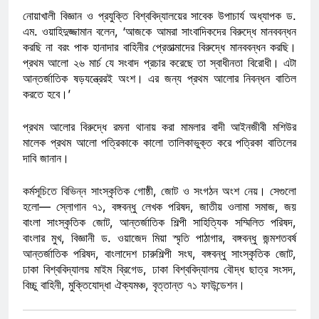
নোয়াখালী বিজ্ঞান ও প্রযুক্তি বিশ্ববিদ্যালয়ের সাবেক উপাচার্য অধ্যাপক ড.
এম. ওয়াহিদুজ্জামান বলেন, ‘আজকে আমরা সাংবাদিকদের বিরুদ্ধে মানববন্ধন
করছি না বরং পাক হানাদার বাহিনীর প্রেতাত্মাদের বিরুদ্ধে মানববন্ধন করছি।
প্রথম আলো ২৬ মার্চ যে সংবাদ প্রচার করেছে তা স্বাধীনতা বিরোধী। এটা
আন্তর্জাতিক ষড়যন্ত্রেরই অংশ। এর জন্য প্রথম আলোর নিবন্ধন বাতিল
করতে হবে।’
প্রথম আলোর বিরুদ্ধে রমনা থানায় করা মামলার বাদী আইনজীবী মশিউর
মালেক প্রথম আলো পত্রিকাকে কালো তালিকাভুক্ত করে পত্রিকা বাতিলের
দাবি জানান।
কর্মসূচিতে বিভিন্ন সাংস্কৃতিক গোষ্ঠী, জোট ও সংগঠন অংশ নেয়। সেগুলো
হলো— স্লোগান ৭১, বঙ্গবন্ধু লেখক পরিষদ, জাতীয় ওলামা সমাজ, জয়
বাংলা সাংস্কৃতিক জোট, আন্তর্জাতিক শিল্পী সাহিত্যিক সম্মিলিত পরিষদ,
বাংলার মুখ, বিজ্ঞানী ড. ওয়াজেদ মিয়া স্মৃতি পাঠাগার, বঙ্গবন্ধু জন্মশতবর্ষ
আন্তর্জাতিক পরিষদ, বাংলাদেশ চারুশিল্পী সংঘ, বঙ্গবন্ধু সাংস্কৃতিক জোট,
ঢাকা বিশ্ববিদ্যালয় মাইম ব্রিগেড, ঢাকা বিশ্ববিদ্যালয় বৌদ্ধ ছাত্র সংসদ,
বিচ্চু বাহিনী, মুক্তিযোদ্ধা ঐক্যমঞ্চ, বৃত্তান্ত ৭১ ফাউন্ডেশন।