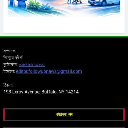
সম্পাদক:
দিব্যেন্দু দ্বীপ
মুঠোফোন:
০১৮৪৬-৯৭৩২৩২
ইমেইল:
editor.followupnews@gmail.com
ঠিকানা:
193 Leroy Avenue, Buffalo, NY 14214
পরিচালনা পর্ষদ