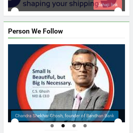
k
Person We Follow
The Structural Engineers Ltd | Dhaka