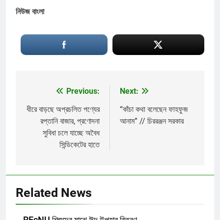
নিউজ বাংলা
Previous:
Next:
Post
navigation
ধীরে বাড়ছে অপ্রচলিত পণ্যের
“কাঁচা কথা বলেছেন ফাহফুজ
রপ্তানি বাজার, প্রণোদনা
আনাম” // চিররঞ্জন সরকার
সুবিধা চলে যাচ্ছে অবৈধ
সিন্ডিকেটের হাতে
Related News
REcNU শিশুদের মাঝে ঈদ উপহার বিতরণ