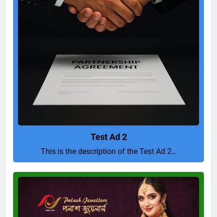
Test Ad 2
This is the description of the Test Ad 2…
Pure
and
Perfect