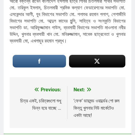
আরো বক্তব্য রাখেন বাংলাদেশ ইসলামী ছাত্র শিবির চিতলমারী শাখার সভাপতি
মো. তরিকুল ইসলাম, চিতলমারী শ্রমিক কল্যাণ ফেডারেশনের সভাপতি মো.
এসকেন্দার আলী, যুব বিভাগের সভাপতি মো. পলাশুর রহমান পলাশ, পেশাজীবি
বিভাগের সভাপতি মো. আব্দুল কাদের মুন্সি, সাহিত্য ও সংস্কুতি বিভাগের
সভাপতি ডা. আরিফুজ্জামান গাউস, ব্যবসায়ী বিভাগের সভাপতি মাওলানা নবীর
উদ্দিন, খুলনার ব্যবসায়ী খান মো. মনিরুজ্জামান, সাবেক ছাত্রনেতা ও খুলনার
ব্যবসায়ী মো, এখলাছুর রহমান প্রমূখ।
Previous:
Next:
Post
navigation
চিত্র একই, চরিত্রগুলো শুধু
‘ফেক’ ডায়মন্ড ওয়ার্ল্ডের শো রুম
ভিন্ন হয়ে যাচ্ছে …
কিন্তু খুলনার নিউ মার্কেটেও
একটা আছে!