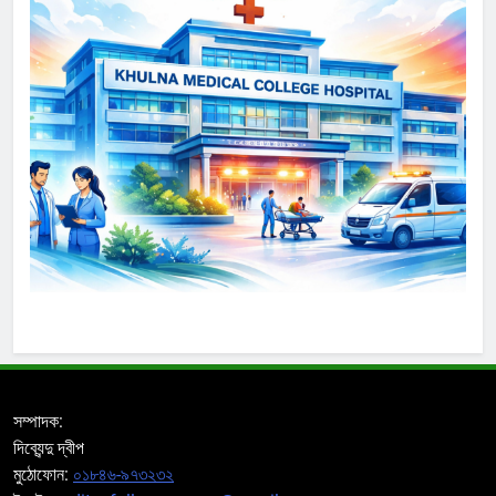
সম্পাদক:
দিব্যেন্দু দ্বীপ
মুঠোফোন:
০১৮৪৬-৯৭৩২৩২