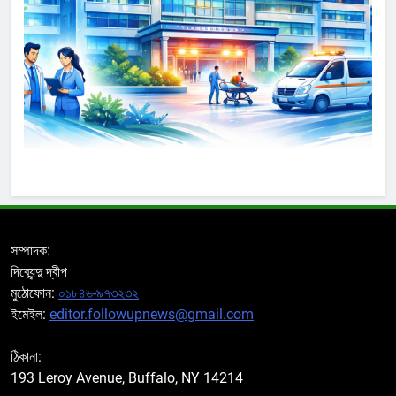
সম্পাদক:
দিব্যেন্দু দ্বীপ
মুঠোফোন:
০১৮৪৬-৯৭৩২৩২
ইমেইল:
editor.followupnews@gmail.com
ঠিকানা:
193 Leroy Avenue, Buffalo, NY 14214