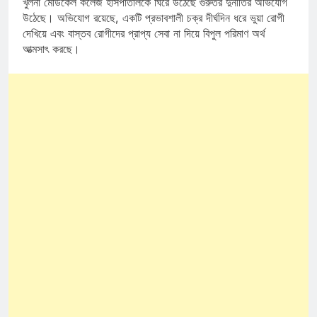
খুলনা মেডিকেল কলেজ
হাসপাতালকে ঘিরে উঠেছে গুরুতর দুর্নীতির অভিযোগ
উঠেছে। অভিযোগ রয়েছে, একটি প্রভাবশালী চক্র দীর্ঘদিন ধরে ভুয়া রোগী
দেখিয়ে এবং বাস্তব রোগীদের প্রাপ্য সেবা না দিয়ে বিপুল পরিমাণ অর্থ
আত্মসাৎ করছে।