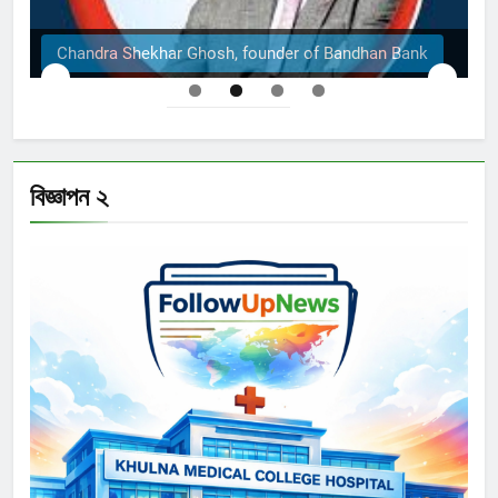
khar Ghosh, founder of Bandhan Bank
The Structura
বিজ্ঞাপন ২