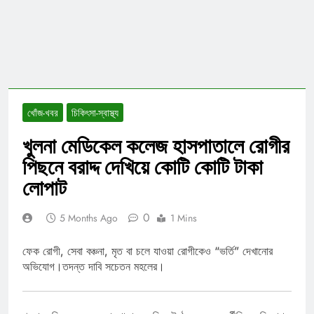
খোঁজ-খবর
চিকিৎসা-স্বাস্থ্য
খুলনা মেডিকেল কলেজ হাসপাতালে রোগীর
পিছনে বরাদ্দ দেখিয়ে কোটি কোটি টাকা
লোপাট
0
5 Months Ago
1 Mins
ফেক রোগী, সেবা বঞ্চনা, মৃত বা চলে যাওয়া রোগীকেও “ভর্তি” দেখানোর
অভিযোগ।তদন্ত দাবি সচেতন মহলের।