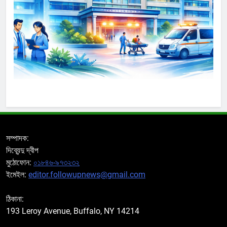
সম্পাদক:
দিব্যেন্দু দ্বীপ
মুঠোফোন:
০১৮৪৬-৯৭৩২৩২
ইমেইল:
editor.followupnews@gmail.com
ঠিকানা:
193 Leroy Avenue, Buffalo, NY 14214