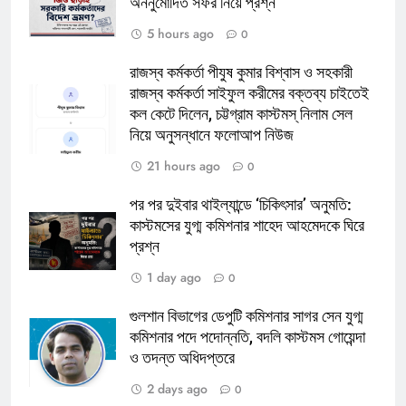
অননুমোদিত সফর নিয়ে প্রশ্ন
5 hours ago
0
রাজস্ব কর্মকর্তা পীযুষ কুমার বিশ্বাস ও সহকারী
রাজস্ব কর্মকর্তা সাইফুল করীমের বক্তব্য চাইতেই
কল কেটে দিলেন, চট্টগ্রাম কাস্টমস্ নিলাম সেল
নিয়ে অনুসন্ধানে ফলোআপ নিউজ
21 hours ago
0
পর পর দুইবার থাইল্যান্ডে ‘চিকিৎসার’ অনুমতি:
কাস্টমসের যুগ্ম কমিশনার শাহেদ আহমেদকে ঘিরে
প্রশ্ন
1 day ago
0
গুলশান বিভাগের ডেপুটি কমিশনার সাগর সেন যুগ্ম
কমিশনার পদে পদোন্নতি, বদলি কাস্টমস গোয়েন্দা
ও তদন্ত অধিদপ্তরে
2 days ago
0