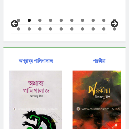
অশ্রাব্য গালিগালাজ
পরকীয়া