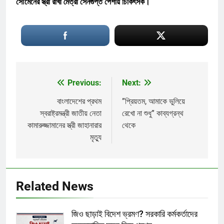
সৌমেনের স্ত্রী রাখী মৈত্রী সেনগুপ্ত পেশায় চিকিৎসক।
Previous:
Next:
Post
navigation
বাংলাদেশের প্রথম
‍”প্রিয়তম, আমাকে ভুলিয়ে
স্বরাষ্ট্রমন্ত্রী জাতীয় নেতা
রেখো না শুধু” কাব্যগ্রন্থ
কামারুজ্জামানের স্ত্রী জাহানারার
থেকে
মৃত‌্যু
Related News
জিও ছাড়াই বিদেশ ভ্রমণ? সরকারি কর্মকর্তাদের