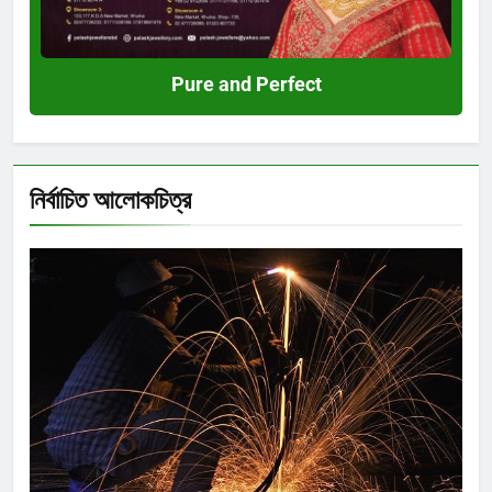
Pure and Perfect
নির্বাচিত আলোকচিত্র
Shahida Sultana
দিব্যেন্দু দ্বীপ