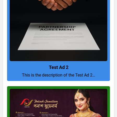
Test Ad 2
This is the description of the Test Ad 2…
Pure
and
Perfect