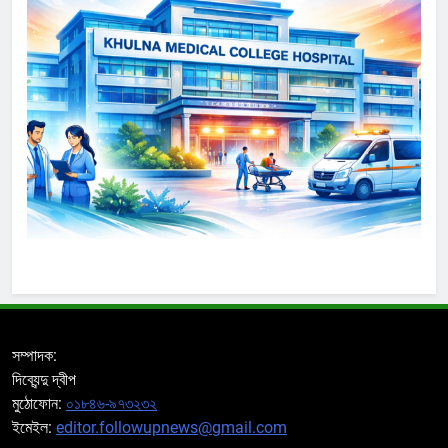
সম্পাদক:
দিব্যেন্দু দ্বীপ
মুঠোফোন:
০১৮৪৬-৯৭৩২৩২
ইমেইল:
editor.followupnews@gmail.com