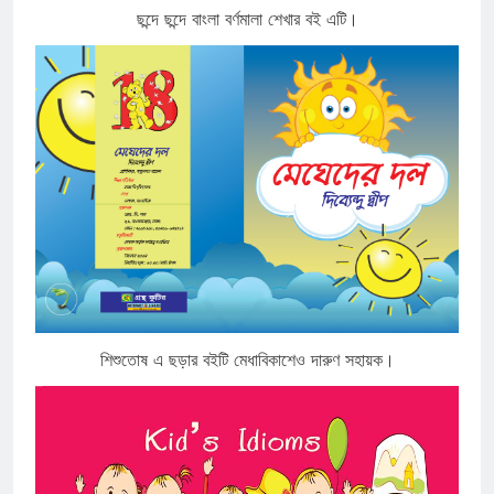
ছন্দে ছন্দে বাংলা বর্ণমালা শেখার বই এটি।
শিশুতোষ এ ছড়ার বইটি মেধাবিকাশেও দারুণ সহায়ক।