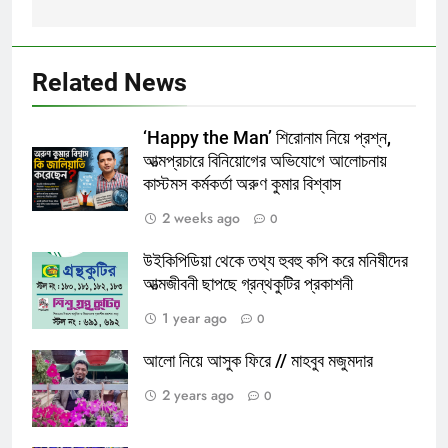
Related News
‘Happy the Man’ শিরোনাম নিয়ে প্রশ্ন,
আত্মপ্রচারে বিনিয়োগের অভিযোগে আলোচনায়
কাস্টমস কর্মকর্তা অরুণ কুমার বিশ্বাস
2 weeks ago
0
উইকিপিডিয়া থেকে তথ্য হুবহু কপি করে মনিষীদের
আত্মজীবনী ছাপছে গ্রন্থকুটির প্রকাশনী
1 year ago
0
আলো নিয়ে আসুক ফিরে // মাহবুব মজুমদার
2 years ago
0