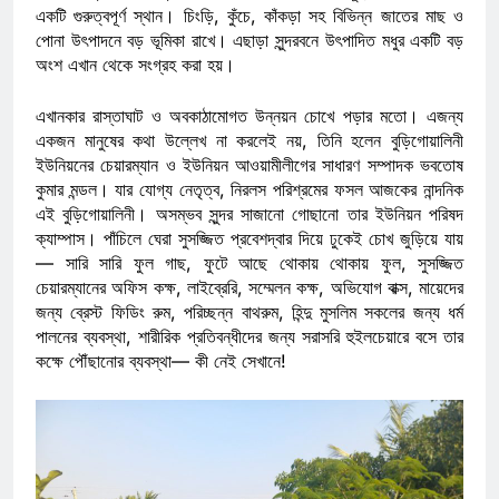
একটি গুরুত্বপূর্ণ স্থান। চিংড়ি, কুঁচে, কাঁকড়া সহ বিভিন্ন জাতের মাছ ও
পোনা উৎপাদনে বড় ভূমিকা রাখে। এছাড়া সুন্দরবনে উৎপাদিত মধুর একটি বড়
অংশ এখান থেকে সংগ্রহ করা হয়।
এখানকার রাস্তাঘাট ও অবকাঠামোগত উন্নয়ন চোখে পড়ার মতো। এজন্য
একজন মানুষের কথা উল্লেখ না করলেই নয়, তিনি হলেন বুড়িগোয়ালিনী
ইউনিয়নের চেয়ারম্যান ও ইউনিয়ন আওয়ামীলীগের সাধারণ সম্পাদক ভবতোষ
কুমার মন্ডল। যার যোগ্য নেতৃত্ব, নিরলস পরিশ্রমের ফসল আজকের নান্দনিক
এই বুড়িগোয়ালিনী। অসম্ভব সুন্দর সাজানো গোছানো তার ইউনিয়ন পরিষদ
ক্যাম্পাস। পাঁচিলে ঘেরা সুসজ্জিত প্রবেশদ্বার দিয়ে ঢুকেই চোখ জুড়িয়ে যায়
— সারি সারি ফুল গাছ, ফুটে আছে থোকায় থোকায় ফুল, সুসজ্জিত
চেয়ারম্যানের অফিস কক্ষ, লাইব্রেরি, সম্মেলন কক্ষ, অভিযোগ বাক্স, মায়েদের
জন্য ব্রেস্ট ফিডিং রুম, পরিচ্ছন্ন বাথরুম, হিন্দু মুসলিম সকলের জন্য ধর্ম
পালনের ব্যবস্থা, শারীরিক প্রতিবন্ধীদের জন্য সরাসরি হুইলচেয়ারে বসে তার
কক্ষে পৌঁছানোর ব্যবস্থা— কী নেই সেখানে!