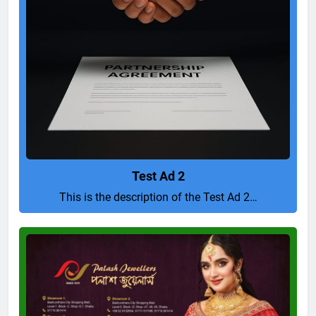
Test Ad 2
This is the description of the Test Ad 2…
Pure
and
Perfect