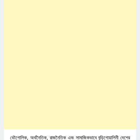
ভৌগোলিক, অর্থনৈতিক, রাজনৈতিক এবং সামাজিকভাবে বুড়িগোয়ালিনী দেশের