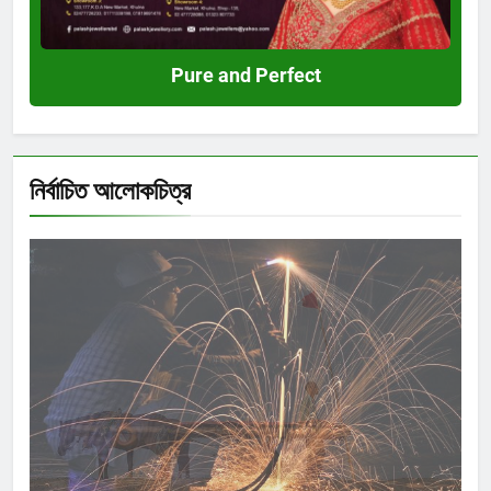
Pure and Perfect
নির্বাচিত আলোকচিত্র
Shahida Sultana
দিব্যেন্দু দ্বীপ