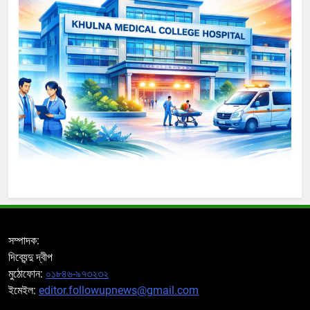
সম্পাদক:
দিব্যেন্দু দ্বীপ
মুঠোফোন:
০১৮৪৬-৯৭৩২৩২
ইমেইল:
editor.followupnews@gmail.com