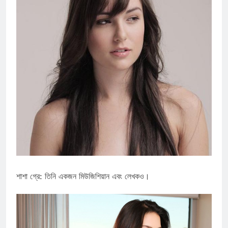
শাশা গ্রে: তিনি একজন মিউজিশিয়ান এবং লেখকও।