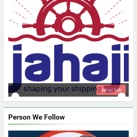
k
Person We Follow