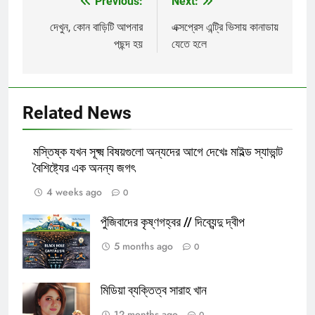
Previous:
Next:
Post
navigation
দেখুন, কোন বাড়িটি আপনার
এক্সপ্রেস এন্ট্রি ভিসায় কানাডায়
পছন্দ হয়
যেতে হলে
Related News
মস্তিষ্ক যখন সূক্ষ্ম বিষয়গুলো অন্যদের আগে দেখেঃ মাইল্ড স্যাভান্ট
বৈশিষ্ট্যের এক অনন্য জগৎ
4 weeks ago
0
পুঁজিবাদের কৃষ্ণগহ্বর // দিব্যেন্দু দ্বীপ
5 months ago
0
মিডিয়া ব্যক্তিত্ব সারাহ খান
12 months ago