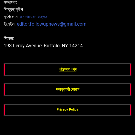
সম্পাদক:
দিব্যেন্দু দ্বীপ
মুঠোফোন:
০১৮৪৬-৯৭৩২৩২
ইমেইল:
editor.followupnews@gmail.com
ঠিকানা:
193 Leroy Avenue, Buffalo, NY 14214
পরিচালনা পর্ষদ
শুভানুধ্যায়ী ফোরাম
Privacy Policy