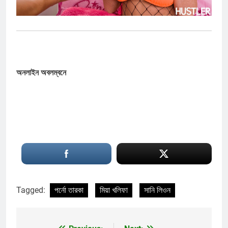
অনলাইন অবলম্বনে
Tagged:
পর্নো তারকা
মিয়া খলিফা
সানি লিওন