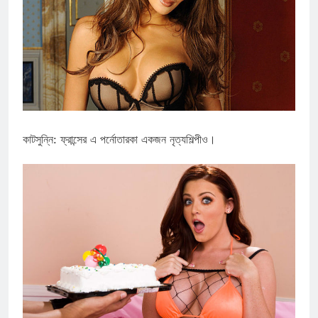
কাটসুন্নি: ফ্রান্সের এ পর্নোতারকা একজন নৃত্যশিল্পীও।