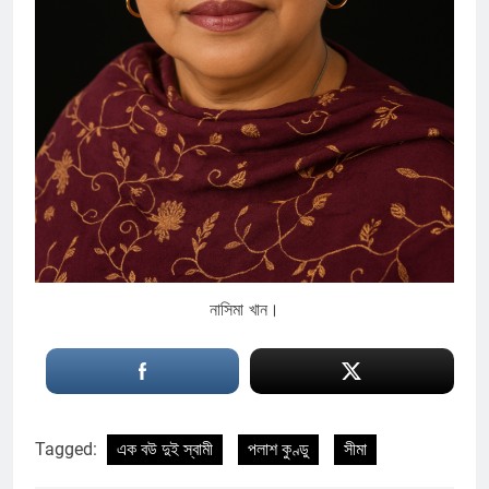
নাসিমা খান।
Tagged:
এক বউ দুই স্বামী
পলাশ কুণ্ডু
সীমা