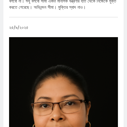
বলবো না। শুধু বলবো সীমা একটা মানসিক যন্ত্রণার হাত থেকে নিজেকে মুক্ত
করতে পেরেছে। অভিনন্দন সীমা। মুক্তির স্বাদ নাও।
২৫/৯/২০২৫