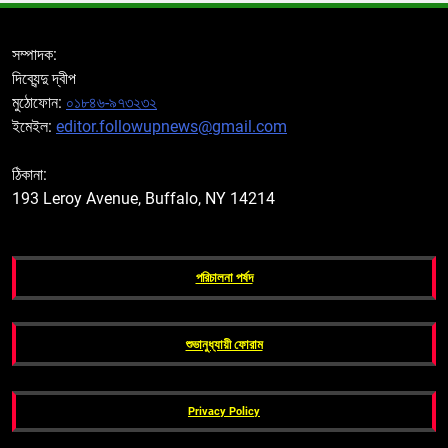
সম্পাদক:
দিব্যেন্দু দ্বীপ
মুঠোফোন:
০১৮৪৬-৯৭৩২৩২
ইমেইল:
editor.followupnews@gmail.com
ঠিকানা:
193 Leroy Avenue, Buffalo, NY 14214
পরিচালনা পর্ষদ
শুভানুধ্যায়ী ফোরাম
Privacy Policy