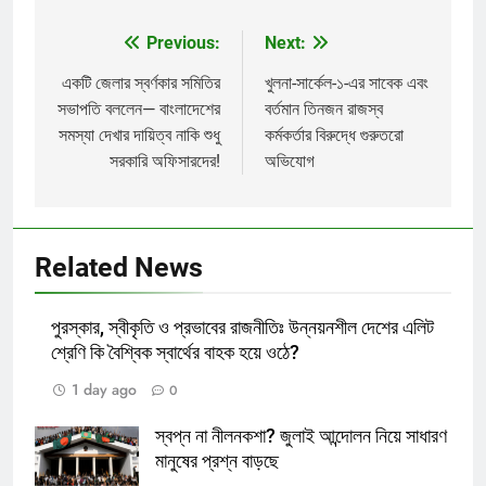
Previous:
Next:
Post
navigation
একটি জেলার স্বর্ণকার সমিতির
খুলনা-সার্কেল-১-এর সাবেক এবং
সভাপতি বললেন— বাংলাদেশের
বর্তমান তিনজন রাজস্ব
সমস্যা দেখার দায়িত্ব নাকি শুধু
কর্মকর্তার বিরুদ্ধে গুরুতরো
সরকারি অফিসারদের!
অভিযোগ
Related News
পুরস্কার, স্বীকৃতি ও প্রভাবের রাজনীতিঃ উন্নয়নশীল দেশের এলিট
শ্রেণি কি বৈশ্বিক স্বার্থের বাহক হয়ে ওঠে?
1 day ago
0
স্বপ্ন না নীলনকশা? জুলাই আন্দোলন নিয়ে সাধারণ
মানুষের প্রশ্ন বাড়ছে