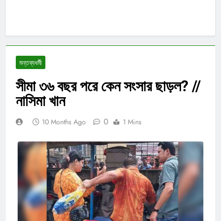
মন্তব্যধর্মী
সীমা ৩৬ বছর পরে কেন সংসার ছাড়ল? //
নাসিমা খান
0
10 Months Ago
1 Mins