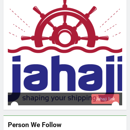
k
Person We Follow