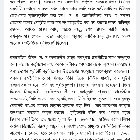
অংশগ্রহণ করেন। ধর্মঘটের পর জেলখানা কর্তৃপক্ষ ধর্মঘটকারিদের বিভিন্ন
ভয়ভীতি দেখানো সত্ত্বেও যখন কোনো কাজ হয়নি তখন ধর্মঘটকারিদের বিভিন্ন
জেলখানায় স্থানান্তরিত করা হয়। স. ম. আলাউদ্দীনের সাথে যে সমস্ত
নেতাকে যশোর কেন্দ্রীয় কারাগারে স্থানান্তরিত করা হয় তাদের মধ্যে হাফিজুর
রহমান, প্রায়ত মানস ঘোষ, মরহুম বাচ্চু, শেখ হাসনে জাহিদ জজ,
রফিকুজ্জামান খোকন, আব্দুস ছাত্তার, প্রায়ত কার্তিক চন্দ্র মন্ডলসহ আরও
অনেক রাজনৈতিক ব্যক্তিবর্গ ছিলেন।
রাজনৈতিক জীবন: স. ম আলাউদ্দীন ছাত্র অবস্থায় রাজনীতির সাথে সম্পৃক্ত
হন। কলেজ কর্তৃপক্ষের কাছ থেকে অধিকার আদায়ের লক্ষে আন্দোলন করেছেন
এবং দেশের প্রতিটি ক্রান্তিকাল উত্তরণের সংগ্রামে অংশগ্রহণ করেছেন।
একজন রাজনৈতিক নেতা হিসেবে তিনি ছিলেন নির্ভিক সাহসী, তার সুদীর্ঘ
রাজনৈতিক জীবনে তিনি বহু প্রতিকূলতার বিরুদ্ধে সংগ্রাম করেছেন। তিনি
ছিলেন নিরহংকারী, ব্যক্তিত্বশালী ও সহানুভূতি প্রবন। সাংগঠনিক
ক্ষমতাবলেই তিনি দলের নেতা হয়েছিলেন। তিনি ছিলেন সুবক্তা। তার সুমধুর
তেজস্বী কণ্ঠের বক্তব্য মানুষের হৃদয়কে নাড়া দিত। তার আবেগময় বক্তৃতা
জনগণকে সহজেই আকৃষ্ট করতো। যুক্তিবাদী বলিষ্ঠ করে একজন বক্তা
হিসাবে রাজনীতিতে তার যথেষ্ট সুনাম ছিল। ১৯৬২ সালে হামিদুর রহমান শিক্ষা
কমিশন রিপোর্টের বিরুদ্ধে আন্দোলনে অংশগ্রহণের মাধ্যমে রাজনৈতিক জীবনের
হাতেখড়ি। ১৯৬৫ হতে ১৯৬৭ সাল পর্যন্ত ছাত্রলীগ নেতা ছিলেন। ১৯৬৮
সালে আওয়ামী লীগে যোগ দেন। ১৯৭০ সালের নির্বাচনে তিনি তালা-কলারোয়া