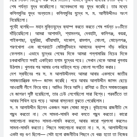
শেষ পর্যন্ত যুদ্ধ করেছিলো। অনেকগুলো বড় যুদ্ধ করেছি। তার মধ্যে
কপিলমুনির যুদ্ধ অন্যতম। কপিলমুনির যুদ্ধে স. ম. আলীউদ্দীনও অংশ
নিয়েছিলো।
পূর্বেই বলেছি— মহান মুক্তিযুদ্ধে ক্যাম্প করতে করতে শেষ পর্যন্ত ৮০টিতে
দাঁড়িয়েছিলো। আমরা আশাশুনি, শ্যামনগর, দেবহাটা, কালিগঞ্জ, কয়রা,
পাইকগাছা, ডুমুরিয়া, বটিয়াঘাটা, দাকোপ, রামপাল, মোংলা, মোড়েলগঞ্জ,
শরণখোলা এবং বাগেরহাটে মোটামুটিভাবে আমাদের ক্যাম্প দাঁড় করিয়ে
ফেললাম। এভাবে যুদ্ধের শেষের দিকে আমরা গল্লামারির নিচের দিকে
চকরাখালিতে সবাই একত্রিত হলাম যুদ্ধের পরে। সেখান থেকে আমরা খুলনায়
উঠলাম। খুলনার পর আমার ওপর দায়িত্ব পড়ে মোংলা সংগঠিত করার।
দেশ স্বাধীনের পর স. ম আলাউদ্দীনসহ আমরা আবার একসাথে জাতীয়
সমাজতান্ত্রিক দল— জাসদ করেছি। পরে আবার আলাউদ্দীন জাসদ ছেড়ে
আওয়ামী লীগে ফিরে যায়। আমিও ফিরে আসি। রাশিয়া ও চীনে সমাজতন্ত্রের
যে জাগরণ সৃষ্টি হয়েছিলো, তার ঢেউ লেগেছিলো সারা বিশ্বে। পরবর্তীতে তা
আবার শিথিল হয়ে পড়ে। আমরা বাস্তবতা বুঝতে পেরেছিলাম।
স. ম আলাউদ্দীন ছিলেন একজন সরল সোজা মানুষ। কূটচালের রাজনীতি সে
পছন্দ করতো না। সে সামনা-সামনি কথা বলতে পছন্দ করতো। কারো
সমালোচনা করলেও সামনা-সামনি করতো, আবার কারো প্রশংসা করলেও
সামনা-সামনি করতো। পিছনে সমালোচনা করতো না। স. ম. আলাউদ্দীনের
একটা বড় গুণ ছিলো— সেটা হলো রাজনীতির পিছনে যে খরচ হতো তা নিজের