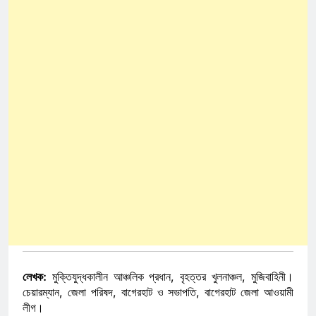
লেখক:
মুক্তিযুদ্ধকালীন আঞ্চলিক প্রধান, বৃহত্তর খুলনাঞ্চল, মুজিবাহিনী।
চেয়ারম্যান, জেলা পরিষদ, বাগেরহাট ও সভাপতি, বাগেরহাট জেলা আওয়ামী
লীগ।