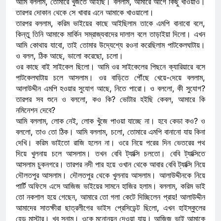
আমি বললাম, তোমারে খুঁজতে আইছি। বললাম, আমারে আগে কিছু খাওয়াও।
তারপর দোকান থেকে সে খাবার এনে আমাকে খাওয়ালো।
তারপর বললাম, করিম ভাইয়ের কাছে আইছিলাম তাকে এমপি বানাবো বলে,
কিন্তু তিনি আমাকে মার্কিন সম্রাজ্যবাদের দালাল বলে তাড়াইয়া দিলো। এখন
আমি কোথায় যাবো, তাই তোমার উদ্যেশ্যে রওনা করেছিলাম পাটকেলঘাটায়।
ও বলল, ঠিক আছে, ভালো করেছো, চলো।
ওর কাছে বাই সাইকেল ছিলো। আমি ওর সাইকেলের পিছনে ক্যারিয়ারে বসে
পাটকেলঘাটায় চলে আসলাম। ওর বাড়িতে পৌঁছে খেয়ে-দেয়ে বললাম,
আলাউদ্দীন এমপি হওয়ার সুযোগ আছে, নিতে পারো। ও বললো, কী সুযোগ?
তারপর সব শুনে ও বললো, কও কি? ভোটার হইছি কেবল, আমারে কি
নমিনেশন দেবে?
আমি বললাম, লোক নেই, লোক খুঁজে পাওয়া যাচ্ছে না। হবে কেডা কও? ও
বললো, তাও তো ঠিক। আমি বললাম, চলো, তোমারে এমপি বানানো যায় কিনা
দেখি। করিম ভাইতো রাজি হলেন না। ওরে নিয়ে পরের দিন ভেতরের পথ
দিয়ে খুলনায় চলে আসলাম। তখন বেবি ট্যাক্সি চলতো। বেবি ট্যাক্সিতে
আসলাম চুকনগরে। তারপর নদী পার হয়ে ওখান থেকে আবার বেবি ট্যাক্সি নিয়ে
দৌলতপুর আসলাম। দৌলতপুর থেকে খুলনায় আসলাম। আলাউদ্দীনকে নিয়ে
পার্টি অফিসে এসে আজিজ ভাইয়ের সামনে হাজির হলাম। বললাম, করিম ভাই
তো নকশাল হয়ে গেছেন, আমারে তো গলা কেটে দিচ্ছিলেন প্রায়! আলাউদ্দীন
আমাদের সাতক্ষীরা ছাত্রলীগের ভাইস প্রেসিডেন্ট ছিলো, এখন হাইস্কুলের
হেড মাস্টার। খুব সুনাম। ওকে মনোনয়ন দেওয়া যায়। আজিজ ভাই আমাকে