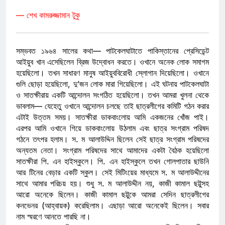
— শেখ কামরুজ্জামান টুকু
সম্ভবত ১৯৬৪ সালের কথা— পাটকেলঘাটাতে পাকিস্তানের প্রেসিডেন্ট
আইয়ুব খান এসেছিলেন ব্রিজ উদ্বোধন করতে। ওখানে অনেক লোক সমাগম
হয়েছিলো। তখন সাধারণ মানুষ আইয়ুববিরোধী স্লোগান দিয়েছিলো। ওখানে
গুলি ছোড়া হয়েছিলো, দু’জন লোক মারা গিয়েছিলো। এই ঘটনায় পাটকেলঘাটা
ও সাতক্ষীরায় একটি আন্দোলন সংগঠিত হয়েছিলো। তখন আমরা খুলনা থেকে
ভাবলাম— যেহেতু ওখানে আন্দোলন চলছে তাই ছাত্রলীগের কমিটি গঠন করার
এটাই উত্তম সময়। সাতক্ষীরা ডাকবাংলোয় আমি একজনের খোঁজ পাই।
এরপর আমি ওখানে গিয়ে ডাকবাংলোয় উঠলাম এবং ছাত্র সংগ্রাম পরিষদ
গঠনে তৎপর হলাম। স. ম আলাউদ্দিন ছিলেন সেই ছাত্র সংগ্রাম পরিষদের
অন্যতম নেতা। সংগ্রাম পরিষদের সাথে আমাদের একটা বৈঠক হয়েছিলো
সাতক্ষীরা পি. এন হাইস্কুলে। পি. এন হাইস্কুলে তখন গোলপাতার ছাউনি
আর টিনের বেড়ার একটি স্কুল। সেই মিটিংয়ের মাধ্যমে স. ম আলাউদ্দীনের
সাথে আমার পরিচয় হয়। শুধু স. ম আলাউদ্দীন নয়, কাজী কামাল ছট্টুসহ
আরো অনেকে ছিলেন। কাজী কামাল ছট্টুকে আমরা সেদিন ছাত্রলীগের
কনভেনর (আহ্বায়ক) করেছিলাম। এছাড়া আরো অনেকেই ছিলেন। সবার
নাম স্মরণে আনতে পারছি না।