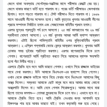
জেলে থাকা অবস্থায় সেপ্টেম্বর-অক্টোবর মাসে পরীক্ষার রেজাল্ট বের হয়।
জেলে থাকার কারণে ভর্তি হতে পারলাম না। পরের ভর্তি পরীক্ষায়ও জেলখানায়
ছিলাম। ফলে পড়তে পারলাম না। টেস্ট পরীক্ষাও দিতে পারলাম না। ১৯৬৯
সালে আওয়ামী লীগের সম্মেলন হলো। আমি বৃহত্তর খুলনার আওয়ামী লীগের
প্রচার সম্পাদক নির্বাচিত হলাম এবং সেচ্ছাসেবক বাহিনীর প্রধান হলাম।
এরপর যুদ্ধের প্রস্তুতি পর্ব চলে আসলো। ২৫ মার্চ কালরাতের পর ২৬ মার্চ
স্বাধীনতা ঘোষণা আসলো। ২৭ মার্চ খুলনায় আমরা আর্মি ক্যাম্প আক্রমণ
করলাম। এটাই ছিলো পাকিস্তানি বাহিনীর ওপর মুক্তিবাহিনীর প্রথম
আক্রমণ। ২ এপ্রিল গল্লামারি বেতার কেন্দ্র আক্রমণ করলাম। খুলনায় আর্মি
ঢোকার সময় দুইবার প্রতিহত করলাম। এরপর বাগেরহাটের দিকে চলে
গেলাম। বাগেরহাটে আর্মি প্রতিহত করতে গিয়ে আমাদের ব্যাপক ক্ষয়ক্ষতি
হলো পঁচা দিঘীর পাড়ে।
এরপরে ট্রেনিং হবে শুনে আমি ভারতে গেলাম। ওখানে গিয়ে রাজ্জাক ভাইয়ের
সাথে দেখা করলাম। উনি আমাকে বিএসএফ-এর ক্যাম্পে নিয়ে গেলেন।
ওখান থেকে রাজ্জাক ভাইকে সাথে নিয়ে ফেরার পথে বিএসএফ আমাদের কিছু
অস্ত্র দিলেন। সম্ভবত আমাকে ছোট মানুষ মনে করে আমার কাছে কোনো
অস্ত্রপাতি দিলেন না। আমি নেমে গেলাম পিরোজপুরে। আমার সাথে যারা
ছিলো তাদের বললাম— তোমরা সুন্দরবনের দিকে চলে যাও। এভাবে হবে না।
আমাকে ট্রেনিং নিতে হবে। আমি ট্রেনিং নেওয়ার জন্য আশাশুনি হয়ে
হিঙ্গলগঞ্জ পার হয়ে আবার ভারতে যাই। তখন কড়াকড়ি শুরু হয়ে গেছে।