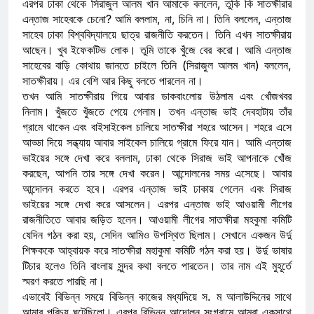
এরপর ঢাকা থেকে সিরাজুল আলম খান আমাকে বললেন, তুকি কি সাতক্ষীরার
এন্তাজ সাহেবকে চেনো? আমি বললাম, না, চিনি না। তিনি বললেন, এন্তাজ
সাহেব ঢাকা বিশ্ববিদ্যালয়ে ছাত্র রাজনীতি করতেন। তিনি এখন সাতক্ষীরায়
আছেন। খুব ইফেকটিভ লোক। তুমি তাকে খুঁজে বের করো। আমি এন্তাজ
সাহেবের বাড়ি কোথায় জানতে চাইলে তিনি (সিরাজুল আলম খান) বললেন,
সাতক্ষীরায়। এর বেশি আর কিছু বলতে পারলেন না।
তখন আমি সাতক্ষীরায় গিয়ে আবার ডাকবাংলোয় উঠলাম এবং খোঁজখবর
নিলাম। খুঁজতে খুঁজতে পেয়ে গেলাম। তখন এন্তাজ ভাই দেবহাটায় তাঁর
গ্রামে থাকেন এবং বাইসাইকেল চালিয়ে সাতক্ষীরা শহরে আসেন। শহরে এসে
আড্ডা দিয়ে সন্ধ্যায় আবার সাইকেল চালিয়ে গ্রামে ফিরে যান। আমি এন্তাজ
ভাইয়ের সঙ্গে দেখা করে বললাম, ঢাকা থেকে সিরাজ ভাই আপনাকে খোঁজ
করছেন, আপনি তার সঙ্গে দেখা করেন। আন্দোলনের সময় এসেছে। আবার
আন্দোলন করতে হবে। এরপর এন্তাজ ভাই ঢাকায় গেলেন এবং সিরাজ
ভাইয়ের সঙ্গে দেখা করে আসলেন। এরপর এন্তাজ ভাই আওয়ামী লীগের
রাজনীতিতে আবার জড়িত হলেন। আওয়ামী লীগের সাতক্ষীরা মহকুমা কমিটি
যেদিন গঠন করা হয়, সেদিন আমিও উপস্থিত ছিলাম। সেখানে একজন উর্দু
শিক্ষককে আহ্বায়ক করে সাতক্ষীরা মহাকুমা কমিটি গঠন করা হয়। উর্দু ভাষার
টিচার হলেও তিনি বাংলায় সুন্দর কথা বলতে পারতেন। তার নাম এই মুহূর্তে
স্মরণ করতে পারছি না।
এভাবেই বিভিন্ন সময়ে বিভিন্ন কাজের মধ্যদিয়ে স. ম আলাউদ্দিনের সাথে
আমার পরিচয় ঘটেছিলো। এরপর বিভিন্ন আন্দোলন সংগ্রামে আমরা একসাথে