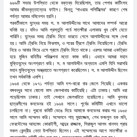
৬৬৯টি সভায় উপস্থিত থেকে বক্তব্য দিয়েছিলাম, তার পেপার কাটিংসহ
আমার জীবনবৃত্তান্তের ফাইল। কিন্তু ‘পাওয়ার পলিটিক্সের’ কারণে শেষ
পর্যন্ত আমার নমিনেশন হয়নি।
পরবর্তীকালে যুদ্ধের সময় স. ম আলাউদ্দীনের সাথে আমাদের সম্পর্ক আরো
ঘনিষ্ঠ হয়। যদিও আমি প্রস্তুতি পর্বে সাতক্ষীরা এলাকায় খুব বেশি যেতে
পারিনি। যুদ্ধের সময় ট্রেনিং নিতে ভারতে গেলে আলাউদ্দীনের সঙ্গে দেখা
হয়। আমি ট্রেনিং নিয়ে ফিরলাম, ও পরের ট্রিপে ট্রেনিং নিয়েছিলো। ট্রেনিং
নিয়ে ও আবার ফিরে এসে গ্রামে ট্রেনিং দিতে থাকে। এরপর আমরা একত্রিত
হয়ে মুজিব বাহিনীর পরিকল্পনা মতো কাজ করি। এভাবে আমরা মহান
মুক্তিযুদ্ধে অংশগ্রহণ করি। স. ম আলাউদ্দীন অন্যতম এমপি যিনি সরাসরি
মহান মুক্তিযুদ্ধে অস্ত্রহাতে অংশগ্রহণ করেছিলেন। স. ম আলাউদ্দীন ছিলেন
তখন সর্বকনিষ্ঠ এমপি।
১৯৬৪ থেকে ১৯৭১ পর্যন্ত আমি দশ-বারো বার জেলে গিয়েছি। একবার
বঙ্গবন্ধুর সাথে ষোলো মাস জেলখানায় কাটিয়েছি। এটা ঢাকায়। আমি ধরা
পড়েছিলাম ঢাকায়। তাই সেখানে জেলখাটতে হয়েছিলো। আমি খুলনার
ছাত্রলীগের কনভেনর হই ১৯৬৪ সালে। পূর্বের কমিটিটা এখানে ভালো
চলছিলো না। পুরনো কমিটি ভেঙে দিয়ে আমাকে কনভেনর করার পর ১৯৬৫
সালে আমি সম্মেলন করি। সম্মেলনে শাহ্ মুয়াজ্জেম, শেখ ফজলুল হক মনি,
ফেরদৌসের আহমেদ কোরাইশী, আব্দুর রাজ্জাক, সিরাজুল আলম খানসহ প্রায়
সকল কেন্দ্রীয় নেতা উপস্থিত ছিলেন। এই সম্মেলনের আগে সাতক্ষীরা ও