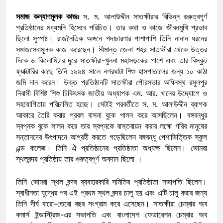
সমাজ কল্যাণমূলক কাজঃ
স. ম. আলাউদ্দীন সাতক্ষীরার বিভিন্ন গুরুত্বপূর্ণ
প্রতিষ্ঠানের মধ্যমনি হিসেবে পরিচিত। তার কথা ও কাজে জীবনমুখি প্রভাব
ছিলো সুস্পষ্ট। রাজনৈতিক অঙ্গনে পদাচারণার পাশাপাশি তিনি নানান ধরনের
সমাজসেবামূলক কাজ করেছেন। সীমান্ত জেলা শহর সাতক্ষীরা থেকে উত্তর
দিকে ৬ কিলোমিটার দূরে সাতক্ষীরা-খুলনা মহাসড়কের পাশে এবং তার বিস্কুট
ফ্যাক্টারির কাছে তিনি ১৯৯৪ সালে নগরঘাটা শিশু হাসপাতালের জন্য ১০ কাঠা
জমি দান করেন। উক্ত প্রতিষ্ঠানটি সাতক্ষীরা পৌরসভার অধিনস্থ রসুলপুর
নিবাসী বিশিষ্ট শিশু চিকিৎসক জাতীয় অধ্যাপক এম. আর. খানের উদ্যোগে ও
সহযোগিতায় পরিচালিত হচ্ছে। সেটাই পরবর্তীতে স. ম. আলাউদ্দীন ব্যাপক
আকারে তৈরি করার প্রবল বাসনা বুকে পালন করে আসছিলেন। বঙ্গবন্ধুর
স্বপ্নক বুকে লালন করে তার স্বপ্নকে বাস্তবায়ন করার লক্ষে গরিব মানুষের
সন্তানদের উৎপাদনে আগ্রহী করতে গড়েছিলেন বঙ্গবন্ধু পেশাভিত্তিক স্কুল
এন্ড কলেজ। তিনি ঐ প্রতিষ্ঠানের প্রতিষ্ঠাতা অধ্যক্ষ ছিলেন। ভোমরা
স্থলবন্দর প্রতিষ্ঠায় তার গুরুত্বপূর্ণ অবদান ছিলো ।
তিনি ভোমরা স্থল বন্দর ব্যবহারকারি সমিতির প্রতিষ্ঠাতা সভাপতি ছিলেন।
স্বাধীনতা যুদ্ধের পর এই প্রথম স্থল বন্দর চালু হয় এবং এটি চালু করার জন্য
তিনি দীর্ঘ বারো-তেরো বছর সংগ্রাম করে এসেছেন। সাতক্ষীরা চেম্বার অব
কমার্স ইন্ডাস্ট্রিজ-এর সভাপতি এবং বাংলাদেশ ফেডারেশন চেম্বার অব