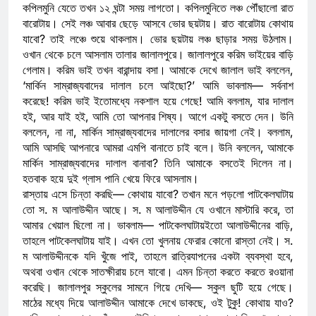
কপিলমুনি যেতে তখন ১২ ঘন্টা সময় লাগতো। কপিলমুনিতে লঞ্চ পৌঁছালো রাত
বারোটায়। সেই লঞ্চ আবার ছেড়ে আসবে ভোর ছয়টায়। রাত বারোটায় কোথায়
যাবো? তাই লঞ্চে শুয়ে থাকলাম। ভোর ছয়টায় লঞ্চ ছাড়ার সময় উঠলাম।
ওখান থেকে চলে আসলাম তালার জালালপুরে। জালালপুরে করিম ভাইয়ের বাড়ি
গেলাম। করিম ভাই তখন বারান্দায় বসা। আমাকে দেখে জালাল ভাই বললেন,
‘মার্কিন সাম্রাজ্যবাদের দালাল চলে আইছো?’ আমি ভাবলাম— সর্বনাশ
করেছে! করিম ভাই ইতোমধ্যে নকশাল হয়ে গেছে! আমি বললাম, যার দালাল
হই, আর যাই হই, আমি তো আপনার শিষ্য। আগে একটু বসতে দেন। উনি
বললেন, না না, মার্কিন সাম্রাজ্যবাদের দালালের বসার জায়গা নেই। বললাম,
আমি আসছি আপনারে আমরা এমপি বানাতে চাই বলে। উনি বললেন, আমাকে
মার্কিন সাম্রাজ্যবাদের দালাল বানাবা? তিনি আমাকে বসতেই দিলেন না।
হতবাক হয়ে দুই গ্লাস পানি খেয়ে ফিরে আসলাম।
রাস্তায় এসে চিন্তা করছি— কোথায় যাবো? তখান মনে পড়লো পাটকেলঘাটায়
তো স. ম আলাউদ্দীন আছে। স. ম আলাউদ্দীন যে ওখানে মাস্টারি করে, তা
আমার খেয়াল ছিলো না। ভাবলাম— পাটকেলঘাটায়ইতো আলাউদ্দীনের বাড়ি,
তাহলে পাটকেলঘাটায় যাই। এখন তো খুলনায় ফেরার কোনো রাস্তা নেই। স.
ম আলাউদ্দীনকে যদি খুঁজে পাই, তাহলে রাত্রিযাপনের একটা ব্যবস্থা হবে,
অথবা ওখান থেকে সাতক্ষীরায় চলে যাবো। এমন চিন্তা করতে করতে রওয়ানা
করেছি। জালালপুর স্কুলের সামনে গিয়ে দেখি— স্কুল ছুটি হয়ে গেছে।
মাঠের মধ্যে দিয়ে আলাউদ্দীন আমাকে দেখে ডাকছে, ওই টুকু! কোথায় যাও?