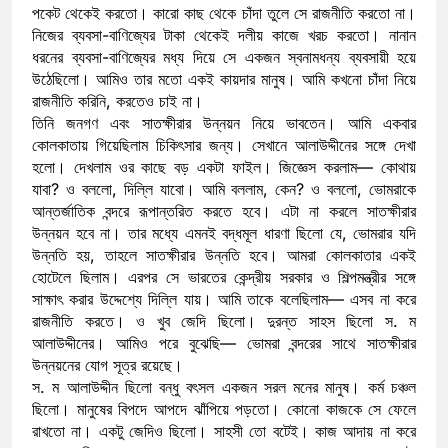
পকেট থেকেই করতো। কারো কাছ থেকে চাঁদা তুলে সে রাজনীতি করতো না।
নিজের ব্যবসা-বাণিজ্যের টাকা থেকেই দলীয় কাজে খরচ করতো। নানান
ধরনের ব্যবসা-বাণিজ্যের মধ্য দিয়ে সে একজন স্বনামধন্য ব্যবসায়ী হয়ে
উঠেছিলো। আমিও তার মতো একই কায়দার মানুষ। আমি কখনো চাঁদা নিয়ে
রাজনীতি করিনি, করতেও চাই না।
তিনি জনগণ এবং সাতক্ষীরার উন্নয়ন নিয়ে ভাবতেন। আমি একবার
কোলকাতায় গিয়েছিলাম চিকিৎসার জন্য। সেখানে আলাউদ্দীনের সঙ্গে দেখা
হলো। দেখলাম ওর কাছে বড় একটা ফাইল। জিজ্ঞেস করলাম— কোথায়
যাবা? ও বললো, দিল্লি যাবো। আমি বললাম, কেন? ও বললো, ভোমরাকে
আন্তর্জাতিক বন্দরে রূপান্তরিত করতে হবে। এটা না করলে সাতক্ষীরার
উন্নয়ন হবে না। তার মধ্যে এমনই বদ্ধমূল ধারণা ছিলো যে, ভোমরার যদি
উন্নতি হয়, তাহলে সাতক্ষীরার উন্নতি হবে। আমরা কোলকাতার একই
হোটেলে ছিলাম। এরপর সে ভারতের কেন্দ্রীয় সরকার ও শিল্পমন্ত্রীর সঙ্গে
সাক্ষাৎ করার উদ্দেশ্যে দিল্লি যায়। আমি তাকে বলেছিলাম— এসব না করে
রাজনীতি করতে। ও খুব জেদি ছিলো। দুরন্ত সাহস ছিলো স. ম
আলাউদ্দীনের। আমিও পরে বুঝেছি— ভোমরা বন্দরের সাথে সাতক্ষীরার
উন্নয়নের যোগ সূত্র রয়েছে।
স. ম আলাউদ্দীন ছিলো বন্ধু বৎসল একজন সরল মনের মানুষ। কর্ম চঞ্চল
ছিলো। মানুষের বিপদে আপদে ঝাঁপিয়ে পড়তো। কোনো কাজকে সে ফেলে
রাখতো না। একটু জেদিও ছিলো। সাহসী তো বটেই। কাজ আদায় না করে