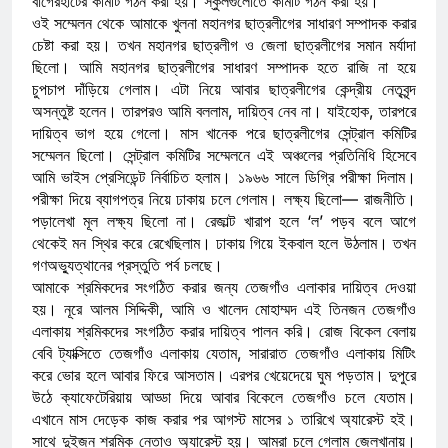
বাগেরহাটের কমিটি গঠন করা হয়। স্কুলগুলোতে কমিটি গঠন করা হয়।
ওই সম্মেলন থেকে আমাকে খুলনা মহানগর ছাত্রলীগের সাধারণ সম্পাদক করার
চেষ্টা করা হয়। তখন মহানগর ছাত্রলীগ ও জেলা ছাত্রলীগের সমান মর্যাদা
ছিলো। আমি মহানগর ছাত্রলীগের সাধারণ সম্পাদক হতে রাজি না হয়ে
চুপচাপ দাঁড়িয়ে গেলাম। এটা নিয়ে আবার ছাত্রলীগের কেন্দ্রীয় নেতৃবৃন্দ
অসন্তুষ্ট হলেন। তারপরও আমি বললাম, দায়িত্ব নেব না। যাইহোক, তারপরে
দায়িত্ব ভাগ হয়ে গেলো। মাস খানেক পরে ছাত্রলীগের সেন্ট্রাল কমিটির
সম্মেলন ছিলো। সেন্ট্রাল কমিটির সম্মেলনে এই অঞ্চলের প্রতিনিধি হিসেবে
আমি ভাইস প্রেসিডেন্ট নির্বাচিত হলাম। ১৯৬৬ সালে ডিগ্রি পরীক্ষা দিলাম।
পরীক্ষা দিয়ে ব্যাগপত্র নিয়ে ঢাকায় চলে গেলাম। লক্ষ্য ছিলো— রাজনীতি।
পড়ালেখা মূল লক্ষ্য ছিলো না। রেজাল্ট খারাপ হলে ‘ল’ পড়ব বলে আগে
থেকেই মন স্থির করে রেখেছিলাম। ঢাকায় গিয়ে ইকবাল হলে উঠলাম। তখন
গণঅভ্যুত্থানের প্রস্তুতি পর্ব চলছে।
আমাকে শ্রমিকদের সংগঠিত করার জন্য তেজগাঁও এলাকার দায়িত্ব দেওয়া
হয়। নূরে আলম সিদ্দিকী, আমি ও খালেদ মোহাম্মদ এই তিনজন তেজগাঁও
এলাকায় শ্রমিকদের সংগঠিত করার দায়িত্ব পালন করি। রোজ বিকেল বেলায়
বেবি ট্যাক্সিতে তেজগাঁও এলাকায় যেতাম, সারারাত তেজগাঁও এলাকায় মিটিং
করে ভোর হলে আবার ফিরে আসতাম। এরপর খেয়েদেয়ে ঘুম পড়তাম। দুপুরে
উঠে ক্যাফেটেরিয়ায় আড্ডা দিয়ে আবার বিকেলে তেজগাঁও চলে যেতাম।
এখানে মাস দেড়েক কাজ করার পর আগস্ট মাসের ১ তারিখে অ্যারেস্ট হই।
সাথে দুইজন শ্রমিক নেতাও অ্যারেস্ট হয়। আমরা চলে গেলাম জেলখানায়।