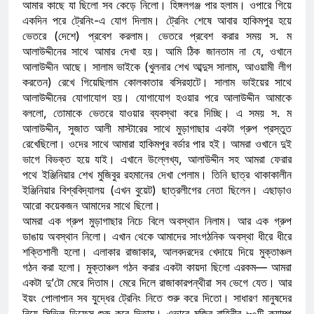
আমার কাছে যা ছিলো সব কেড়ে নিলো। হিঙ্গলগঞ্জ পার হলাম। ওপারে গিয়ে
একদিন পরে ট্রেনিং-এ যোগ দিলাম। ট্রেনিং শেষে আবার হাকিমপুর হয়ে
ভেতরে (দেশে) প্রবেশ করলাম। ভেতরে প্রবেশ করার সময় স. ম
আলাউদ্দীনের সাথে আমার দেখা হয়। আমি ঠিক জানতাম না যে, ওখানে
আলাউদ্দীন আছে। সালাম ভাইকে (খুলনার শেখ আব্দুস সালাম, আওয়ামী লীগ
করতেন) রেখে গিয়েছিলাম কোলকাতার বসিরহাটে। সালাম ভাইয়ের সাথে
আলাউদ্দীনের যোগাযোগ হয়। যোগাযোগ হওয়ার পরে আলাউদ্দীন আমাকে
বললো, তোমাকে ভেতরে যাওয়ার ব্যবস্থা করে দিচ্ছি। এ সময় স. ম
আলাউদ্দীন, সুজাত আলী মাস্টারের সাথে মুড়াগাছার একটা গ্রুপ প্রস্তুত
রেখেছিলো। ওদের সাথে আমারা হাকিমপুর বর্ডার পার হই। আমরা ওখানে দুই
ভাগে বিভক্ত হয়ে যাই। এখানে উল্লেখ্য, আলাউদ্দীন সহ আমরা ফেরার
পথে ইঞ্জিনিয়ার শেখ মুজিবুর রহমানের দেখা পেলাম। তিনি ছাত্র থাকাকালীন
ইঞ্জিনিয়ার বিশ্ববিদ্যালয় (এখন বুয়েট) ছাত্রলীগের নেতা ছিলেন। এছাড়াও
আরো কয়েকজন আমাদের সাথে ছিলো।
আমরা এক গ্রুপ মুড়াগাছার নিচে বিলে অবস্থান নিলাম। আর এক গ্রুপ
ডাঙায় অবস্থান নিলো। এখান থেকে আমাদের সাংগঠনিক অবস্থা ধীরে ধীরে
শক্তিশালী হলো। এলাকার রাজাকার, আলবদরদের খেদায়ে দিয়ে মুক্তাঞ্চল
গঠন করা হলো। মুক্তাঞ্চল গঠন করার একটা কায়দা ছিলো এরকম— আমরা
একটা দু’টো মেরে দিতাম। মেরে দিলে রাজাকারপন্থীরা সব ভেগে যেত। আর
ইয়ং পোলাপান সব যুদ্ধের ট্রেনিং নিতে শুরু করে দিতো। সাধারণ মানুষদের
নিয়ে সিভিল ডিফেন্স শুরু করে দিতাম। এভাবে মুজিব বাহিনীর ৮০টি ক্যাম্প