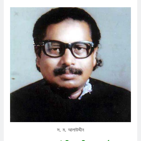
স. ম. আলাউদ্দীন