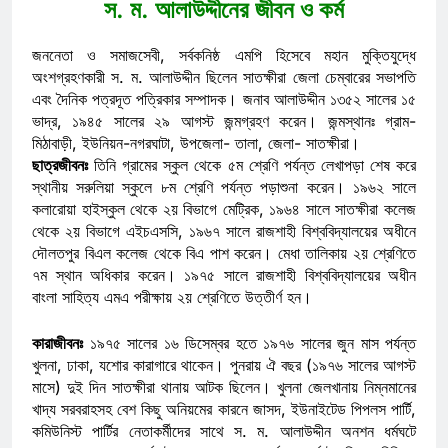
স. ম. আলাউদ্দীনের জীবন ও কর্ম
জননেতা ও সমাজসেবী, সর্বকনিষ্ঠ এমপি হিসেবে মহান মুক্তিযুদ্ধে
অংশগ্রহণকারী স. ম. আলাউদ্দীন ছিলেন সাতক্ষীরা জেলা চেম্বারের সভাপতি
এবং দৈনিক পত্রদূত পত্রিকার সম্পাদক। জনাব আলাউদ্দীন ১৩৫২ সালের ১৫
ভাদ্র, ১৯৪৫ সালের ২৯ আগস্ট জন্মগ্রহণ করেন। জন্মস্থানঃ গ্রাম-
মিঠাবাড়ী, ইউনিয়ন-নগরঘাটা, উপজেলা- তালা, জেলা- সাতক্ষীরা।
ছাত্রজীবনঃ
তিনি গ্রামের স্কুল থেকে ৫ম শ্রেণি পর্যন্ত লেখাপড়া শেষ করে
স্থানীয় সরুলিয়া স্কুলে ৮ম শ্রেণি পর্যন্ত পড়াশুনা করেন। ১৯৬২ সালে
কলারোয়া হাইস্কুল থেকে ২য় বিভাগে মেট্রিক, ১৯৬৪ সালে সাতক্ষীরা কলেজ
থেকে ২য় বিভাগে এইচএসসি, ১৯৬৭ সালে রাজশাহী বিশ্ববিদ্যালয়ের অধীনে
দৌলতপুর বিএল কলেজ থেকে বিএ পাশ করেন। মেধা তালিকায় ২য় শ্রেণিতে
৭ম স্থান অধিকার করেন। ১৯৭৫ সালে রাজশাহী বিশ্ববিদ্যালয়ের অধীন
বাংলা সাহিত্য এমএ পরীক্ষায় ২য় শ্রেণিতে উত্তীর্ণ হন।
কারাজীবনঃ
১৯৭৫ সালের ১৬ ডিসেম্বর হতে ১৯৭৬ সালের জুন মাস পর্যন্ত
খুলনা, ঢাকা, যশোর কারাগারে থাকেন। পুনরায় ঐ বছর (১৯৭৬ সালের আগস্ট
মাসে) দুই দিন সাতক্ষীরা থানায় আটক ছিলেন। খুলনা জেলখানায় নিম্নমানের
খাদ্য সরবরাহসহ বেশ কিছু অনিয়মের কারনে জাসদ, ইউনাইটেড পিপলস পার্টি,
কমিউনিস্ট পার্টির নেতাকর্মীদের সাথে স. ম. আলাউদ্দীন অনশন ধর্মঘটে