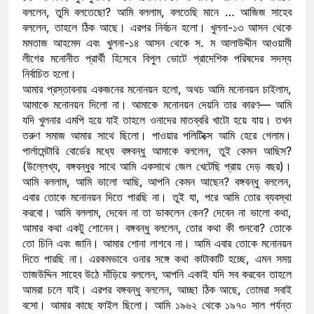
বললেন, তুমি বলতেছো? আমি বললাম, বলতেছি মানে … আজিজ সাহেব
বললেন, তাহলে ঠিক আছে। এরপর নির্বচন হলো। খুলনা-১৩ আসন থেকে
মমতাজ আহমেদ এবং খুলনা-১৪ আসন থেকে স. ম আলাউদ্দীন আওয়ামী
লীগের মনোনীত প্রার্থী হিসেবে বিপুল ভোটে প্রাদেশিক পরিষদের সদস্য
নির্বাচিত হলো।
আমার প্রস্তাবনায় একজনের মনোনয়ন হলো, অথচ আমি মনোনয়ন চাইলাম,
আমাকে মনোনয়ন দিলো না। আমাকে মনোনয়ন দেয়নি তার কারণ— আমি
যদি খুলনার এমপি হয়ে যাই তাহলে ওনাদের মাতব্বরি খাটো হয়ে যায়। তখন
তরুণ সমাজ আমার সাথে ছিলো। পাওয়ার পলিটিক্সে আমি হেরে গেলাম।
পার্লামেন্টারি বোর্ডের মধ্যে বঙ্গবন্ধু আমাকে বললেন, তুই কেমন আছিস?
(উল্লেখ্য, বঙ্গবন্ধুর সাথে আমি একসাথে জেল খেটেছি প্রায় দেড় বছর)।
আমি বললাম, আমি ভালো আছি, আপনি কেমন আছেন? বঙ্গবন্ধু বললেন,
এবার তোকে মনোনয়ন দিতে পারছি না। তুই যা, পরে আমি তোর ব্যবস্থা
করবো। আমি বললাম, দেবেন না তা ডাকলেন কেন? দেবেন না ভালো কথা,
আমার কথা একটু শোনেন। বঙ্গবন্ধু বললেন, তোর কথা কী শুনবো? তোকে
তো চিনি এবং জানি। আমার শোনা লাগবে না। আমি এবার তোকে মনোনয়ন
দিতে পারছি না। এরকমভাবে ওনার সঙ্গে কথা কাটাকাটি হচ্ছে, এমন সময়
তাজউদ্দিন সাহেব উঠে দাঁড়িয়ে বললেন, আপনি একাই যদি সব করবেন তাহলে
আমরা চলে যাই। এরপর বঙ্গবন্ধু বললেন, আচ্ছা ঠিক আছে, তোমরা সবাই
বসো। আমার কাছে ফাইল ছিলো। আমি ১৯৬২ থেকে ১৯৭০ সাল পর্যন্ত