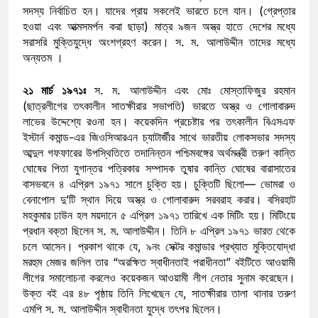
সদস্য নির্বাচিত হন। যাদের প্রায় সকলেই ভারতে চলে যান। (গ্রেপ্তার
হওয়া এবং আত্মসমর্পন করা ছাড়া) মাত্র ৯জন অস্ত্র হাতে দেশের মধ্যে
সরাসরি মুক্তিযুদ্ধে অংশগ্রহণ করেন। স. ম. আলাউদ্দীন তাদের মধ্যে
অন্যতম ।
২১ মার্চ ১৯৭১ঃ
স. ম. আলাউদ্দীন এবং মোঃ মোস্তাফিজুর রহমান
(ছাত্রলীগের তৎকালীন সাতক্ষীরার সভাপতি) ভারতে অস্ত্র ও গোলাবারুদ
লাভের উদ্দেশ্যে রওনা হন। কয়েকদিন প্রচেষ্টার পর তৎকালীন বিএসএফ
ইস্টার্ন কমান্ড-এর জিওসিআরএন চ্যাটার্জীর সাথে ভারতীয় লোকসভার সদস্য
আব্দুল গফফারের উপস্থিতিতে তদানিন্তন পশ্চিমবঙ্গের অর্থমন্ত্রী তরুণ কান্তি
ঘোষের পিতা যুগান্তর পত্রিকার সম্পাদক তুষার কান্তি ঘোষের বারাসাতের
বাসভবনে ৪ এপ্রিল ১৯৭১ সালে চুক্তি হয়। চুক্তিটি ছিলো— ভোমরা ও
বেনাপোল দু’টি স্থান দিয়ে অস্ত্র ও গোলাবারুদ সরবরাহ করার। বসিরহাট
মহকুমার ঢাউন হল ময়দানে ৫ এপ্রিল ১৯৭১ তারিখে এক মিটিং হয়। মিটিংয়ে
প্রধান বক্তা ছিলেন স. ম. আলাউদ্দীন। তিনি ৮ এপ্রিল ১৯৭১ ভারত থেকে
চলে আসেন। প্রকাশ থাকে যে, ৯নং সেক্টর কমান্ডার প্রখ্যাত মুক্তিযোদ্ধা
মরহুম মেজর জলিল তার “অরক্ষিত স্বাধীনতাই পরাধীনতা” বইটিতে আওয়ামী
লীগের সমালোচনা করলেও কয়েকজন আওয়ামী লীগ নেতার সুনাম করেছেন।
উক্ত বই এর ৪৮ পৃষ্ঠায় তিনি লিখেছেন যে, সাতক্ষীরার তালা থানার তরুণ
এমপি স. ম. আলাউদ্দীন স্বাধীনতা যুদ্ধে তৎপর ছিলেন।