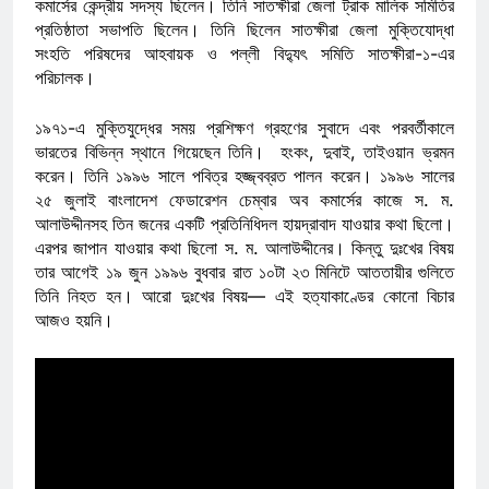
কমার্সের কেন্দ্রীয় সদস্য ছিলেন। তিনি সাতক্ষীরা জেলা ট্রাক মালিক সমিতির
প্রতিষ্ঠাতা সভাপতি ছিলেন। তিনি ছিলেন সাতক্ষীরা জেলা মুক্তিযোদ্ধা
সংহতি পরিষদের আহবায়ক ও পল্লী বিদ্যুৎ সমিতি সাতক্ষীরা-১-এর
পরিচালক।
১৯৭১-এ মুক্তিযুদ্ধের সময় প্রশিক্ষণ গ্রহণের সুবাদে এবং পরবর্তীকালে
ভারতের বিভিন্ন স্থানে গিয়েছেন তিনি। হংকং, দুবাই, তাইওয়ান ভ্রমন
করেন। তিনি ১৯৯৬ সালে পবিত্র হজ্জ্বব্রত পালন করেন। ১৯৯৬ সালের
২৫ জুলাই বাংলাদেশ ফেডারেশন চেম্বার অব কমার্সের কাজে স. ম.
আলাউদ্দীনসহ তিন জনের একটি প্রতিনিধিদল হায়দ্রাবাদ যাওয়ার কথা ছিলো।
এরপর জাপান যাওয়ার কথা ছিলো স. ম. আলাউদ্দীনের। কিন্তু দুঃখের বিষয়
তার আগেই ১৯ জুন ১৯৯৬ বুধবার রাত ১০টা ২৩ মিনিটে আততায়ীর গুলিতে
তিনি নিহত হন। আরো দুঃখের বিষয়— এই হত্যাকাণ্ডের কোনো বিচার
আজও হয়নি।