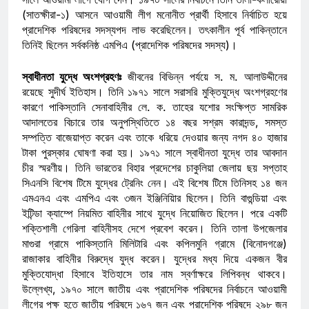
(সাতক্ষীরা-১) আসনে আওয়ামী লীগ মনোনীত প্রার্থী হিসাবে নির্বাচিত হয়ে
প্রাদেশিক পরিষদের সদস্যপদ লাভ করেছিলেন। তৎকালীন পূর্ব পাকিন্তানে
তিনিই ছিলেন সর্বকনিষ্ঠ এমপিএ (প্রাদেশিক পরিষদের সদস্য)।
স্বাধীনতা যুদ্ধে অংশগ্রহণঃ
জীবনের বিভিন্ন পর্যয়ে স. ম. আলাউদ্দীনের
রয়েছে সুদীর্ঘ ইতিহাস। তিনি ১৯৭১ সালে সরাসরি মুক্তিযুদ্ধে অংশগ্রহণের
কারণে পাকিস্তানি সেনাবাহিনীর লে. ক. তাহের যশোর সংক্ষিপ্ত সামরিক
আদালতের বিচারে তার অনুপস্থিতিতে ১৪ বছর সশ্রম কারাদন্ড, সমস্ত
সম্পত্তি বাজেয়াপ্ত করেন এবং তাকে ধরিয়ে দেওয়ার জন্য নগদ ৪০ হাজার
টাকা পুরস্কার ঘোষণা করা হয়। ১৯৭১ সালে স্বাধীনতা যুদ্ধে তার আবদান
চীর স্মরণীয়। তিনি ভারতের বিহার প্রদেশের চাকুলিয়া জেলায় ছয় সপ্তাহ
সিএনসি বিশেষ টিমে যুদ্ধের ট্রেনিং নেন। এই বিশেষ টিমে তিনিসহ ১৪ জন
এমএনএ এবং এমপিএ এবং ৩জন ইঞ্জিনিয়িার ছিলেন। তিনি বাগুন্ডিয়া এবং
ইটিন্ডা ক্যাম্পে নিয়মিত বাহিনীর সাথে যুদ্ধে নিয়োজিত ছিলেন। পরে একটি
শক্তিশালী গেরিলা বাহিনীসহ দেশে প্রবেশ করেন। তিনি তালা উপজেলার
মাগুরা গ্রামে পাকিস্তানি মিলিটারি এবং কপিলমুনি গ্রামে (বিনোদগঞ্জে)
রাজাকার বাহিনীর বিরুদ্ধে যুদ্ধ করেন। যুদ্ধের মধ্য দিয়ে একজন বীর
মুক্তিযোদ্ধা হিসাবে ইতিহাসে তার নাম স্বর্ণাক্ষরে লিপিবন্ধ থাকবে।
উল্লেখ্য, ১৯৭০ সালে জাতীয় এবং প্রাদেশিক পরিষদের নির্বাচনে আওয়ামী
লীগের পক্ষ হতে জাতীয় পরিষদে ১৬৭ জন এবং প্রাদেশিক পরিষদে ২৯৮ জন