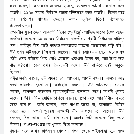
কাজ করেছি। অনেকবার সম্মেলন হয়েছে, সম্মেলনে আমরা একসাথে কাজ
করেছি।
১৯৭০ সালের নির্বাচনে আমরা ঘনিষ্ঠভাবে কাজ করেছি। বিশেষ করে
তার নমিনেশন পাওয়ার ক্ষেত্রে আমার ভূমিকা ছিলো বিশেষভাবে
উল্লেখযোগ্য।
তৎকালীন খুলনা জেলা আওয়ামী লীগের প্রেসিডেন্ট আজিজ সাহেব (শেখ আব্দুল
আজীজ) আমাকে ১৯৭০-এর নির্বাচনে সাতক্ষীরায় প্রার্থী নির্বাচনের দায়িত্ব
দেন। দায়িত্ব নিয়ে আমি প্রথমে কলারোয়ায় মমতাজ আহমেদের বাড়ি যাই।
উনি তখন হাইস্কুলে শিক্ষকতা করতেন। আমি কলারোয়ায় নেমে অনেক পথ
হেঁটে ওনার বাড়িতে গিয়ে দেখি একচালা একখানা টিনের ঘর, তার উপর লাউ
গাছ ওঠানো। বেলা তখন তিন-চারটা বাজে। উনি বাড়িতে নেই, স্কুলে
ছিলেন।
বাড়ির সবাই বললো, উনি এখনই চলে আসবেন, আপনি বসেন। আসলে বসার
মতো জায়গাও ছিলো না। যাইহোক, বসলাম। উনি আসলেন। ওনাকে
বললাম, আপনাকে ন্যাশনাল অ্যাসেম্বলিতে মনোনয়ন দেবে। আপনি খুলনায়
আসেন। উনি এদিক-সেদিক তাকিয়ে বললেন, বুড়ো বয়সে আর নির্বাচন করতে
ইচ্ছে করে না। আমি বললাম, লোক পাওয়া যাচ্ছে না, আপনাকে নির্বাচন
করতে হবে। আপনি খুলনায় আওয়ামী লীগ অফিসে চলে আসেন। উনি
বললেন, ঠিক আছে, আমি কাল যাবো। এরপর তিনি আমাকে কিছু খেতে
দিলেন। খাওয়া-দাওয়ার পর খুলনায় ফিরে আসলাম।
খুলনায় এসে আবার কপিলমুনি গেলাম। খুলনা থেকে পাইকগাছা হয়ে লঞ্চে