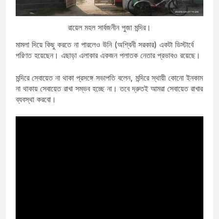
রায়েল মহল সার্বজনীন পুজা মন্দির।
মামলা দিয়ে কিছু করতে না পারলেও উনি (অশ্বিনী সরকার) একটা ডিস্টার্বে
পরিণত হয়েছেন। এছাড়া এলাকার একজন পলাতক নেতার প্রভাবও রয়েছে।
মন্দিরে সেবায়েত না থাকা প্রসঙ্গে সভাপতি বলেন, মন্দিরে স্থায়ী কোনো ইনকাম
না থাকায় সেবায়েত রাখা সম্ভব হচ্ছে না। তবে দ্রুতই আমরা সেবায়েত রাখার
ব্যবস্থা করবো।