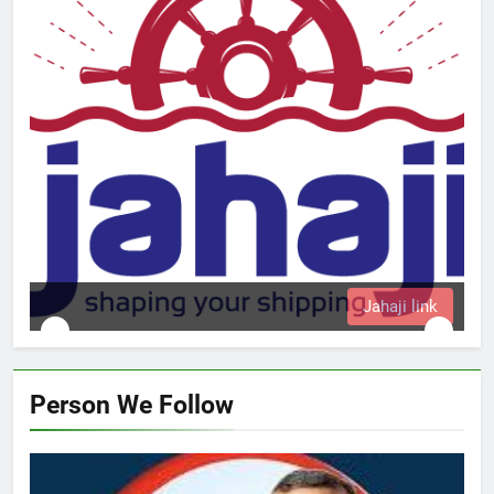
nk
Person We Follow