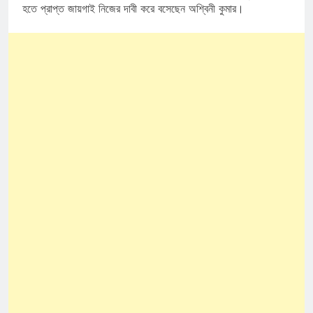
হতে প্রাপ্ত জায়গাই নিজের দাবী করে বসেছেন অশ্বিনী কুমার।