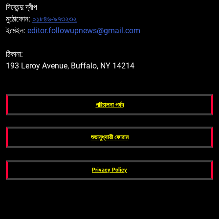
দিব্যেন্দু দ্বীপ
মুঠোফোন:
০১৮৪৬-৯৭৩২৩২
ইমেইল:
editor.followupnews@gmail.com
ঠিকানা:
193 Leroy Avenue, Buffalo, NY 14214
পরিচালনা পর্ষদ
শুভানুধ্যায়ী ফোরাম
Privacy Policy