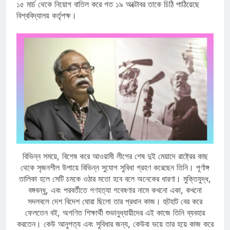
১৫ মার্চ থেকে নিয়োগ বাতিল করে গত ১৯ অক্টোবর তাকে চিঠি পাঠিয়েছে
বিশ্ববিদ্যালয় কর্তৃপক্ষ।
বিভিন্ন সময়ে, বিশেষ করে আওয়ামী লীগের শেষ দুই মেয়াদে রাষ্ট্রের কাছ
থেকে সৃজনশীল উপায়ে বিভিন্ন সুযোগ সুবিধা গ্রহণ করেছেন তিনি। পূর্ণাঙ্গ
তালিকা হলে সেটি চমকে ওঠার মতো হবে বলে অনেকের ধারণা। মুক্তিযুদ্ধ,
বঙ্গবন্ধু, এবং পরবর্তীতে গণহত্যা গবেষণার নামে কখনো একা, কখনো
সদলবলে দেশ বিদেশ ঘোরা ছিলো তার প্রধান কাজ। হুটহাট বের করে
ফেলতেন বই, অগণিত শিক্ষার্থী শুভানুধ্যায়ীদের এই কাজে তিনি ব্যবহার
করতেন। কেউ আনুগত্য এবং সুবিধার জন্য, কেউবা ভয়ে তার হয়ে কাজ করে