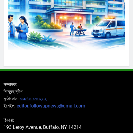
সম্পাদক:
দিব্যেন্দু দ্বীপ
মুঠোফোন:
০১৮৪৬-৯৭৩২৩২
ইমেইল:
editor.followupnews@gmail.com
ঠিকানা:
193 Leroy Avenue, Buffalo, NY 14214