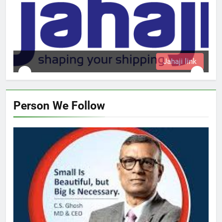
i link
Person We Follow