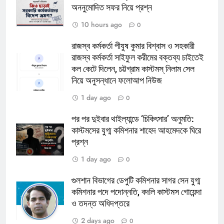
অননুমোদিত সফর নিয়ে প্রশ্ন
10 hours ago
0
রাজস্ব কর্মকর্তা পীযুষ কুমার বিশ্বাস ও সহকারী
রাজস্ব কর্মকর্তা সাইফুল করীমের বক্তব্য চাইতেই
কল কেটে দিলেন, চট্টগ্রাম কাস্টমস্ নিলাম সেল
নিয়ে অনুসন্ধানে ফলোআপ নিউজ
1 day ago
0
পর পর দুইবার থাইল্যান্ডে ‘চিকিৎসার’ অনুমতি:
কাস্টমসের যুগ্ম কমিশনার শাহেদ আহমেদকে ঘিরে
প্রশ্ন
1 day ago
0
গুলশান বিভাগের ডেপুটি কমিশনার সাগর সেন যুগ্ম
কমিশনার পদে পদোন্নতি, বদলি কাস্টমস গোয়েন্দা
ও তদন্ত অধিদপ্তরে
2 days ago
0