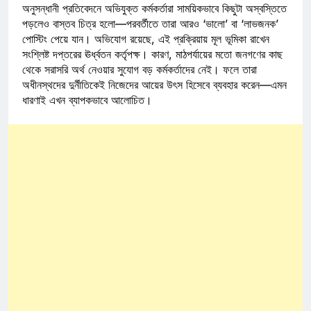
অনুসন্ধানী প্রতিবেদনে অভিযুক্ত কর্মকর্তারা সাময়িকভাবে কিছুটা অস্বস্তিতে
পড়লেও বাস্তব চিত্র হলো—পরবর্তীতে তারা আরও ‘ভালো’ বা ‘লাভজনক’
পোস্টিং পেয়ে যান। অভিযোগ রয়েছে, এই প্রক্রিয়ায় মূল ভূমিকা রাখেন
সংশ্লিষ্ট দপ্তরের ঊর্ধ্বতন কর্তৃপক্ষ। কারণ, মাঠপর্যায়ের মতো জনগণের কাছ
থেকে সরাসরি অর্থ নেওয়ার সুযোগ বড় কর্মকর্তাদের নেই। ফলে তারা
অধীনস্থদের দুর্নীতিকেই নিজেদের আয়ের উৎস হিসেবে ব্যবহার করেন—এমন
ধারণাই এখন ব্যাপকভাবে আলোচিত।