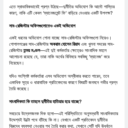
এতে স্বাভাবিকভাবেই প্রশ্ন উঠছে—দুর্নীতির অভিযোগ কি আদৌ শাস্তির
কারণ, নাকি এটি কেবল ‘ম্যানেজমেন্ট ফি’ বাড়িয়ে দেওয়ার একটি উপলক্ষ?
সাব-রেজিস্টার অফিসগুলোতেও একই অভিযোগ
একই ধরনের অভিযোগ শোনা যাচ্ছে সাব-রেজিস্টার অফিসগুলো নিয়েও।
গোপালগঞ্জের সাব-রেজিস্টার
অকরাম হোসেন রিয়াদ
এবং খুলনা সদরের সাব-
রেজিস্টার
তন্ময় মণ্ডল
—এই দুই কর্মকর্তার ক্ষেত্রেও সাংবাদিক মহলে
আলোচনা রয়েছে যে, তারা নাকি অর্থের বিনিময়ে সবকিছু ‘ম্যানেজ’ করে
নিয়েছেন।
যদিও সংশ্লিষ্ট কর্মকর্তারা এসব অভিযোগ অস্বীকার করতে পারেন, তবে
একাধিক সূত্র ও ধারাবাহিক প্রতিবেদনের কারণে বিষয়টি জনমনে গভীর প্রশ্ন
তৈরি করেছে।
সাংবাদিকতা কি তাহলে দুর্নীতির হাতিয়ার হয়ে যাচ্ছে?
সবচেয়ে উদ্বেগজনক দিক হলো—এই পরিস্থিতিতে অনুসন্ধানী সাংবাদিকতার
উদ্দেশ্যই উল্টো পথে হাঁটছে কি না। যেখানে একটি প্রতিবেদন দুর্নীতির
বিরুদ্ধে ব্যবস্থা নেওয়ার পথ তৈরি করার কথা, সেখানে সেটি যদি ঊর্ধ্বতন