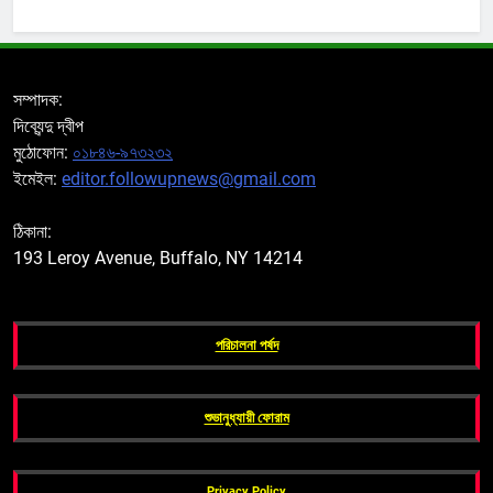
সম্পাদক:
দিব্যেন্দু দ্বীপ
মুঠোফোন:
০১৮৪৬-৯৭৩২৩২
ইমেইল:
editor.followupnews@gmail.com
ঠিকানা:
193 Leroy Avenue, Buffalo, NY 14214
পরিচালনা পর্ষদ
শুভানুধ্যায়ী ফোরাম
Privacy Policy