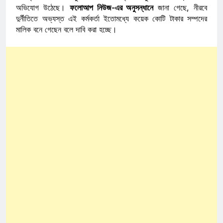
অভিযোগ উঠেছে।
ফলোআপ নিউজ-এর অনুসন্ধানে
জানা গেছে, নীরবে
দুর্নীতিতে অভ্যস্ত এই কর্মকর্তা ইতোমধ্যে কয়েক কোটি টাকার সম্পদের
মালিক বনে গেছেন বলে দাবি করা হচ্ছে।