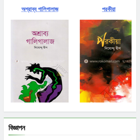
অশ্রাব্য গালিগালাজ
পরকীয়া
বিজ্ঞাপন