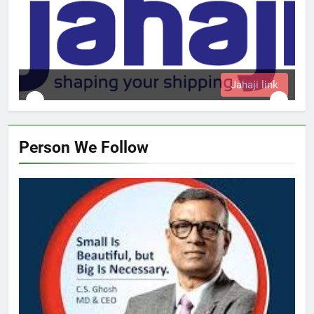
i link
Person We Follow