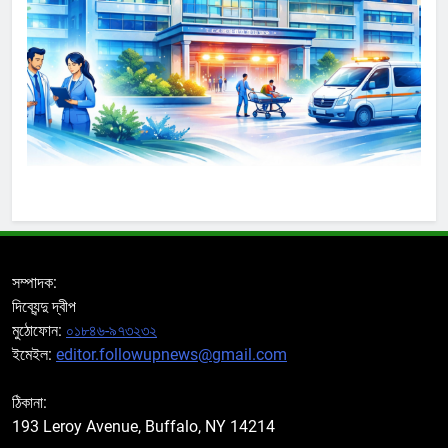
সম্পাদক:
দিব্যেন্দু দ্বীপ
মুঠোফোন:
০১৮৪৬-৯৭৩২৩২
ইমেইল:
editor.followupnews@gmail.com
ঠিকানা:
193 Leroy Avenue, Buffalo, NY 14214