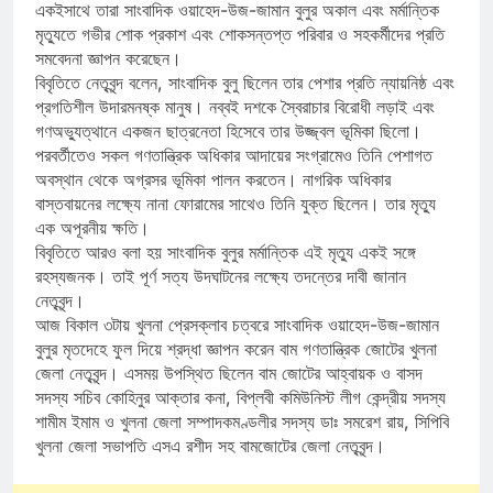
একইসাথে তারা সাংবাদিক ওয়াহেদ-উজ-জামান বুলুর অকাল এবং মর্মান্তিক
মৃত্যুতে গভীর শোক প্রকাশ এবং শোকসন্তপ্ত পরিবার ও সহকর্মীদের প্রতি
সমবেদনা জ্ঞাপন করেছেন।
বিবৃতিতে নেতৃবৃন্দ বলেন, সাংবাদিক বুলু ছিলেন তার পেশার প্রতি ন্যায়নিষ্ঠ এবং
প্রগতিশীল উদারমনষ্ক মানুষ। নব্বই দশকে স্বৈরাচার বিরোধী লড়াই এবং
গণঅভ্যুত্থানে একজন ছাত্রনেতা হিসেবে তার উজ্জ্বল ভূমিকা ছিলো।
পরবর্তীতেও সকল গণতান্ত্রিক অধিকার আদায়ের সংগ্রামেও তিনি পেশাগত
অবস্থান থেকে অগ্রসর ভূমিকা পালন করতেন। নাগরিক অধিকার
বাস্তবায়নের লক্ষ্যে নানা ফোরামের সাথেও তিনি যুক্ত ছিলেন। তার মৃত্যু
এক অপূরনীয় ক্ষতি।
বিবৃতিতে আরও বলা হয় সাংবাদিক বুলুর মর্মান্তিক এই মৃত্যু একই সঙ্গে
রহস্যজনক। তাই পূর্ণ সত্য উদঘাটনের লক্ষ্যে তদন্তের দাবী জানান
নেতৃবৃন্দ।
আজ বিকাল ৩টায় খুলনা প্রেসক্লাব চত্বরে সাংবাদিক ওয়াহেদ-উজ-জামান
বুলুর মৃতদেহে ফুল দিয়ে শ্রদ্ধা জ্ঞাপন করেন বাম গণতান্ত্রিক জোটের খুলনা
জেলা নেতৃবৃন্দ। এসময় উপস্থিত ছিলেন বাম জোটের আহ্বায়ক ও বাসদ
সদস্য সচিব কোহিনুর আক্তার কনা, বিপ্লবী কমিউনিস্ট লীগ কেন্দ্রীয় সদস্য
শামীম ইমাম ও খুলনা জেলা সম্পাদকমণ্ডলীর সদস্য ডাঃ সমরেশ রায়, সিপিবি
খুলনা জেলা সভাপতি এসএ রশীদ সহ বামজোটের জেলা নেতৃবৃন্দ।