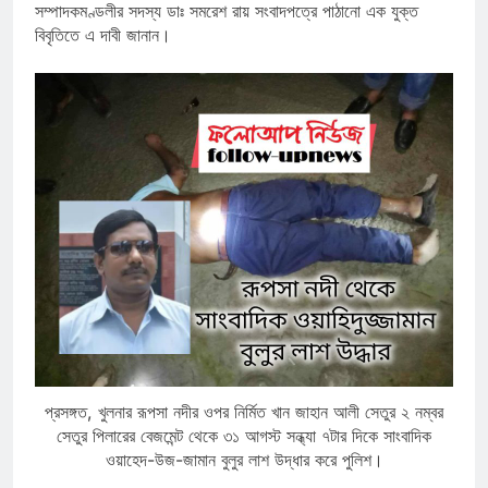
সম্পাদকমণ্ডলীর সদস্য ডাঃ সমরেশ রায় সংবাদপত্রে পাঠানো এক যুক্ত
বিবৃতিতে এ দাবী জানান।
প্রসঙ্গত, খুলনার রূপসা নদীর ওপর নির্মিত খান জাহান আলী সেতুর ২ নম্বর
সেতুর পিলারের বেজমেন্ট থেকে ৩১ আগস্ট সন্ধ্যা ৭টার দিকে সাংবাদিক
ওয়াহেদ-উজ-জামান বুলুর লাশ উদ্ধার করে পুলিশ।