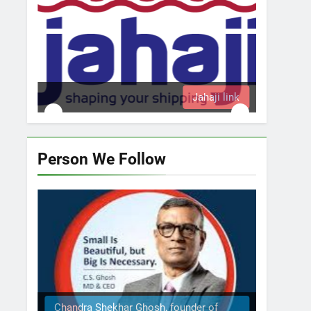
a
Jahaji link
Person We Follow
Chandra Shekhar Ghosh, founder of