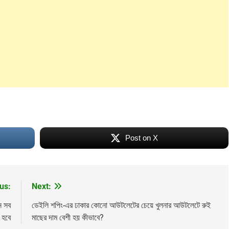
Post on X
Lamia
Math Play
অশ্র
us:
Next:
ন সব
ডেইলি শপিং-এর ঢাকার কোনো আউটলেটের চেয়ে খুলনার আউটলেটে রুই
 হবে
মাছের দাম বেশী হয় কীভাবে?