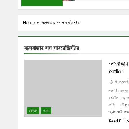
Home
কক্সবাজার সদ সাবরেজিস্টার
কক্সবাজার সদ সাবরেজিস্টার
কক্সবাজার
যেখানে
5 Month
গত বিশ বছরে 
হোটেল। কক্সবা
জমি — নীরবে ত
চট্টগ্রাম
সংবাদ
খ্যাত এই অঞ্
Read Full 