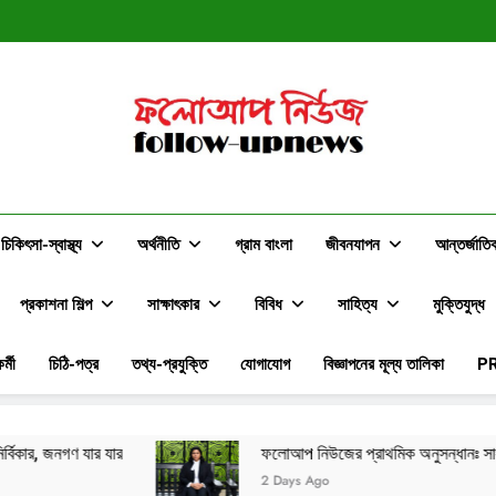
স্বপ্ন ন
ফলোআপ নিউজের প্রাথমিক অনুসন্ধানঃ সাংবাদি
স্বপ্ন ন
ফলোআপ নিউজের প্রাথমিক অনুসন্ধানঃ সাংবাদি
ফলোআপ নিউজ
Follow-Upnews.com
চিকিৎসা-স্বাস্থ্য
অর্থনীতি
গ্রাম বাংলা
জীবনযাপন
আন্তর্জাতি
প্রকাশনা শিল্প
সাক্ষাৎকার
বিবিধ
সাহিত্য
মুক্তিযুদ্ধ
র্মী
চিঠি-পত্র
তথ্য-প্রযুক্তি
যোগাযোগ
বিজ্ঞাপনের মূল্য তালিকা
P
ফলোআপ নিউজের প্রাথমিক অনুসন্ধানঃ সাংবাদিকদের সমালোচনার মাঝেও 
2 Days Ago