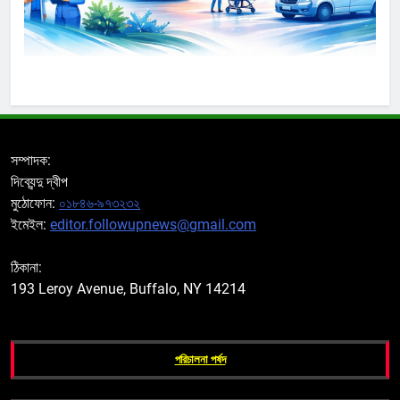
সম্পাদক:
দিব্যেন্দু দ্বীপ
মুঠোফোন:
০১৮৪৬-৯৭৩২৩২
ইমেইল:
editor.followupnews@gmail.com
ঠিকানা:
193 Leroy Avenue, Buffalo, NY 14214
পরিচালনা পর্ষদ