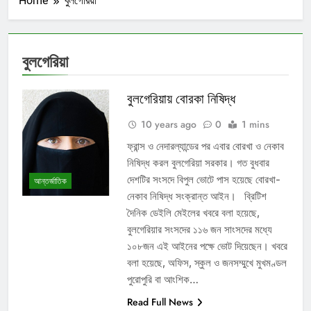
Home
বুলগেরিয়া
বুলগেরিয়া
বুলগেরিয়ায় বোরকা নিষিদ্ধ
10 years ago
0
1 mins
ফ্রান্স ও নেদারল্যান্ডের পর এবার বোরখা ও নেকাব
নিষিদ্ধ করল বুলগেরিয়া সরকার। গত বুধবার
দেশটির সংসদে বিপুল ভোটে পাস হয়েছে বোরখা-
আন্তর্জাতিক
নেকাব নিষিদ্ধ সংক্রান্ত আইন। ব্রিটিশ
দৈনিক ডেইলি মেইলের খবরে বলা হয়েছে,
বুলগেরিয়ার সংসদের ১১৬ জন সাংসদের মধ্যে
১০৮জন এই আইনের পক্ষে ভোট দিয়েছেন। খবরে
বলা হয়েছে, অফিস, স্কুল ও জনসম্মুখে মুখমণ্ডল
পুরোপুরি বা আংশিক…
Read Full News