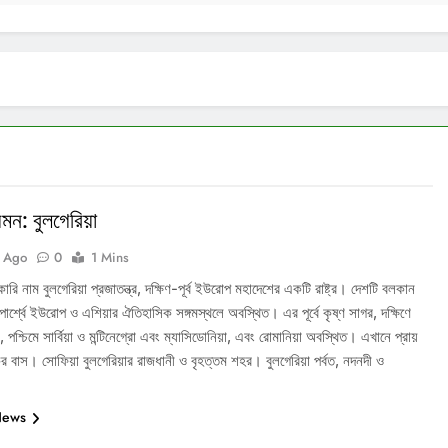
মন: বুলগেরিয়া
s Ago
0
1 Mins
কারি নাম বুলগেরিয়া প্রজাতন্ত্র, দক্ষিণ-পূর্ব ইউরোপ মহাদেশের একটি রাষ্ট্র। দেশটি বলকান
ব পার্শ্বে ইউরোপ ও এশিয়ার ঐতিহাসিক সঙ্গমস্থলে অবস্থিত। এর পূর্বে কৃষ্ণ সাগর, দক্ষিণে
, পশ্চিমে সার্বিয়া ও মন্টিনেগ্রো এবং ম্যাসিডোনিয়া, এবং রোমানিয়া অবস্থিত। এখানে প্রায়
 বাস। সোফিয়া বুলগেরিয়ার রাজধানী ও বৃহত্তম শহর। বুলগেরিয়া পর্বত, নদনদী ও
News