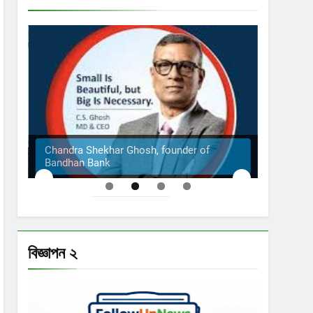
Chandra Shekhar Ghosh, founder of
Bandhan Bank
The S
বিজ্ঞাপন ২