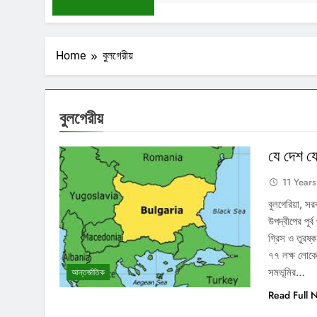
Home
বুলগেরীয়
বুলগেরীয়
যে দেশ যে
11 Year
বুলগেরিয়া, সর
উপদ্বীপের পূর্
গ্রিস ও তুরষ্ক
৭৭ লক্ষ লোকের
সমভূমির…
আন্তর্জাতিক
Read Full 