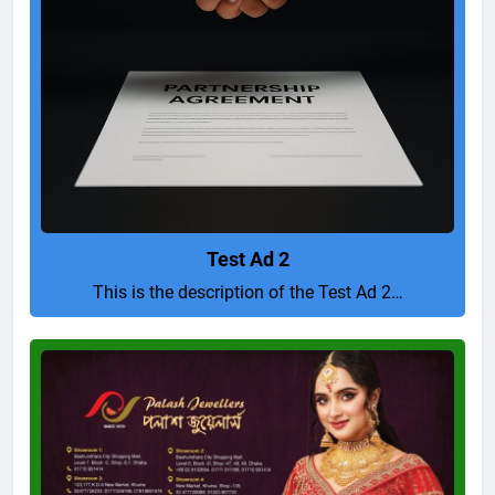
Test Ad 2
This is the description of the Test Ad 2…
Pure
and
Perfect