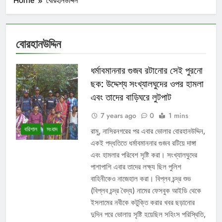
Home
বোরহানউদ্দিন
বোরহানউদ্দিন
ধর্মাবমাননার গুজব রটানোর সেই পুরনো
ছক: উদ্দেশ্য সংখ্যালঘুদের ওপর হামলা
এবং তাদের বাড়িঘরে লুটপাট
7 years ago
0
1 mins
বরিশাল
সংবাদ
রামু, নাসিরনগরের পর এবার ভোলার বোরহানউদ্দিন,
একই পদ্ধতিতে ধর্মাবমাননার গুজব রটিয়ে দাঙ্গা
এবং হামলার পরিবেশ সৃষ্টি করা। সংখ্যালঘুদের
পাশাপাশি এবার তাদের লক্ষ্য ছিল পুলিশ
বাহিনীকেও নাজেহাল করা। বিপ্লব চন্দ্র শুভ
(বিপ্লব চন্দ্র বৈদ্য) নামের ফেসবুক আইডি থেকে
ইসলামের নবীকে কটুক্তি করার খবর ছড়ানোর
দুদিন পরে ভোলায় সৃষ্টি হয়েছিল সহিংস পরিস্থিতি,