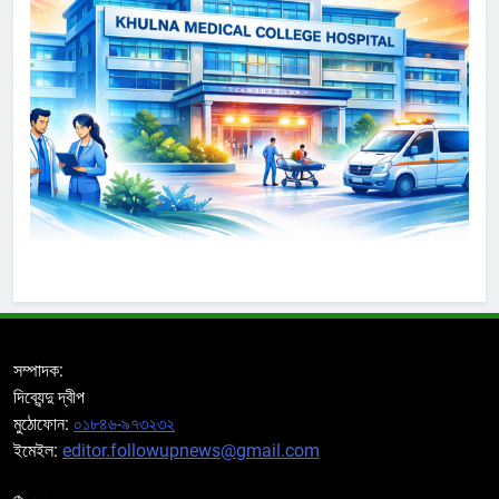
সম্পাদক:
দিব্যেন্দু দ্বীপ
মুঠোফোন:
০১৮৪৬-৯৭৩২৩২
ইমেইল:
editor.followupnews@gmail.com