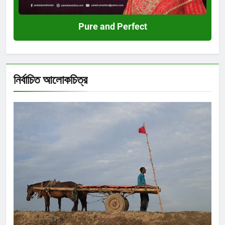
Pure and Perfect
নির্বাচিত আলোকচিত্র
Shahida Sultana
দিব্যেন্দু দ্বীপ