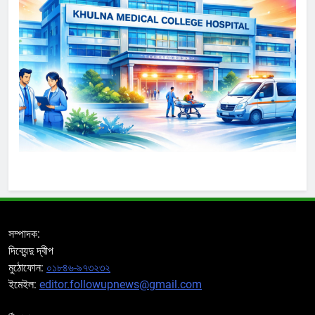
সম্পাদক:
দিব্যেন্দু দ্বীপ
মুঠোফোন:
০১৮৪৬-৯৭৩২৩২
ইমেইল:
editor.followupnews@gmail.com