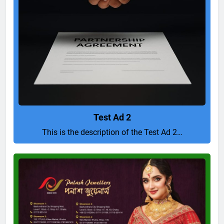
Test Ad 2
This is the description of the Test Ad 2…
Pure
and
Perfect