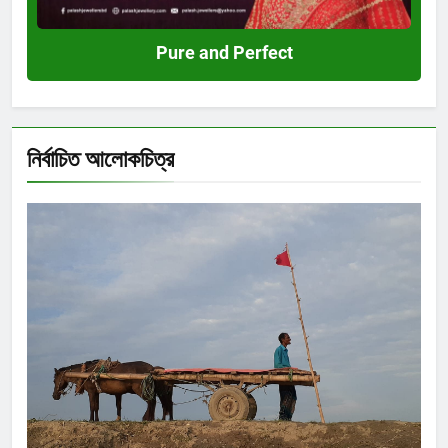
Pure and Perfect
নির্বাচিত আলোকচিত্র
Shahida Sultana
দিব্যেন্দু দ্বীপ