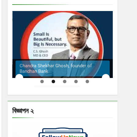
Chandra Shekhar Ghosh, founder of
Bandhan Bank
The S
বিজ্ঞাপন ২