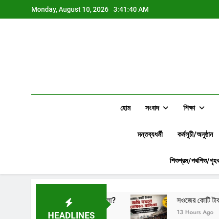
Skip
Monday, August 10, 2026
3:41:41 AM
to
content
হোম
সংবাদ
শিক্ষা
মন্তব্যধর্মী
কর্মসূচী/অনুষ্ঠান
শিশুশ্রম/পথশিশু/গৃহক
লাইনই কেন কাটা হলো?
সওজের কোটি টাকার জমি দখলে দোকান–বাণিজ
13 Hours Ago
HEADLINES