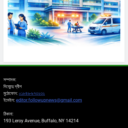
সম্পাদক:
দিব্যেন্দু দ্বীপ
মুঠোফোন:
০১৮৪৬-৯৭৩২৩২
ইমেইল:
editor.followupnews@gmail.com
ঠিকানা:
193 Leroy Avenue, Buffalo, NY 14214