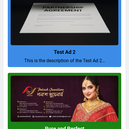
Test Ad 2
This is the description of the Test Ad 2…
Pure
and
Perfect
Pure and Perfect