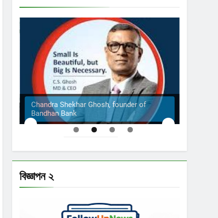
Chandra Shekhar Ghosh, founder of
Bandhan Bank
The S
বিজ্ঞাপন ২