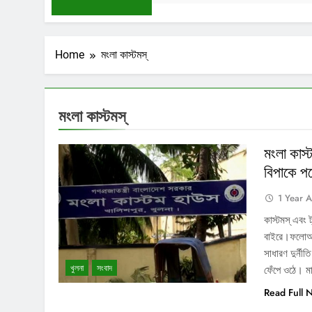
Home
মংলা কাস্টমস্
মংলা কাস্টমস্
মংলা কাস্
বিপাকে প
1 Year 
কাস্টমস্ এবং 
বাইরে।ফলোআপ
সাধারণ দুর্নী
খুলনা
সংবাদ
ফেঁপে ওঠে। 
Read Full 