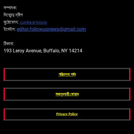
সম্পাদক:
দিব্যেন্দু দ্বীপ
মুঠোফোন:
০১৮৪৬-৯৭৩২৩২
ইমেইল:
editor.followupnews@gmail.com
ঠিকানা:
193 Leroy Avenue, Buffalo, NY 14214
পরিচালনা পর্ষদ
শুভানুধ্যায়ী ফোরাম
Privacy Policy