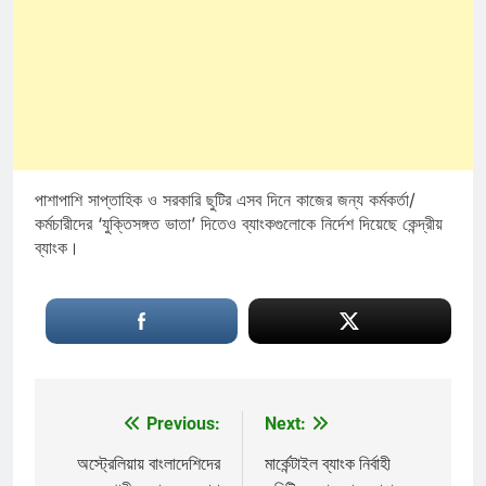
পাশাপাশি সাপ্তাহিক ও সরকারি ছুটির এসব দিনে কাজের জন্য কর্মকর্তা/
কর্মচারীদের ‘যুক্তিসঙ্গত ভাতা’ দিতেও ব্যাংকগুলোকে নির্দেশ দিয়েছে কেন্দ্রীয়
ব্যাংক।
Previous:
Next:
Post
navigation
অস্ট্রেলিয়ায় বাংলাদেশিদের
মার্কেন্টাইল ব্যাংক নির্বাহী