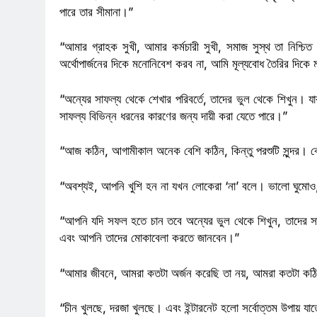
পারে তার সীমানা।”
“আমার গ্রাহক সুখী, আমার কর্মচারী সুখী, সমাজ সুস্থ তা নিশ
অর্থোপার্জনের দিকে মনোনিবেশ করব না, আমি মূল্যবোধ তৈরির দিক
“অন্যের সাফল্য থেকে শেখার পরিবর্তে, তাদের ভুল থেকে শিখুন। যারা
সাফল্য বিভিন্ন ধরনের কারণের জন্য দায়ী করা যেতে পারে।”
“আজ কঠিন, আগামীকাল অনেক বেশি কঠিন, কিন্তু পরশুটি সুন্দর। বেশি
“অবশ্যই, আপনি খুশি হন না যখন লোকেরা ‘না’ বলে। ভালো ঘুমোও
“আপনি যদি সফল হতে চান তবে অন্যের ভুল থেকে শিখুন, তাদের সা
এবং আপনি তাদের মোকাবেলা করতে জানবেন।”
পাপ ও পুনর্জন্ম
“আমার জীবনে, আমরা কতটা অর্জন করেছি তা নয়, আমরা কতটা কঠ
“চীন খুলছে, দরজা খুলছে। এবং ইন্টারনেট হলো সর্বোত্তম উপায় যা