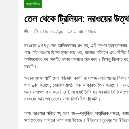
আন্তর্জাতিক
তেল থেকে ট্রিলিয়ন: নরওয়ের উত্থ
0
3 Months Ago
1 Mins
নরওয়ের গল্প শুধু তেল আবিষ্কারের গল্প নয়; এটি সম্পদ ব্যবস্থাপনার 
পরে সেই নরওয়ে ছিলো মূলত মাছ ধরা, জাহাজ পরিবহন এবং সীমিত শিল
আবিষ্কারের পর দেশটির ভাগ্য বদলাতে শুরু করে। কিন্তু বিশ্বের 
করেনি।
অনেক সম্পদশালী দেশ “রিসোর্স কার্স” বা সম্পদ–অভিশাপের শিকার
খাত দুর্বল হয়েছে, কোথাও রাজনৈতিক অস্থিরতা তৈরি হয়েছে। নরওয়ে
জন্য সংরক্ষণ করা হবে। সেই লক্ষ্যেই তৈরি হয় সরকারি বৈশ্বিক 
নরওয়ের আয় শুধু তেলের ওপর নির্ভরশীল থাকেনি।
আজ নরওয়ের শক্তি শুধু তেল নয়—প্রযুক্তি, সামুদ্রিক দক্ষতা, নবা
ক্ষমতাও তার শক্তির অংশ হয়ে উঠেছে। ইউক্রেন যুদ্ধের পর ইউরো