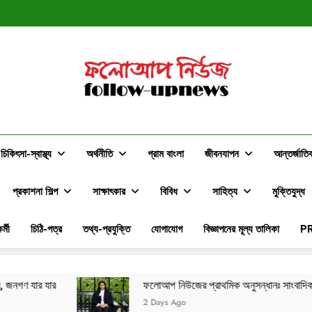
স্বপ্ন ন
ফলোআপ নিউজের প্রাথমিক অনুসন্ধানঃ সাংবাদি
স্বপ্ন ন
ফলোআপ নিউজের প্রাথমিক অনুসন্ধানঃ সাংবাদি
ফলোআপ নিউজ
Follow-Upnews.com
চিকিৎসা-স্বাস্থ্য
অর্থনীতি
গ্রাম বাংলা
জীবনযাপন
আন্তর্জাতি
প্রকাশনা শিল্প
সাক্ষাৎকার
বিবিধ
সাহিত্য
মুক্তিযুদ্ধ
র্মী
চিঠি-পত্র
তথ্য-প্রযুক্তি
যোগাযোগ
বিজ্ঞাপনের মূল্য তালিকা
P
ফলোআপ নিউজের প্রাথমিক অনুসন্ধানঃ সাংবাদিকদের সমালোচনার মাঝেও দক্ষিণ বন্ডের ড
2 Days Ago