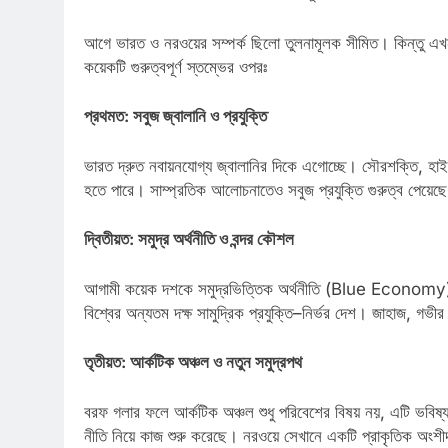
আগে ভারত ও নরওয়ের সম্পর্ক ছিলো তুলনামূলক সীমিত। কিন্তু এখন 
কয়েকটি গুরুত্বপূর্ণ স্তম্ভের ওপরঃ
প্রথমত: সবুজ জ্বালানি ও প্রযুক্তি
ভারত দ্রুত নবায়নযোগ্য জ্বালানির দিকে এগোচ্ছে। সৌরশক্তি, হাইড্র
হতে পারে। সাম্প্রতিক আলোচনাতেও সবুজ প্রযুক্তি গুরুত্ব পেয়েছ
দ্বিতীয়ত: সমুদ্র অর্থনীতি ও বন্দর কৌশল
আগামী কয়েক দশকে সমুদ্রভিত্তিক অর্থনীতি (Blue Economy) ব
বিশ্বের অন্যতম দক্ষ সামুদ্রিক প্রযুক্তি–নির্ভর দেশ। জাহাজ, গভীর 
তৃতীয়ত: আর্কটিক অঞ্চল ও নতুন সমুদ্রপথ
বরফ গলার ফলে আর্কটিক অঞ্চল শুধু পরিবেশের বিষয় নয়, এটি ভবিষ
নীতি নিয়ে কাজ শুরু করেছে। নরওয়ে সেখানে একটি প্রাকৃতিক অংশী