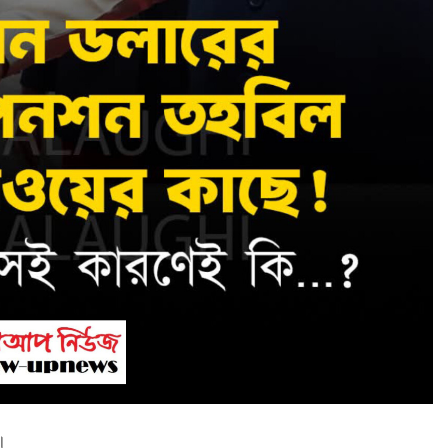
mia
Math Play
অশ্রাব্য গ
।