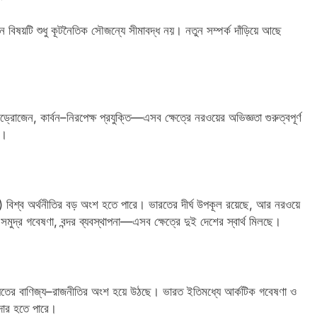
বিষয়টি শুধু কূটনৈতিক সৌজন্যে সীমাবদ্ধ নয়। নতুন সম্পর্ক দাঁড়িয়ে আছে
োজেন, কার্বন–নিরপেক্ষ প্রযুক্তি—এসব ক্ষেত্রে নরওয়ের অভিজ্ঞতা গুরুত্বপূর্ণ
ে।
িশ্ব অর্থনীতির বড় অংশ হতে পারে। ভারতের দীর্ঘ উপকূল রয়েছে, আর নরওয়ে
সমুদ্র গবেষণা, বন্দর ব্যবস্থাপনা—এসব ক্ষেত্রে দুই দেশের স্বার্থ মিলছে।
্যতের বাণিজ্য–রাজনীতির অংশ হয়ে উঠছে। ভারত ইতিমধ্যে আর্কটিক গবেষণা ও
দার হতে পারে।