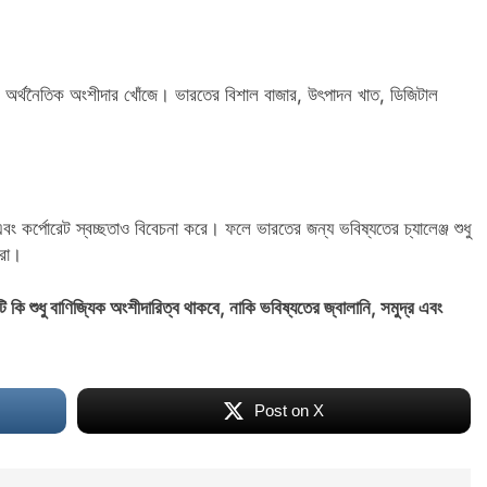
িশীল অর্থনৈতিক অংশীদার খোঁজে। ভারতের বিশাল বাজার, উৎপাদন খাত, ডিজিটাল
ewellers ; Khulna
Jahaj
বং কর্পোরেট স্বচ্ছতাও বিবেচনা করে। ফলে ভারতের জন্য ভবিষ্যতের চ্যালেঞ্জ শুধু
করা।
ি কি শুধু বাণিজ্যিক অংশীদারিত্ব থাকবে, নাকি ভবিষ্যতের জ্বালানি, সমুদ্র এবং
Post on X