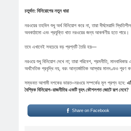
চতুর্থত: বিনিয়োগের নতুন ধারা
নরওয়ের তহবিল শুধু অর্থ বিনিয়োগ করে না, তারা দীর্ঘমেয়াদি স্থিত
অবকাঠামো এবং প্রযুক্তি খাত নরওয়ের জন্য আকর্ষণীয় হতে পারে।
তবে এখানেই সবচেয়ে বড় প্রশ্নটি তৈরি হয়—
New Al-Amin J
নরওয়ে শুধু বিনিয়োগ দেখে না; তারা পরিবেশ, শ্রমনীতি, মানবাধিকার এ
অর্থনৈতিক প্রবৃদ্ধি নয়, বরং আন্তর্জাতিক আস্থার মানদণ্ডও পূরণ 
সম্ভবত আগামী দশকের ভারত–নরওয়ে সম্পর্কের মূল প্রশ্ন হবে:
এট
বৈশ্বিক বিনিয়োগ–রাজনীতির একটি বৃহৎ কৌশলগত জোটে রূপ নেবে?
Share on Facebook