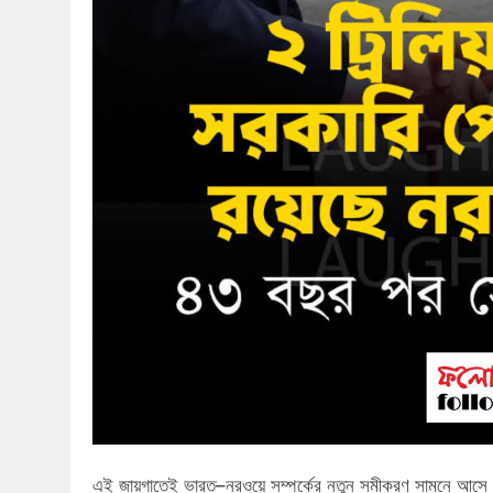
পাপ ও পুনর্জন্ম
La
এই জায়গাতেই ভারত–নরওয়ে সম্পর্কের নতুন সমীকরণ সামনে আসে