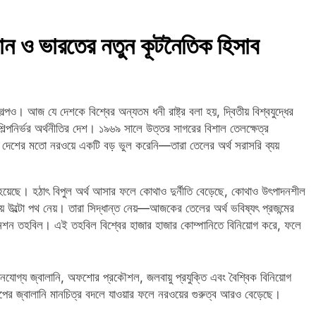
ান ও ভারতের নতুন কূটনৈতিক হিসাব
গল্পও। আজ যে দেশকে বিশ্বের অন্যতম ধনী রাষ্ট্র বলা হয়, দ্বিতীয় বিশ্বযুদ্ধের
্পনির্ভর অর্থনীতির দেশ। ১৯৬৯ সালে উত্তর সাগরের বিশাল তেলক্ষেত্র
বহু দেশের মতো নরওয়ে একটি বড় ভুল করেনি—তারা তেলের অর্থ সরাসরি ব্যয়
 হয়েছে। হঠাৎ বিপুল অর্থ আসার ফলে কোথাও দুর্নীতি বেড়েছে, কোথাও উৎপাদনশীল
 উল্টো পথ নেয়। তারা সিদ্ধান্ত নেয়—আজকের তেলের অর্থ ভবিষ্যৎ প্রজন্মের
পেনশন তহবিল। এই তহবিল বিশ্বের হাজার হাজার কোম্পানিতে বিনিয়োগ করে, ফলে
য়নযোগ্য জ্বালানি, অফশোর প্রকৌশল, জলবায়ু প্রযুক্তি এবং বৈশ্বিক বিনিয়োগ
পের জ্বালানি মানচিত্র বদলে যাওয়ার ফলে নরওয়ের গুরুত্ব আরও বেড়েছে।