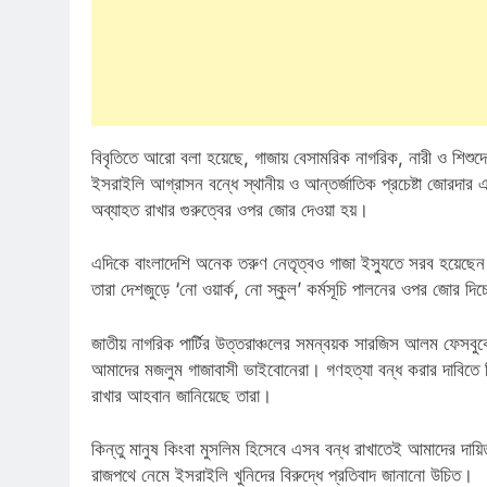
বিবৃতিতে আরো বলা হয়েছে, গাজায় বেসামরিক নাগরিক, নারী ও শিশুদ
ইসরাইলি আগ্রাসন বন্ধে স্থানীয় ও আন্তর্জাতিক প্রচেষ্টা জোরদার
অব্যাহত রাখার গুরুত্বের ওপর জোর দেওয়া হয়।
এদিকে বাংলাদেশি অনেক তরুণ নেতৃত্বও গাজা ইস্যুতে সরব হয়েছে
তারা দেশজুড়ে ‘নো ওয়ার্ক, নো স্কুল’ কর্মসূচি পালনের ওপর জোর দিচ
জাতীয় নাগরিক পার্টির উত্তরাঞ্চলের সমন্বয়ক সারজিস আলম ফেসবু
পাপ ও পুনর্জন্ম
আমাদের মজলুম গাজাবাসী ভাইবোনেরা। গণহত্যা বন্ধ করার দাবিতে
রাখার আহবান জানিয়েছে তারা।
কিন্তু মানুষ কিংবা মুসলিম হিসেবে এসব বন্ধ রাখাতেই আমাদের দায়ি
রাজপথে নেমে ইসরাইলি খুনিদের বিরুদ্ধে প্রতিবাদ জানানো উচিত।