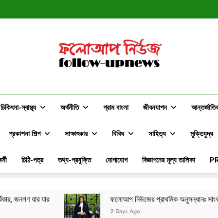
স্বপ্ন ন
ফলোআপ নিউজের প্রাথমিক অনুসন্ধানঃ সাংবাদি
স্বপ্ন ন
ফলোআপ নিউজের প্রাথমিক অনুসন্ধানঃ সাংবাদি
ফলোআপ নিউজ
Follow-Upnews.com
চিকিৎসা-স্বাস্থ্য
অর্থনীতি
গ্রাম বাংলা
জীবনযাপন
আন্তর্জাতি
প্রকাশনা শিল্প
সাক্ষাৎকার
বিবিধ
সাহিত্য
মুক্তিযুদ্ধ
র্মী
চিঠি-পত্র
তথ্য-প্রযুক্তি
যোগাযোগ
বিজ্ঞাপনের মূল্য তালিকা
P
ফলোআপ নিউজের প্রাথমিক অনুসন্ধানঃ সাংবাদিকদের সমালোচনার মাঝেও দক্ষিণ ব
2 Days Ago