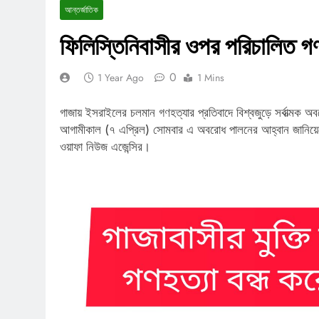
আন্তর্জাতিক
ফিলিস্তিনিবাসীর ওপর পরিচালিত গণ
0
1 Year Ago
1 Mins
গাজায় ইসরাইলের চলমান গণহত্যার প্রতিবাদে বিশ্বজুড়ে সর্বাত্মক অ
আগামীকাল (৭ এপ্রিল) সোমবার এ অবরোধ পালনের আহ্বান জানিয়েছ
ওয়াফা নিউজ এজেন্সির।