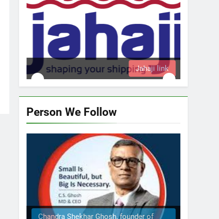
a
Jahaji link
Person We Follow
Chandra Shekhar Ghosh, founder of