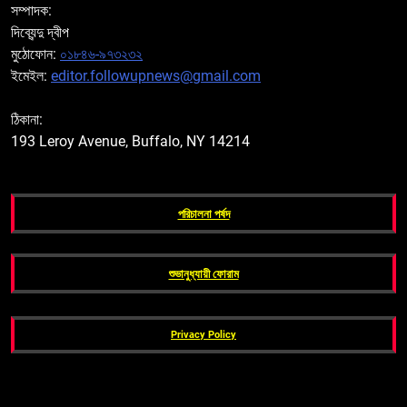
সম্পাদক:
দিব্যেন্দু দ্বীপ
মুঠোফোন:
০১৮৪৬-৯৭৩২৩২
ইমেইল:
editor.followupnews@gmail.com
ঠিকানা:
193 Leroy Avenue, Buffalo, NY 14214
পরিচালনা পর্ষদ
শুভানুধ্যায়ী ফোরাম
Privacy Policy