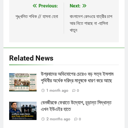
Previous:
Next:
Post
navigation
শৃঙ্খলিত পথিক // হাসনা হেনা
বাংলাদেশ রেলওয়ে যাত্রীর চাপ
আর নিতে পারছে না -হাসিনা
খাতুন
Related News
উগ্রবাদের অভিযোগের চেয়েও বড় সত্য ইসলাম
পৃথিবীর অর্ধেক দরিদ্র মানুষকে ধারণ করে আছে
1 month ago
0
বেনজীরকে ফেরাতে উদ্যোগ, চূড়ান্ত সিদ্ধান্ত
এখন ইউএইর হাতে
2 months ago
0