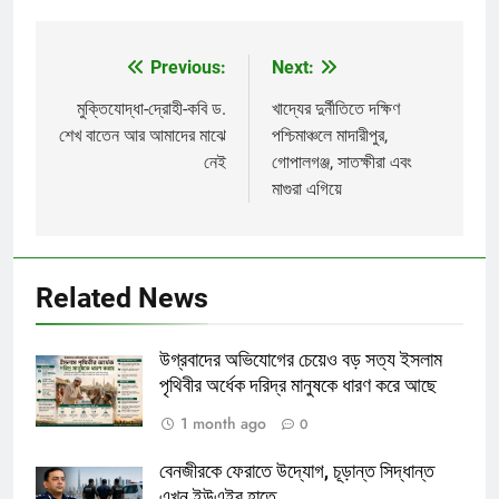
Previous:
Next:
Post
navigation
মুক্তিযোদ্ধা-দ্রোহী-কবি ড.
খাদ্যের দুর্নীতিতে দক্ষিণ
শেখ বাতেন আর আমাদের মাঝে
পশ্চিমাঞ্চলে মাদারীপুর,
নেই
গোপালগঞ্জ, সাতক্ষীরা এবং
মাগুরা এগিয়ে
Related News
উগ্রবাদের অভিযোগের চেয়েও বড় সত্য ইসলাম
পৃথিবীর অর্ধেক দরিদ্র মানুষকে ধারণ করে আছে
1 month ago
0
বেনজীরকে ফেরাতে উদ্যোগ, চূড়ান্ত সিদ্ধান্ত
এখন ইউএইর হাতে