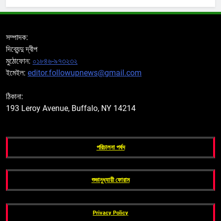
সম্পাদক:
দিব্যেন্দু দ্বীপ
মুঠোফোন:
০১৮৪৬-৯৭৩২৩২
ইমেইল:
editor.followupnews@gmail.com
ঠিকানা:
193 Leroy Avenue, Buffalo, NY 14214
পরিচালনা পর্ষদ
শুভানুধ্যায়ী ফোরাম
Privacy Policy