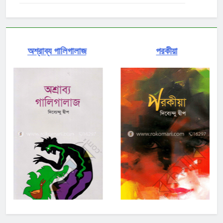
শ্রাব্য গালিগালাজ
পরকীয়া