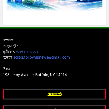
সম্পাদক:
দিব্যেন্দু দ্বীপ
মুঠোফোন:
০১৮৪৬-৯৭৩২৩২
ইমেইল:
editor.followupnews@gmail.com
ঠিকানা:
193 Leroy Avenue, Buffalo, NY 14214
পরিচালনা পর্ষদ