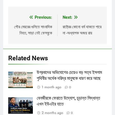
Previous:
Next:
Post
navigation
পৌর মেয়রের গুলিতে সাংবাদিক
রাষ্ট্রের কোনো ধর্ম থাকতে পারে
নিহত, সাড়া নেই ফেসবুকে
না -অধ্যাপক অজয় রায়
Related News
উগ্রবাদের অভিযোগের চেয়েও বড় সত্য ইসলাম
পৃথিবীর অর্ধেক দরিদ্র মানুষকে ধারণ করে আছে
1 month ago
0
বেনজীরকে ফেরাতে উদ্যোগ, চূড়ান্ত সিদ্ধান্ত
এখন ইউএইর হাতে
2 months ago
0