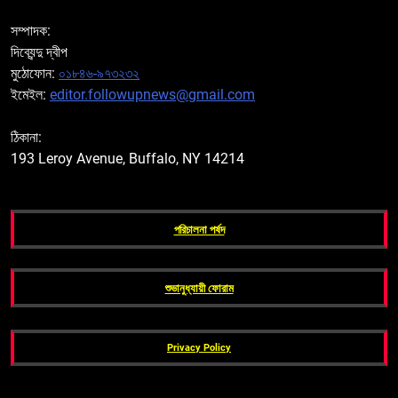
সম্পাদক:
দিব্যেন্দু দ্বীপ
মুঠোফোন:
০১৮৪৬-৯৭৩২৩২
ইমেইল:
editor.followupnews@gmail.com
ঠিকানা:
193 Leroy Avenue, Buffalo, NY 14214
পরিচালনা পর্ষদ
শুভানুধ্যায়ী ফোরাম
Privacy Policy