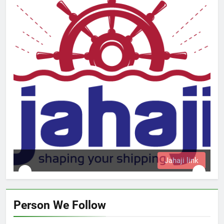
k
Person We Follow