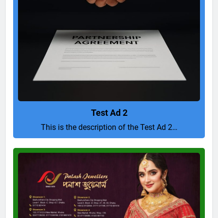
Test Ad 2
This is the description of the Test Ad 2…
Pure
and
Perfect