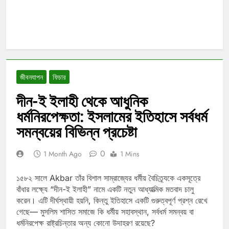
জীবনযাপন
ফিচার
দীন-ই ইলাহী থেকে আধুনিক
ধর্মনিরপেক্ষতা: ইসলামের ইতিহাসে সর্বধর্ম
সমন্বয়ের বিভিন্ন প্রচেষ্টা
0
1 Month Ago
1 Mins
১৫৮২ সালে
Akbar
তাঁর বিশাল সাম্রাজ্যের ধর্মীয় বৈচিত্র্যকে একসূত্রে
বাঁধার লক্ষ্যে “দীন-ই ইলাহী” নামে একটি নতুন আধ্যাত্মিক মতবাদ চালু
করেন। এটি দীর্ঘস্থায়ী হয়নি, কিন্তু ইতিহাসে একটি গুরুত্বপূর্ণ প্রশ্ন রেখে
গেছে— মুসলিম শাসিত সমাজে কি ধর্মীয় সহাবস্থান, সর্বধর্ম সমন্বয় বা
ধর্মনিরপেক্ষ রাষ্ট্রচিন্তার অন্য কোনো উদাহরণ রয়েছে?