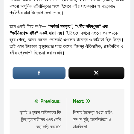
কখনো আধুনিক রাষ্ট্রচিন্তার অংশ হিসেবে ধর্মীয় সহাবস্থান ও বহুত্ববাদ
প্রতিষ্ঠার নানা উদ্যোগ দেখা গেছে।
তবে একটি বিষয় স্পষ্ট—
“সর্বধর্ম সমন্বয়”, “ধর্মীয় সহিষ্ণুতা” এবং
“ধর্মনিরপেক্ষ রাষ্ট্র” একই ধারণা নয়।
ইতিহাসে কখনো এগুলো পরস্পরকে
ছুঁয়ে গেছে, আবার অনেক ক্ষেত্রেই এগুলোর উদ্দেশ্য ও কাঠামো ছিল ভিন্ন।
তাই এসব উদাহরণ মূল্যায়নের সময় তাদের নিজস্ব ঐতিহাসিক, রাজনৈতিক ও
ধর্মীয় প্রেক্ষাপট বিবেচনা করা জরুরি।
Previous:
Next:
Post
navigation
ভ্যাট ও ট্যাক্স অফিসাররা কি
শিক্ষার উদ্দেশ্য হওয়া উচিৎ
হিন্দু ব্যবসায়ীদের ওপর বেশি
সম্পদ সৃষ্টি, আত্মনির্ভরতা ও
কড়াকড়ি করছে?
মানবিকতা