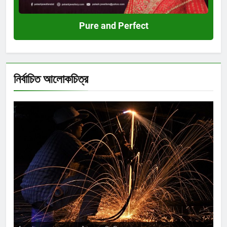
Pure and Perfect
নির্বাচিত আলোকচিত্র
Shahida Sultana
দিব্যেন্দু দ্বীপ