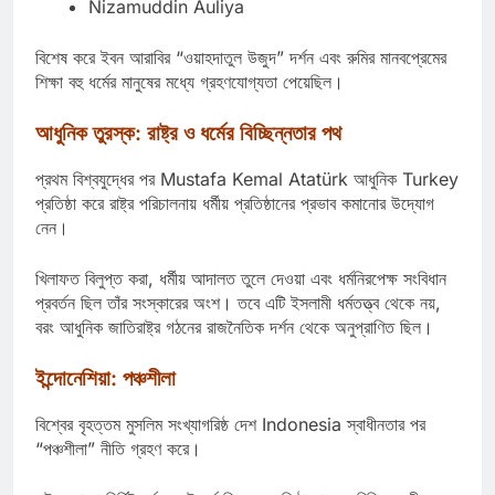
Nizamuddin Auliya
বিশেষ করে ইবন আরাবির “ওয়াহদাতুল উজুদ” দর্শন এবং রুমির মানবপ্রেমের
শিক্ষা বহু ধর্মের মানুষের মধ্যে গ্রহণযোগ্যতা পেয়েছিল।
আধুনিক তুরস্ক: রাষ্ট্র ও ধর্মের বিচ্ছিন্নতার পথ
প্রথম বিশ্বযুদ্ধের পর
Mustafa Kemal Atatürk
আধুনিক
Turkey
প্রতিষ্ঠা করে রাষ্ট্র পরিচালনায় ধর্মীয় প্রতিষ্ঠানের প্রভাব কমানোর উদ্যোগ
নেন।
খিলাফত বিলুপ্ত করা, ধর্মীয় আদালত তুলে দেওয়া এবং ধর্মনিরপেক্ষ সংবিধান
প্রবর্তন ছিল তাঁর সংস্কারের অংশ। তবে এটি ইসলামী ধর্মতত্ত্ব থেকে নয়,
বরং আধুনিক জাতিরাষ্ট্র গঠনের রাজনৈতিক দর্শন থেকে অনুপ্রাণিত ছিল।
ইন্দোনেশিয়া: পঞ্চশীলা
বিশ্বের বৃহত্তম মুসলিম সংখ্যাগরিষ্ঠ দেশ
Indonesia
স্বাধীনতার পর
“পঞ্চশীলা” নীতি গ্রহণ করে।