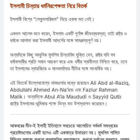
ইসলামী চিন্তায় ধর্মনিরপেক্ষতা নিয়ে বিতর্ক
ইসলামী বিশ্বে “সেক্যুলারিজম” নিয়ে একক মত নেই।
একদল আলেম মনে করেন, ইসলাম একটি পূর্ণাঙ্গ জীবনব্যবস্থা; তাই রাষ্ট্র ও
ধর্মকে আলাদা করা ইসলামী আদর্শের সঙ্গে সামঞ্জস্যপূর্ণ নয়।
অন্যদিকে কিছু আধুনিক মুসলিম চিন্তাবিদ যুক্তি দেন, রাষ্ট্র যদি সব
ধর্মাবলম্বীর প্রতি সমান আচরণ করে এবং ধর্মীয় স্বাধীনতা নিশ্চিত করে, তবে
তা ইসলামের ন্যায়বিচার ও মানবমর্যাদার নীতির সঙ্গে সাংঘর্ষিক নয়।
এই বিতর্কে উল্লেখযোগ্য নামগুলোর মধ্যে রয়েছেন
Ali Abd al-Raziq
,
Abdullahi Ahmed An-Na’im
এবং
Fazlur Rahman
Malik
। অন্যদিকে
Abul A’la Maududi
ও
Sayyid Qutb
রাষ্ট্রে ইসলামের ভূমিকার পক্ষে ভিন্ন মত উপস্থাপন করেছেন।
আকবরের দীন-ই ইলাহী ইতিহাসে সবচেয়ে আলোচিত সর্বধর্ম সমন্বয়ের
প্রচেষ্টাগুলোর একটি হলেও এটি একমাত্র উদাহরণ নয়। মুসলিম শাসিত
বিভিন্ন সমাজে কখনো প্রশাসনিক প্রয়োজনে, কখনো দর্শনের প্রভাবে, আবার