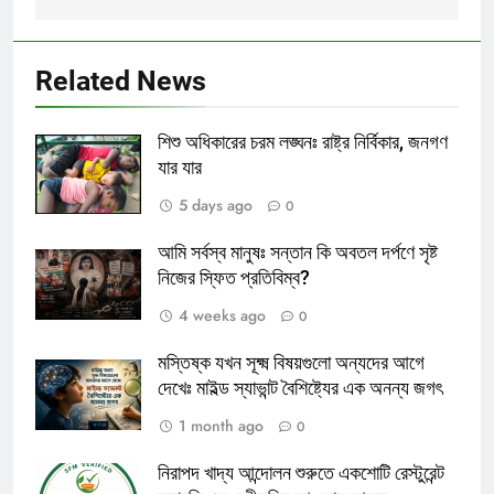
Related News
শিশু অধিকারের চরম লঙ্ঘনঃ রাষ্ট্র নির্বিকার, জনগণ
যার যার
5 days ago
0
আমি সর্বস্ব মানুষঃ সন্তান কি অবতল দর্পণে সৃষ্ট
নিজের স্ফিত প্রতিবিম্ব?
4 weeks ago
0
মস্তিষ্ক যখন সূক্ষ্ম বিষয়গুলো অন্যদের আগে
দেখেঃ মাইল্ড স্যাভান্ট বৈশিষ্ট্যের এক অনন্য জগৎ
1 month ago
0
নিরাপদ খাদ্য আন্দোলন শুরুতে একশোটি রেস্টুরেন্ট