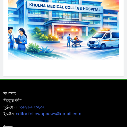
সম্পাদক:
দিব্যেন্দু দ্বীপ
মুঠোফোন:
০১৮৪৬-৯৭৩২৩২
ইমেইল:
editor.followupnews@gmail.com