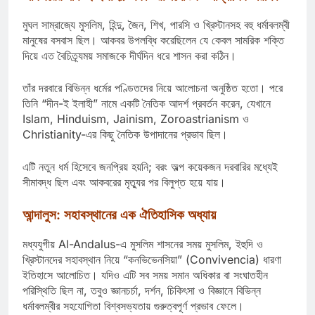
মুঘল সাম্রাজ্যে মুসলিম, হিন্দু, জৈন, শিখ, পারসি ও খ্রিস্টানসহ বহু ধর্মাবলম্বী
মানুষের বসবাস ছিল। আকবর উপলব্ধি করেছিলেন যে কেবল সামরিক শক্তি
দিয়ে এত বৈচিত্র্যময় সমাজকে দীর্ঘদিন ধরে শাসন করা কঠিন।
তাঁর দরবারে বিভিন্ন ধর্মের পণ্ডিতদের নিয়ে আলোচনা অনুষ্ঠিত হতো। পরে
তিনি “দীন-ই ইলাহী” নামে একটি নৈতিক আদর্শ প্রবর্তন করেন, যেখানে
Islam
,
Hinduism
,
Jainism
,
Zoroastrianism
ও
Christianity
-এর কিছু নৈতিক উপাদানের প্রভাব ছিল।
এটি নতুন ধর্ম হিসেবে জনপ্রিয় হয়নি; বরং অল্প কয়েকজন দরবারির মধ্যেই
সীমাবদ্ধ ছিল এবং আকবরের মৃত্যুর পর বিলুপ্ত হয়ে যায়।
আন্দালুস: সহাবস্থানের এক ঐতিহাসিক অধ্যায়
মধ্যযুগীয়
Al-Andalus
-এ মুসলিম শাসনের সময় মুসলিম, ইহুদি ও
খ্রিস্টানদের সহাবস্থান নিয়ে “কনভিভেনসিয়া” (Convivencia) ধারণা
ইতিহাসে আলোচিত। যদিও এটি সব সময় সমান অধিকার বা সংঘাতহীন
পরিস্থিতি ছিল না, তবুও জ্ঞানচর্চা, দর্শন, চিকিৎসা ও বিজ্ঞানে বিভিন্ন
ধর্মাবলম্বীর সহযোগিতা বিশ্বসভ্যতায় গুরুত্বপূর্ণ প্রভাব ফেলে।