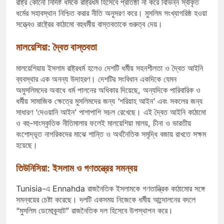
রাষ্ট্র কোনো নির্দিষ্ট ধর্মকে রাষ্ট্রধর্ম হিসেবে প্রতিষ্ঠা না করে বিভিন্ন স্বীকৃত
ধর্মের সহাবস্থান নিশ্চিত করার নীতি অনুসরণ করে। মুসলিম সংখ্যাগরিষ্ঠ হওয়া
সত্ত্বেও রাষ্ট্রের কাঠামো বহুধর্মীয় বাস্তবতাকে গুরুত্ব দেয়।
মালয়েশিয়া: দ্বৈত বাস্তবতা
মালয়েশিয়ায় ইসলাম রাষ্ট্রধর্ম হলেও দেশটি ধর্মীয় সহনশীলতা ও দ্বৈত আইনি
ব্যবস্থার এক অনন্য উদাহরণ। দেশটির সংবিধান একদিকে যেমন
অমুসলিমদের অবাধে ধর্ম পালনের অধিকার দিয়েছে, অন্যদিকে পারিবারিক ও
ধর্মীয় সামাজিক ক্ষেত্রে মুসলিমদের জন্য ‘শরিয়াহ আইন’ এবং সকলের জন্য
সাধারণ ‘দেওয়ানি আইন’ পাশাপাশি সচল রেখেছে। এই দ্বৈত আইনি কাঠামো
ও বহু-সাংস্কৃতিক নীতিমালার ফলেই মালয়েশিয়া মালয়, চীনা ও ভারতীয়
বংশোদ্ভূত নাগরিকদের মাঝে শান্তি ও অর্থনৈতিক সমৃদ্ধি বজায় রাখতে সক্ষম
হয়েছে।
তিউনিসিয়া: ইসলাম ও গণতন্ত্রের সমন্বয়
Tunisia
-এ
Ennahda
রাজনৈতিক ইসলামকে গণতান্ত্রিক কাঠামোর সঙ্গে
সমন্বয়ের চেষ্টা করেছে। দলটি একসময় নিজেকে ধর্মীয় আন্দোলনের বদলে
“মুসলিম ডেমোক্র্যাট” রাজনৈতিক দল হিসেবে উপস্থাপন করে।