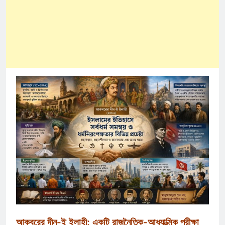
আকবরের দীন-ই ইলাহী: একটি রাজনৈতিক-আধ্যাত্মিক পরীক্ষা