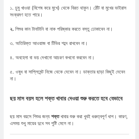
১. চুমু খাওয়া (বিশেষ করে মুখে)
থেকে বিরত থাকুন। ঠোঁট বা মুখের ভাইরাস
সংক্রমণ হতে পারে।
২.
শিশুর কান টানাটানি বা নাক পরিষ্কার করতে বস্তু ঢোকাবেন না।
৩. অতিরিক্ত আওয়াজ বা টিভির শব্দে রাখবেন না।
৪. অবহেলা বা ভয় দেখানো আচরণ কখনো করবেন না।
৫. ওষুধ বা সাপ্লিমেন্ট নিজে থেকে দেবেন না। ডাক্তার ছাড়া কিছুই দেবেন
না।
ছয় মাস বয়স হলে শক্ত খাবার দেওয়া শুরু করতে হবে যেভাবে
ছয় মাস বয়সে শিশুর জন্য
শক্ত
খাবার শুরু করা খুবই গুরুত্বপূর্ণ ধাপ। কারণ,
এসময় শুধু মায়ের দুধে সব পুষ্টি মেলে না।