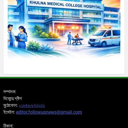
সম্পাদক:
দিব্যেন্দু দ্বীপ
মুঠোফোন:
০১৮৪৬-৯৭৩২৩২
ইমেইল:
editor.followupnews@gmail.com
ঠিকানা: