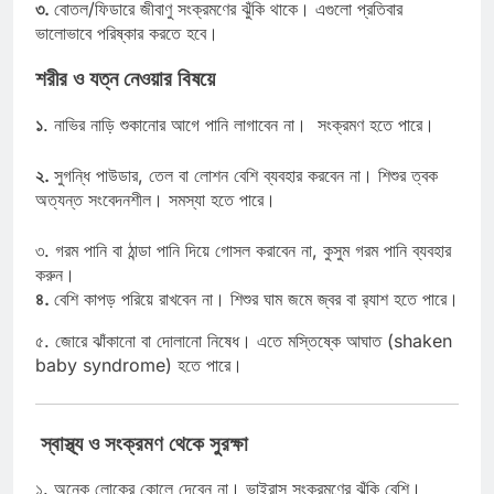
৩.
বোতল/ফিডারে জীবাণু সংক্রমণের ঝুঁকি থাকে। এগুলো প্রতিবার
ভালোভাবে পরিষ্কার করতে হবে।
শরীর ও যত্ন নেওয়ার বিষয়ে
১
. নাভির নাড়ি শুকানোর আগে পানি লাগাবেন না।
সংক্রমণ হতে পারে।
২.
সুগন্ধি পাউডার, তেল বা লোশন বেশি ব্যবহার করবেন না। শিশুর ত্বক
অত্যন্ত সংবেদনশীল। সমস্যা হতে পারে।
৩. গরম পানি বা ঠান্ডা পানি দিয়ে গোসল করাবেন না, কুসুম গরম পানি ব্যবহার
করুন।
৪.
বেশি কাপড় পরিয়ে রাখবেন না। শিশুর ঘাম জমে জ্বর বা র‍্যাশ হতে পারে।
৫. জোরে ঝাঁকানো বা দোলানো নিষেধ। এতে মস্তিষ্কে আঘাত (shaken
baby syndrome) হতে পারে।
স্বাস্থ্য ও সংক্রমণ থেকে সুরক্ষা
১. অনেক লোকের কোলে দেবেন না।
ভাইরাস সংক্রমণের ঝুঁকি বেশি।