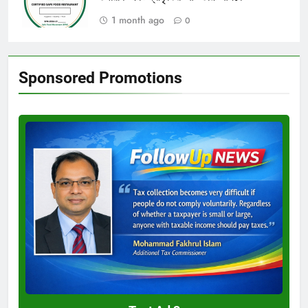
1 month ago
0
Sponsored Promotions
Test
Ad
3