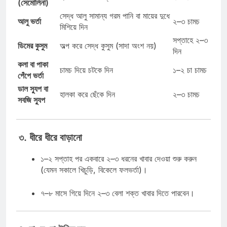
(সেমোলিনা)
সেদ্ধ আলু সামান্য গরম পানি বা মায়ের দুধে
আলু ভর্তা
২–৩ চামচ
মিশিয়ে দিন
সপ্তাহে ২–৩
ডিমের কুসুম
অল্প করে সেদ্ধ কুসুম (সাদা অংশ নয়)
দিন
কলা বা পাকা
চামচ দিয়ে চটকে দিন
১–২ চা চামচ
পেঁপে ভর্তা
ডাল স্যুপ বা
হালকা করে ছেঁকে দিন
২–৩ চামচ
সবজি স্যুপ
৩. ধীরে ধীরে বাড়ানো
১–২ সপ্তাহ পর একবারে ২–৩ ধরনের খাবার দেওয়া শুরু করুন
(যেমন সকালে খিচুড়ি, বিকেলে ফলভর্তা)।
৭–৮ মাসে গিয়ে দিনে ২–৩ বেলা শক্ত খাবার দিতে পারবেন।