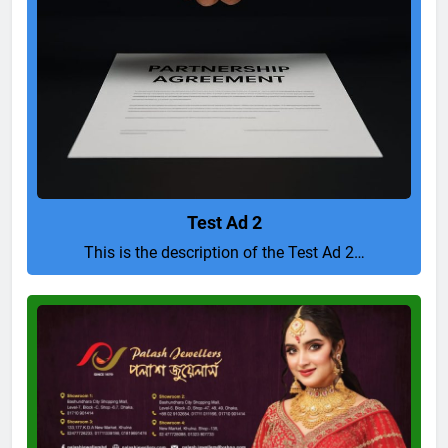
Test Ad 2
This is the description of the Test Ad 2…
Pure
and
Perfect