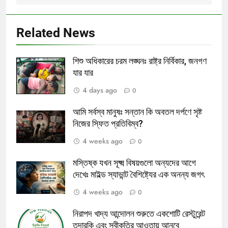
Related News
শিশু অধিকারের চরম লঙ্ঘনঃ রাষ্ট্র নির্বিকার, জনগণ
যার যার
4 days ago
0
আমি সর্বস্ব মানুষঃ সন্তান কি অবতল দর্পণে সৃষ্ট
নিজের স্ফিত প্রতিবিম্ব?
4 weeks ago
0
মস্তিষ্ক যখন সূক্ষ্ম বিষয়গুলো অন্যদের আগে
দেখেঃ মাইল্ড স্যাভান্ট বৈশিষ্ট্যের এক অনন্য জগৎ
4 weeks ago
0
নিরাপদ খাদ্য আন্দোলন শুরুতে একশোটি রেস্টুরেন্ট
তদারকি এবং স্বীকৃতির আওতায় আনবে