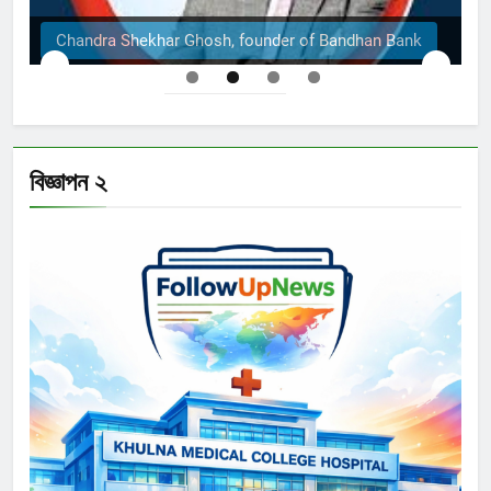
of Bandhan Bank
The Structural Engineers Ltd | Dha
বিজ্ঞাপন ২