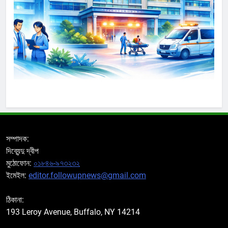
সম্পাদক:
দিব্যেন্দু দ্বীপ
মুঠোফোন:
০১৮৪৬-৯৭৩২৩২
ইমেইল:
editor.followupnews@gmail.com
ঠিকানা:
193 Leroy Avenue, Buffalo, NY 14214