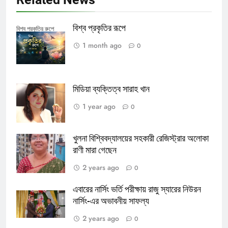
বিশ্ব প্রকৃতির রূপে
বিশ্ব প্রকৃতির রুপে
1 month ago
0
মিডিয়া ব্যক্তিত্ব সারাহ খান
1 year ago
0
খুলনা বিশ্বিবদ্যালয়ের সহকারী রেজিস্ট্রার অলোকা
রাণী মারা গেছেন
2 years ago
0
এবারের নার্সিং ভর্তি পরীক্ষায় রাজু স্যারের নিউরন
নার্সিং-এর অভাবনীয় সাফল্য
2 years ago
0