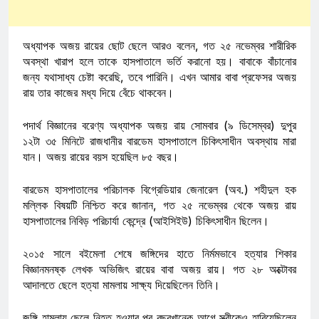
অধ্যাপক অজয় রায়ের ছোট ছেলে আরও বলেন, গত ২৫ নভেম্বর শারীরিক
অবস্থা খারাপ হলে তাকে হাসপাতালে ভর্তি করানো হয়। বাবাকে বাঁচানোর
জন্য যথাসাধ্য চেষ্টা করেছি, তবে পারিনি। এখন আমার বাবা প্রফেসর অজয়
রায় তার কাজের মধ্য দিয়ে বেঁচে থাকবেন।
পদার্থ বিজ্ঞানের বরেণ্য অধ্যাপক অজয় রায় সোমবার (৯ ডিসেম্বর) দুপুর
১২টা ৩৫ মিনিটে রাজধানীর বারডেম হাসপাতালে চিকিৎসাধীন অবস্থায় মারা
যান। অজয় রায়ের বয়স হয়েছিল ৮৫ বছর।
বারডেম হাসপাতালের পরিচালক বিগ্রেডিয়ার জেনারেল (অব.) শহীদুল হক
মল্লিক বিষয়টি নিশ্চিত করে জানান, গত ২৫ নভেম্বর থেকে অজয় রায়
হাসপাতালের নিবিড় পরিচার্যা কেন্দ্রে (আইসিইউ) চিকিৎসাধীন ছিলেন।
২০১৫ সালে বইমেলা শেষে জঙ্গিদের হাতে নির্মমভাবে হত্যার শিকার
বিজ্ঞানমনষ্ক লেখক অভিজিৎ রায়ের বাবা অজয় রায়। গত ২৮ অক্টোবর
আদালতে ছেলে হত্যা মামলায় সাক্ষ্য দিয়েছিলেন তিনি।
জঙ্গি হামলায় ছেলে নিহত হওয়ার পর বছরখানেক আগে স্ত্রীকেও হারিয়েছিলেন