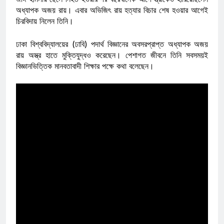
অধ্যাপক অজয় রায়। এবার অভিজিৎ রায় হত্যার বিচার শেষ হওয়ার আগেই
চিরবিদায় নিলেন তিনি।
ঢাকা বিশ্ববিদ্যালয়ের (ঢাবি) পদার্থ বিজ্ঞানের অবসরপ্রাপ্ত অধ্যাপক অজয়
রায় অস্ত্র হাতে মুক্তিযুদ্ধও করেছেন। পেশাগত জীবনে তিনি সবসময়ই
বিজ্ঞানভিত্তিক মানবতাবাদী শিক্ষার পক্ষে কথা বলেছেন।