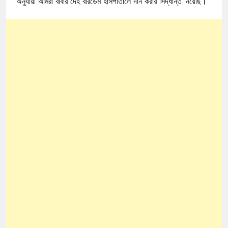
অনুযায়ী আমরা বাবার দেহ বারডেম হাসপাতালে দান করার সিদ্ধান্ত নিয়েছি।