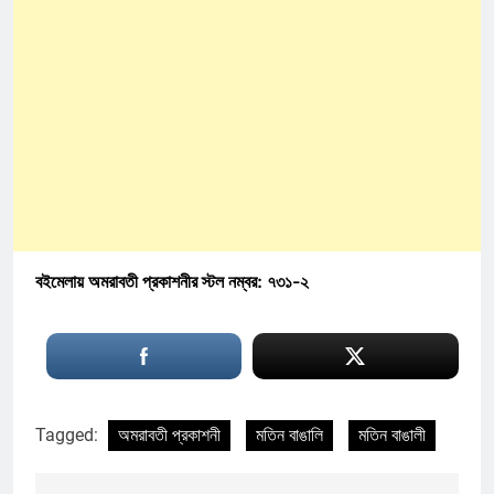
বইমেলায় অমরাবতী প্রকাশনীর স্টল নম্বর: ৭৩১-২
Tagged:
অমরাবতী প্রকাশনী
মতিন বাঙালি
মতিন বাঙালী