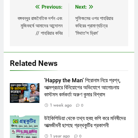
Previous:
Next:
Post
navigation
বঙ্গবন্ধুর রাজনৈতিক দর্শন এবং
সুফিজমের ওপর শাহরিয়ার
মুজিববর্ষে আমাদের আন্দোলন
কবিরের প্রামাণ্যচিত্র
// শাহরিয়ার কবির
‘মিথাত’স ড্রিম’
Related News
‘Happy the Man’ শিরোনাম নিয়ে প্রশ্ন,
আত্মপ্রচারে বিনিয়োগের অভিযোগে আলোচনায়
কাস্টমস কর্মকর্তা অরুণ কুমার বিশ্বাস
1 week ago
0
উইকিপিডিয়া থেকে তথ্য হুবহু কপি করে মনিষীদের
আত্মজীবনী ছাপছে গ্রন্থকুটির প্রকাশনী
1 year ago
0