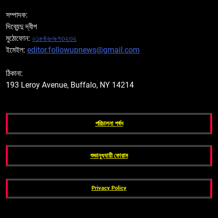
সম্পাদক:
দিব্যেন্দু দ্বীপ
মুঠোফোন:
০১৮৪৬-৯৭৩২৩২
ইমেইল:
editor.followupnews@gmail.com
ঠিকানা:
193 Leroy Avenue, Buffalo, NY 14214
পরিচালনা পর্ষদ
শুভানুধ্যায়ী ফোরাম
Privacy Policy