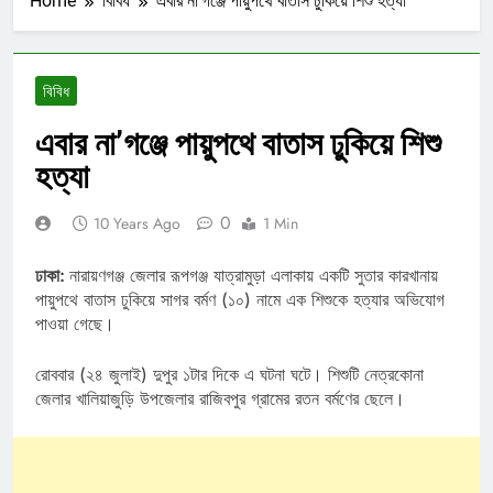
Home
বিবিধ
এবার না’গঞ্জে পায়ুপথে বাতাস ঢুকিয়ে শিশু হত্যা
বিবিধ
এবার না’গঞ্জে পায়ুপথে বাতাস ঢুকিয়ে শিশু
হত্যা
0
10 Years Ago
1 Min
ঢাকা:
নারায়ণগঞ্জ জেলার রূপগঞ্জ যাত্রামুড়া এলাকায় একটি সুতার কারখানায়
পায়ুপথে বাতাস ঢুকিয়ে সাগর বর্মণ (১০) নামে এক শিশুকে হত্যার অভিযোগ
পাওয়া গেছে।
রোববার (২৪ জুলাই) দুপুর ১টার দিকে এ ঘটনা ঘটে। শিশুটি নেত্রকোনা
জেলার খালিয়াজুড়ি উপজেলার রাজিবপুর গ্রামের রতন বর্মণের ছেলে।