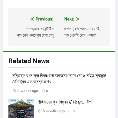
Previous:
Next:
Post
navigation
দাগনভূঞায় মার্কেন্টাইল
ছাগল মুরগি খেলে দোষ নেই ,
ব্যাংকের এক্সপ্রেস সেবা চালু
গরু খেলেই দোষ –মমতা
Related News
মস্তিষ্ক যখন সূক্ষ্ম বিষয়গুলো অন্যদের আগে দেখেঃ মাইল্ড স্যাভান্ট
বৈশিষ্ট্যের এক অনন্য জগৎ
4 weeks ago
0
পুঁজিবাদের কৃষ্ণগহ্বর // দিব্যেন্দু দ্বীপ
5 months ago
0