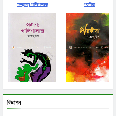
অশ্রাব্য গালিগালাজ
পরকীয়া
বিজ্ঞাপন