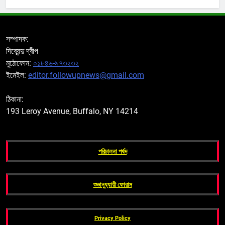
সম্পাদক:
দিব্যেন্দু দ্বীপ
মুঠোফোন:
০১৮৪৬-৯৭৩২৩২
ইমেইল:
editor.followupnews@gmail.com
ঠিকানা:
193 Leroy Avenue, Buffalo, NY 14214
পরিচালনা পর্ষদ
শুভানুধ্যায়ী ফোরাম
Privacy Policy