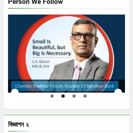
Person We Follow
handra Shekhar Ghosh, founder of Bandhan Bank
Th
বিজ্ঞাপন ২