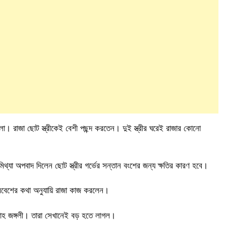
লো। রাজা ছোট স্ত্রীকেই বেশী পছন্দ করতেন। দুই স্ত্রীর ঘরেই রাজার কোনো
িথ্যা অপবাদ দিলেন ছোট স্ত্রীর গর্ভের সন্তান বংশের জন্য ক্ষতির কারণ হব
ে।
দরবেশের কথা অনুযায়ি রাজা কাজ করলেন।
 শাহ জঙ্গলী। তারা সেখানেই বড় হতে লাগল।