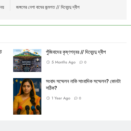
 নয়
জঙ্গলের নেশা বাঘের জন্মগত // দিব্যেন্দু দ্বীপ
Lamia
Math Play
অশ্
্ট
পুঁজিবাদের কৃষ্ণগহ্বর // দিব্যেন্দু দ্বীপ
5 Months Ago
0
সংবাদ সম্মেলন নাকি সাংবাদিক সম্মেলন? কোনটা
সংবাদ সম্মেলন।
সঠিক?
প্রতীকী ছবি।
1 Year Ago
0