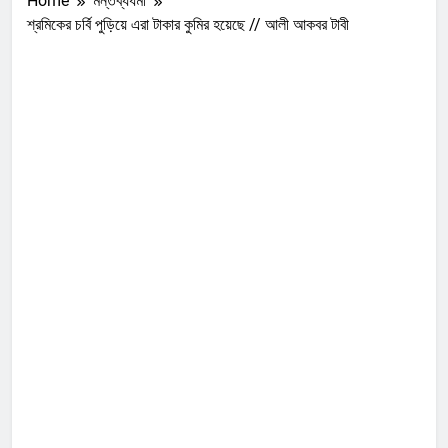
Home
মন্তব্যধর্মী
শ্রমিকের চর্বি পুড়িয়ে এরা টাকার কুমির হয়েছে // আলী আকবর টাবী