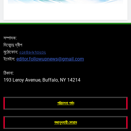
সম্পাদক:
দিব্যেন্দু দ্বীপ
মুঠোফোন:
০১৮৪৬-৯৭৩২৩২
ইমেইল:
editor.followupnews@gmail.com
ঠিকানা:
193 Leroy Avenue, Buffalo, NY 14214
পরিচালনা পর্ষদ
শুভানুধ্যায়ী ফোরাম