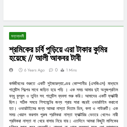
মন্তব্যধর্মী
শ্রমিকের চর্বি পুড়িয়ে এরা টাকার কুমির
হয়েছে // আলী আকবর টাবী
0
6 Years Ago
1 Mins
কর্মজীবনের শুরুতে একটি সুইজারল্যাণ্ডের কোম্পানীর (এসজিএস) মাধ্যমে
গার্মেন্টস শিল্পের সাথে জড়িত হয়ে পড়ি । এক সময় আমার দুই অনুজপ্রতিম
বন্ধু বুলবুল ও তুহিন সহ গার্মেন্টস ব্যবসা শুরু করি। আমাদের একটি ফ্যাক্টরী
ছিল। সঠিক সময়ে শিপমেন্টের জন্য প্রায় সারা বছরই ওভারটাইম করানো
হত। ওভারটাইমের জন্য আমরা নাস্তা দিতাম ডিম, কলা ও পাউরুটি। এক
সময় খেয়াল করলাম পুরুষ শ্রমিকরা নাস্তা ফ্যাক্টরির ভেতরে খেলেও নারী
শ্রমিকরা নাস্তা না খে
য়ে বাসায় নিয়ে যায়। এতদিনে আমরা কিছুটা মালিকের
চরিত্র রপ্ত করে ফেলেছি। নাস্তা না খেয়ে অসুস্থ হলে তো আমাদের