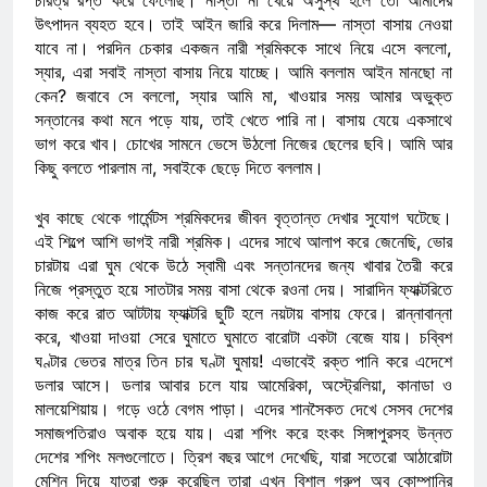
উৎপাদন ব্যহত হবে। তাই আইন জারি করে দিলাম— নাস্তা বাসায় নেওয়া
যাবে না। পরদিন চেকার একজন নারী শ্রমিককে সাথে নিয়ে এসে বললো,
স্যার, এরা সবাই নাস্তা বাসায় নিয়ে যাচ্ছে। আমি বললাম আইন মানছো না
কেন? জবাবে সে বললো, স্যার আমি মা, খাওয়ার সময় আমার অভুক্ত
সন্তানের কথা মনে পড়ে যায়, তাই খেতে পারি না। বাসায় যেয়ে একসাথে
ভাগ করে খাব। চোখের সামনে ভেসে উঠলো নিজের ছেলের ছবি। আমি আর
কিছু বলতে পারলাম না, সবাইকে ছেড়ে দিতে বললাম।
খুব কাছে থেকে গার্মেন্টস শ্রমিকদের জীবন বৃত্তান্ত দেখার সুযোগ ঘটেছে।
এই শিল্পে আশি ভাগই নারী শ্রমিক। এদের সাথে আলাপ করে জেনেছি, ভোর
চারটায় এরা ঘুম থেকে উঠে স্বামী এবং সন্তানদের জন্য খাবার তৈরী করে
নিজে প্রস্তুত হয়ে সাতটার সময় বাসা থেকে রওনা দেয়। সারাদিন ফ্যাক্টরিতে
কাজ করে রাত আটটায় ফ্যাক্টরি ছুটি হলে নয়টায় বাসায় ফেরে। রান্নাবান্না
করে, খাওয়া দাওয়া সেরে ঘুমাতে ঘুমাতে বারোটা একটা বেজে যায়। চব্বিশ
ঘণ্টার ভেতর মাত্র তিন চার ঘণ্টা ঘুমায়! এভাবেই রক্ত পানি করে এদেশে
ডলার আসে। ডলার আবার চলে যায় আমেরিকা, অস্ট্রেলিয়া, কানাডা ও
মালয়েশিয়ায়। গড়ে ওঠে বেগম পাড়া। এদের শানসৈকত দেখে সেসব দেশের
সমাজপতিরাও অবাক হয়ে যায়। এরা শপিং করে হংকং সিঙ্গাপুরসহ উন্নত
দেশের শপিং মলগুলোতে। ত্রিশ বছর আগে দেখেছি, যারা সতেরো আঠারোটা
মেশিন দিয়ে যাত্রা শুরু করেছিল তারা এখন বিশাল গ্রুপ অব কোম্পানির