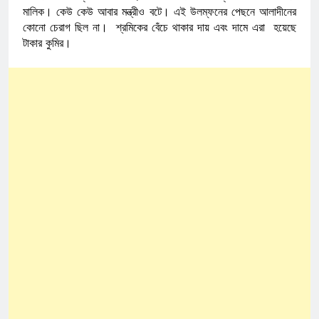
মালিক। কেউ কেউ আবার মন্ত্রীও বটে। এই উলম্ফনের পেছনে আলাদীনের
কোনো চেরাগ ছিল না। শ্রমিকের বেঁচে থাকার দায় এবং দামে এরা হয়েছে
টাকার কুমির।