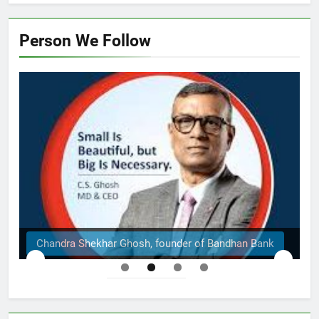
Person We Follow
khar Ghosh, founder of Bandhan Bank
The Structura