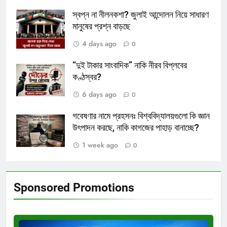
স্বপ্ন না নীলনকশা? জুলাই আন্দোলন নিয়ে সাধারণ
মানুষের প্রশ্ন বাড়ছে
4 days ago
0
“দুই টাকার সাংবাদিক” নাকি নীরব বিপ্লবের
কণ্ঠস্বর?
6 days ago
0
গবেষণার নামে প্রহসনঃ বিশ্ববিদ্যালয়গুলো কি জ্ঞান
উৎপাদন করছে, নাকি কাগজের পাহাড় বানাচ্ছে?
1 week ago
0
Sponsored Promotions
Test