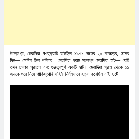
উল্লেখ্য, মেরাদিয়া গণহত্যাটি ঘটেছিল ১৯৭১ সালের ২০ নভেম্বর, ঈদের
দিন— সেদিন ছিল শনিবার। মেরাদিয়া গ্রাম সংলগ্ন মেরাদিয়া হাট— যেটি
তখন ঢাকার পুরাতন এবং গুরুত্বপূর্ণ একটি হাট। মেরাদিয়া গ্রাম থেকে ১১
জনকে ধরে নিয়ে পাকিস্তানি বাহিনী নির্মমভাবে হত্যা করেছিল এই হাটে।