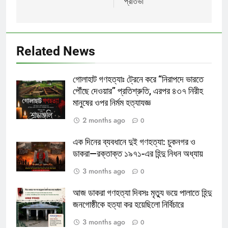
প্রতিভা
Related News
গোলাহাট গণহত্যাঃ ট্রেনে করে “নিরাপদে ভারতে
পৌঁছে দেওয়ার” প্রতিশ্রুতি, এরপর ৪৩৭ নিরীহ
মানুষের ওপর নির্মম হত্যাযজ্ঞ
2 months ago
0
এক দিনের ব্যবধানে দুই গণহত্যা: চুকনগর ও
ডাকরা—রক্তাক্ত ১৯৭১-এর হিন্দু নিধন অধ্যায়
3 months ago
0
আজ ডাকরা গণহত্যা দিবসঃ মৃত্যু ভয়ে পালাতে হিন্দু
জনগোষ্ঠীকে হত্যা কর হয়েছিলো নির্বিচারে
3 months ago
0