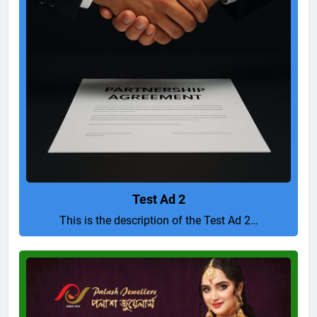
Test Ad 2
This is the description of the Test Ad 2…
Pure
and
Perfect