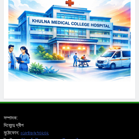
সম্পাদক:
দিব্যেন্দু দ্বীপ
মুঠোফোন:
০১৮৪৬-৯৭৩২৩২