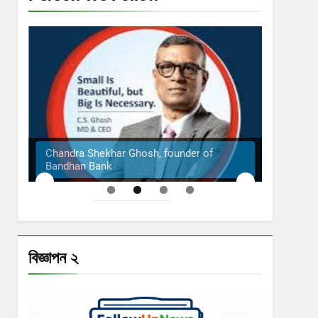
Chandra Shekhar Ghosh, founder of
Bandhan Bank
The S
বিজ্ঞাপন ২