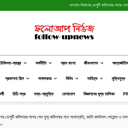
পুরস্কার, স্বীকৃতি ও প্রভাবের রাজনীতি
গুলশান বিভাগের ডেপুটি কমিশনার সাগর সেন 
মায়ের চিকিৎসার জন্য ভারতে যাচ
পরিবারসহ ওমরা হজ প
পুরস্কার, স্বীকৃতি ও প্রভাবের রাজনীতি
গুলশান বিভাগের ডেপুটি কমিশনার সাগর সেন 
মায়ের চিকিৎসার জন্য ভারতে যাচ
পরিবারসহ ওমরা হজ প
ফলোআপ নিউজ
Follow-Upnews.com
চিকিৎসা-স্বাস্থ্য
অর্থনীতি
গ্রাম বাংলা
জীবনযাপন
আন্তর্জাতি
প্রকাশনা শিল্প
সাক্ষাৎকার
বিবিধ
সাহিত্য
মুক্তিযুদ্ধ
র্মী
চিঠি-পত্র
তথ্য-প্রযুক্তি
যোগাযোগ
বিজ্ঞাপনের মূল্য তালিকা
P
সেন যুগ্ম কমিশনার পদে পদোন্নতি, বদলি কাস্টমস গোয়েন্দা ও তদন্ত অধিদপ্তরে