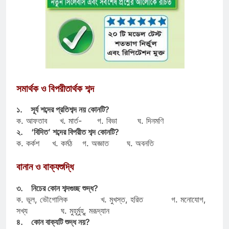
সমার্থক ও বিপরীতার্থক শব্দ
১. সূর্য শব্দের প্রতিশব্দ নয় কোনটি?
ক. আফতাব খ. মার্ত- গ. বিভা ঘ. দিনমণি
২. ‘বিদিত’ শব্দের বিপরীত শব্দ কোনটি?
ক. কর্কশ খ. কর্মঠ গ. অজ্ঞাত ঘ. অবনতি
বানান ও বাক্যশুদ্ধি
৩. নিচের কোন শব্দগুচ্ছ শুদ্ধ?
ক. ভূল, ভৌগোলিক খ. মুখস্ত, হরিত গ. মনোযোগ,
সখ্য ঘ. মুহূর্মুহূ, মরূদ্যান
৪. কোন বাক্যটি শুদ্ধ নয়?