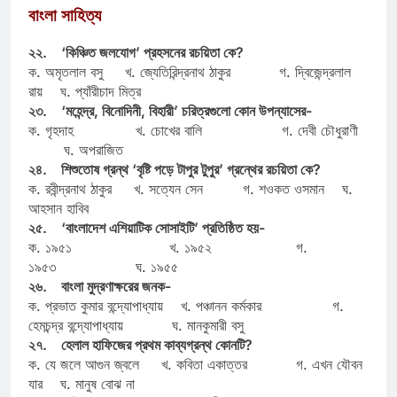
বাংলা সাহিত্য
২২. ‘কিঞ্চিত জলযোগ’ প্রহসনের রচয়িতা কে?
ক. অমৃতলাল বসু খ. জ্যেতিরিন্দ্রনাথ ঠাকুর গ. দ্বিজেন্দ্রলাল
রায় ঘ. প্যাঁরীচাদ মিত্র
২৩. ‘মহেন্দ্র, বিনোদিনী, বিহারী’ চরিত্রগুলো কোন উপন্যাসের-
ক. গৃহদাহ খ. চোখের বালি গ. দেবী চৌধুরাণী
ঘ. অপরাজিত
২৪. শিশুতোষ গ্রন্থ ‘বৃষ্টি পড়ে টাপুর টুপুর’ গ্রন্থের রচয়িতা কে?
ক. রবীন্দ্রনাথ ঠাকুর খ. সত্যেন সেন গ. শওকত ওসমান ঘ.
আহসান হাবিব
২৫. ‘বাংলাদেশ এশিয়াটিক সোসাইটি’ প্রতিষ্ঠিত হয়-
ক. ১৯৫১ খ. ১৯৫২ গ.
১৯৫৩ ঘ. ১৯৫৫
২৬. বাংলা মুদ্রণাক্ষরের জনক-
ক. প্রভাত কুমার বন্দ্যোপাধ্যায় খ. পঞ্চানন কর্মকার গ.
হেমচন্দ্র বন্দ্যোপাধ্যায় ঘ. মানকুমারী বসু
২৭. হেলাল হাফিজের প্রথম কাব্যগ্রন্থ কোনটি?
ক. যে জলে আগুন জ্বলে খ. কবিতা একাত্তর গ. এখন যৌবন
যার ঘ. মানুষ বোঝ না