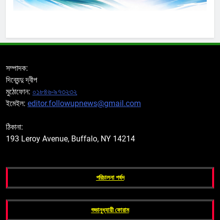
সম্পাদক:
দিব্যেন্দু দ্বীপ
মুঠোফোন:
০১৮৪৬-৯৭৩২৩২
ইমেইল:
editor.followupnews@gmail.com
ঠিকানা:
193 Leroy Avenue, Buffalo, NY 14214
পরিচালনা পর্ষদ
শুভানুধ্যায়ী ফোরাম