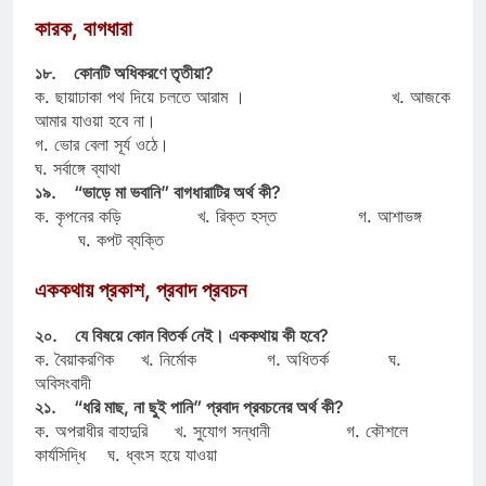
কারক, বাগধারা
১৮. কোনটি অধিকরণে তৃতীয়া?
ক. ছায়াঢাকা পথ দিয়ে চলতে আরাম । খ. আজকে
আমার যাওয়া হবে না।
গ. ভোর বেলা সূর্য ওঠে।
ঘ. সর্বাঙ্গে ব্যাথা
১৯. “ভাড়ে মা ভবানি” বাগধারাটির অর্থ কী?
ক. কৃপনের কড়ি খ. রিক্ত হস্ত গ. আশাভঙ্গ
ঘ. কপট ব্যক্তি
এককথায় প্রকাশ, প্রবাদ প্রবচন
২০. যে বিষয়ে কোন বিতর্ক নেই। এককথায় কী হবে?
ক. বৈয়াকরণিক খ. নির্মোক গ. অধিতর্ক ঘ.
অবিসংবাদী
২১. “ধরি মাছ, না ছুই পানি” প্রবাদ প্রবচনের অর্থ কী?
ক. অপরাধীর বাহাদুরি খ. সুযোগ সন্ধানী গ. কৌশলে
কার্যসিদ্ধি ঘ. ধ্বংস হয়ে যাওয়া