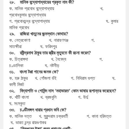
২৮. মানিক বন্দ্যোপাধ্যায়ের প্রকৃত নাম কী?
ক. মানিক প্রবোধ বন্দ্যোপাধ্যায় খ.
প্রবোধকুমার বন্দ্যোপাধ্যায়
গ. প্রবোধচন্দ্র বন্দ্যোপাধ্যায় ঘ. কুমার
মানিক প্রবোধ
২৯. রাজিয়া খাতুনের জন্মস্থান কোথায়?
ক. নেত্রকোণা খ. নারায়ণগঞ্জ গ.
সাতক্ষীরা ঘ. ফরিদপুর
৩০. রবীন্দ্রনাথ ঠাকুর তার স্ত্রীর মৃত্যুতে কী রচনা করেন?
ক. চিত্রাঙ্গদা খ. নৈবেদ্য গ.
চণ্ডালিকা ঘ. নষ্টনীড়
৩১. বাংলা টপ্পা গানের জনক কে?
ক. হরু ঠাকুর খ. গোঁজলা গুঁই গ. নিধিরাম গুপ্ত ঘ.
কালী মির্জা
৩২. বিদ্যাপতি ও গোবিন্দ দাস ‘মহাভারত’ কোন ভাষায় রূপান্তর করেছেন?
ক. খাঁটি বাংলা খ. ব্রজবুলি গ. উর্দু
ঘ. সংস্কৃত
৩৩. চণ্ডীমঙ্গল ধারার প্রধান কবি কে?
ক. মানিক দত্ত খ. মুকুন্দরাম চক্রবর্তী গ. কানা হরিদত্ত
ঘ. ভারত চন্দ্র রায়গুণাকর
৩৪. ‘নিরঞ্জনের উষ্মা’ শুন্য পূরাণের একটি-