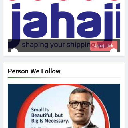
haji link
Person We Follow