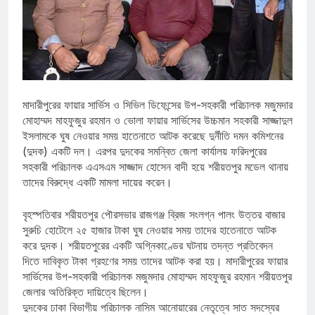
মাদারীপুরের ফায়ার সার্ভিস ও সিভিল ডিফেন্সের উপ-সহকারী পরিচালক মজুমদার
মোহাম্মদ মাহফুজুর রহমান ও ভোলা ফায়ার সার্ভিসের উচ্চমান সহকারী সাজ্জাদুল
ইসলামকে ঘুষ নেওয়ার সময় হাতেনাতে আটক করেছে দুর্নীতি দমন কমিশনের
(দুদক) একটি দল। এরপর দুদকের সমন্বিত জেলা কার্যালয় ফরিদপুরের
সহকারী পরিচালক এএসএম সাজ্জাদ হোসেন বাদী হয়ে শরীয়তপুর মডেল থানায়
তাদের বিরুদ্ধে একটি মামলা দায়ের করেন।
বৃহস্পতিবার শরীয়তপুর পৌরসভার রাজগঞ্জ ব্রিজ সংলগ্ন পালং উত্তর বাজার
সুরুচি হোটেলে ২৫ হাজার টাকা ঘুষ নেওয়ার সময় তাদের হাতেনাতে আটক
করে দুদক। শরীয়তপুরের একটি অগ্নিকাণ্ডের ঘটনায় তদন্ত প্রতিবেদন
দিতে দাবিকৃত টাকা গ্রহণের সময় তাদের আটক করা হয়। মাদারীপুরের ফায়ার
সার্ভিসের উপ-সহকারী পরিচালক মজুমদার মোহাম্মদ মাহফুজুর রহমান শরীয়তপুর
জেলার অতিরিক্ত দায়িত্বে ছিলেন।
দুদকের ঢাকা বিভাগীয় পরিচালক নাসিম আনোয়ারের নেতৃত্বে সাত সদস্যের