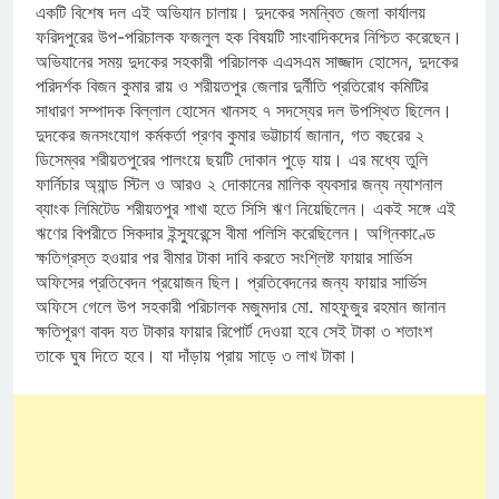
একটি বিশেষ দল এই অভিযান চালায়। দুদকের সমন্বিত জেলা কার্যালয়
ফরিদপুরের উপ-পরিচালক ফজলুল হক বিষয়টি সাংবাদিকদের নিশ্চিত করেছেন।
অভিযানের সময় দুদকের সহকারী পরিচালক এএসএম সাজ্জাদ হোসেন, দুদকের
পরিদর্শক বিজন কুমার রায় ও শরীয়তপুর জেলার দুর্নীতি প্রতিরোধ কমিটির
সাধারণ সম্পাদক বিল্লাল হোসেন খানসহ ৭ সদস্যের দল উপস্থিত ছিলেন।
দুদকের জনসংযোগ কর্মকর্তা প্রণব কুমার ভট্টাচার্য জানান, গত বছরের ২
ডিসেম্বর শরীয়তপুরের পালংয়ে ছয়টি দোকান পুড়ে যায়। এর মধ্যে তুলি
ফার্নিচার অ্যান্ড স্টিল ও আরও ২ দোকানের মালিক ব্যবসার জন্য ন্যাশনাল
ব্যাংক লিমিটেড শরীয়তপুর শাখা হতে সিসি ঋণ নিয়েছিলেন। একই সঙ্গে এই
ঋণের বিপরীতে সিকদার ইন্স্যুরেন্সে বীমা পলিসি করেছিলেন। অগ্নিকাণ্ডে
ক্ষতিগ্রস্ত হওয়ার পর বীমার টাকা দাবি করতে সংশ্লিষ্ট ফায়ার সার্ভিস
অফিসের প্রতিবেদন প্রয়োজন ছিল। প্রতিবেদনের জন্য ফায়ার সার্ভিস
অফিসে গেলে উপ সহকারী পরিচালক মজুমদার মো. মাহফুজুর রহমান জানান
ক্ষতিপূরণ বাবদ যত টাকার ফায়ার রিপোর্ট দেওয়া হবে সেই টাকা ৩ শতাংশ
তাকে ঘুষ দিতে হবে। যা দাঁড়ায় প্রায় সাড়ে ৩ লাখ টাকা।