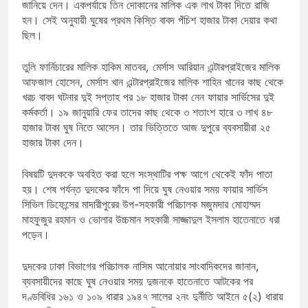
জানিয়ে দেন। একপর্যায়ে তিন দোকানের মালিক এক লাখ টাকা দিতে রাজি
হন। সেই অনুযায়ী ঘুষের প্রথম কিস্তি বাবদ পঁচিশ হাজার টাকা দেয়ার কথা
ছিল।
তুলি ফার্নিচারের মালিক হাকিম মাতবর, মের্সাস আরিয়ান এন্টারপ্রাইজের মালিক
আফজাল হোসেন, মের্সাস খান এন্টারপ্রাইজের মালিক শাহিন খানের কাছ থেকে
খরচ বাবদ ঘটনার দুই সপ্তাহ পর ১৮ হাজার টাকা নেন ফায়ার সার্ভিসের দুই
কর্মকর্তা। ১৯ জানুয়ারি ফের তাদের কাছ থেকে ৩ শতাংশ হারে ৩ লাখ ৪৮
হাজার টাকা ঘুষ নিতে আসেন। তার ভিত্তিতে আজ দুপুরে ব্যবসায়ীরা ২৫
হাজার টাকা দেন।
বিষয়টি দুদককে অবহিত করা হলে সংস্থাটির পক্ষ আগে থেকেই ফাঁদ পাতা
হয়। শেষ পর্যন্ত দুদকের ফাঁদে পা দিয়ে ঘুষ নেওয়ার সময় ফায়ার সার্ভিস
সিভিল ডিফেন্সের মাদারীপুরের উপ-সহকারী পরিচালক মজুমদার মোহাম্মদ
মাহফুজুর রহমান ও ভোলার উচ্চমান সহকারী সাজ্জাদুল ইসলাম হাতেনাতে ধরা
পড়েন।
দুদকের ঢাকা বিভাগের পরিচালক নাসিম আনোয়ার সাংবাদিকদের জানান,
ব্যবসায়ীদের কাছে ঘুষ নেওয়ার সময় দুজনকে হাতেনাতে আটকের পর
দণ্ডবিধির ১৬১ ও ১০৯ ধারার ১৯৪৭ সালের ২নং দুর্নীতি আইনে ৫(২) ধারায়