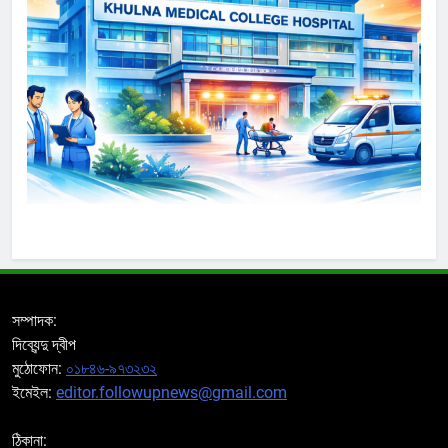
সম্পাদক:
দিব্যেন্দু দ্বীপ
মুঠোফোন:
০১৮৪৬-৯৭৩২৩২
ইমেইল:
editor.followupnews@gmail.com
ঠিকানা: