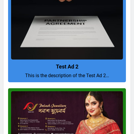
Test Ad 2
This is the description of the Test Ad 2…
Pure
and
Perfect