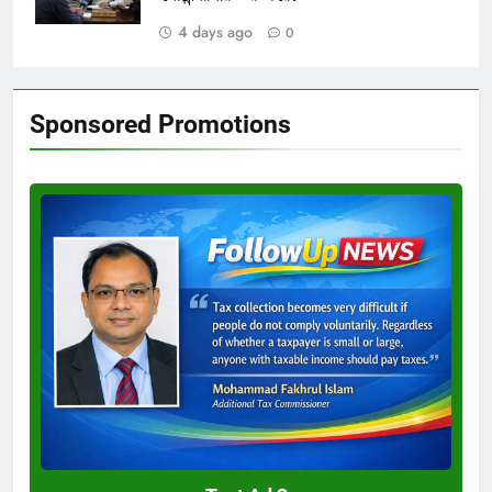
4 days ago
0
Sponsored Promotions
Test
Ad
3