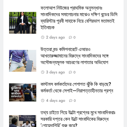
ফলোআপ নিউজের প্রাথমিক অনুসন্ধানঃ
সাংবাদিকদের সমালোচনার মাঝেও দক্ষিণ বন্ডের ডিসি
ব্যারিস্টার পূরবী সাহাকে নিয়ে বেশিরভাগ মতামতই
ইতিবাচক
2 days ago
0
উত্তরা বন্ড কমিশনারেটে এআরও
আখতারুজ্জামানের বিরুদ্ধে সাংবাদিকদের সঙ্গে
অসৌজন্যমূলক আচরণের লাগাতার অভিযোগ
3 days ago
0
কাস্টমস কর্মকর্তাদের পেশাগত ঝুঁকি কি বাড়ছে?
কর্মকর্তা থেকে সেপাই—নিরাপত্তাহীনতার প্রশ্ন
4 days ago
0
তথ্য চাইতে গিয়ে উল্টো প্রশ্নের মুখে সাংবাদিকরাঃ
সরকারি দপ্তর কেন উল্টে সাংবাদিকের বিরুদ্ধে
‘গোয়েন্দাগিরি’ শুরু করে?