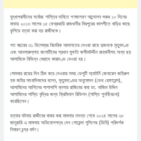
যুদ্ধাপরাধীদের সর্বোচ্চ শাস্তির দাবিতে গণজাগরণ আন্দোলন শুরুর ১০ দিনের
মাথায় ২০১৩ সালের ১৫ ফেব্রুয়ারি রাজধানীর মিরপুরের কালশীতে বাড়ির কাছে
কুপিয়ে হত্যা করা হয় রাজীবকে।
গত বছরের ৩১ ডিসেম্বর বিচারিক আদালতের দেওয়া রায়ে দুজনকে মৃত্যুদণ্ড
এবং আনসারুল্লাহ বাংলাটিমের প্রধান মুফতি জসীমউদ্দীন রাহমানীসহ অন্য ছয়
আসামিকে বিভিন্ন মেয়াদে কারাদণ্ড দেওয়া হয়।
সোমবার রায়ের দিন ঠিক করে দেওয়ার সময় ডেপুটি অ্যাটর্নি জেনারেল জহিরুল
হক জহির সাংবাদিকদের বলেন, মৃত্যুদণ্ডের অনুমোদন (ডেথ রেফারেন্স),
আসামিদের আপিলের পাশাপাশি ব্লগার রাজিবের বাবা ডা. নাজিম উদ্দিন
আসামিদের শাস্তি বৃদ্ধির জন্য ক্রিমিনাল রিভিশন (শাস্তি পুনর্বিবেচনা)
করেছিলেন।
হত্যার ঘটনায় রাজীবের বাবার করা মামলার তদন্ত শেষে ২০১৪ সালের ২৮
জানুয়ারি এ মামলায় অভিযোগপত্র দেন গোয়েন্দা পুলিশের (ডিবি) পরিদর্শক
নিবারণ চন্দ্র বর্মণ।