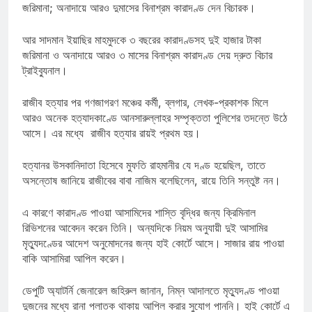
জরিমানা; অনাদায়ে আরও দুমাসের বিনাশ্রম কারাদণ্ড দেন বিচারক।
আর সাদমান ইয়াছির মাহমুদকে ৩ বছরের কারাদণ্ডসহ দুই হাজার টাকা
জরিমানা ও অনাদায়ে আরও ৩ মাসের বিনাশ্রম কারাদণ্ড দেয় দ্রুত বিচার
ট্রাইব্যুনাল।
রাজীব হত্যার পর গণজাগরণ মঞ্চের কর্মী, ব্লগার, লেখক-প্রকাশক মিলে
আরও অনেক হত্যাদকাণ্ডে আনসারুল্লাহর সম্পৃক্ততা পুলিশের তদন্তে উঠে
আসে। এর মধ্যে রাজীব হত্যার রায়ই প্রথম হয়।
হত্যানর উসকানিদাতা হিসেবে মুফতি রাহমানীর যে দণ্ড হয়েছিল, তাতে
অসন্তোষ জানিয়ে রাজীবের বাবা নাজিম বলেছিলেন, রায়ে তিনি সন্তুষ্ট নন।
এ কারণে কারাদণ্ড পাওয়া আসামিদের শাস্তি বৃদ্ধির জন্য ক্রিমিনাল
রিভিশনের আবেদন করেন তিনি। অন্যদিকে নিয়ম অনুযায়ী দুই আসামির
মৃত্যুদণ্ডের আদেশ অনুমোদনের জন্য হাই কোর্টে আসে। সাজার রায় পাওয়া
বাকি আসামিরা আপিল করেন।
ডেপুটি অ্যাটর্নি জেনারেল জহিরুল জানান, নিম্ন আদালতে মৃত্যুদণ্ড পাওয়া
দুজনের মধ্যে রানা পলাতক থাকায় আপিল করার সুযোগ পাননি। হাই কোর্টে এ