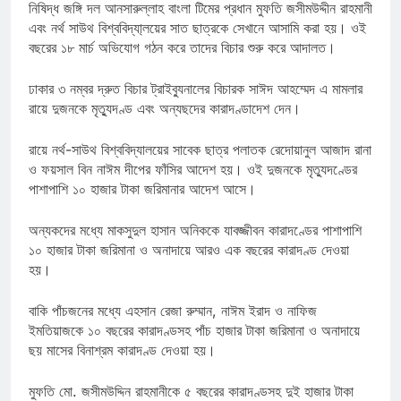
নিষিদ্ধ জঙ্গি দল আনসারুল্লাহ বাংলা টিমের প্রধান মুফতি জসীমউদ্দীন রাহমানী
এবং নর্থ সাউথ বিশ্ববিদ্যা্লয়ের সাত ছাত্রকে সেখানে আসামি করা হয়। ওই
বছরের ১৮ মার্চ অভিযোগ গঠন করে তাদের বিচার শুরু করে আদালত।
ঢাকার ৩ নম্বর দ্রুত বিচার ট্রাইব্যুনালের বিচারক সাঈদ আহম্মেদ এ মামলার
রায়ে দুজনকে মৃত্যু্দণ্ড এবং অন্যছদের কারাদণ্ডাদেশ দেন।
রায়ে নর্থ-সাউথ বিশ্ববিদ্যালয়ের সাবেক ছাত্র পলাতক রেদোয়ানুল আজাদ রানা
ও ফয়সাল বিন নাঈম দীপের ফাঁসির আদেশ হয়। ওই দুজনকে মৃত্যুদণ্ডের
পাশাপাশি ১০ হাজার টাকা জরিমানার আদেশ আসে।
অন্যকদের মধ্যে মাকসুদুল হাসান অনিককে যাবজ্জীবন কারাদণ্ডের পাশাপাশি
১০ হাজার টাকা জরিমানা ও অনাদায়ে আরও এক বছরের কারাদণ্ড দেওয়া
হয়।
বাকি পাঁচজনের মধ্যে এহসান রেজা রুম্মান, নাঈম ইরাদ ও নাফিজ
ইমতিয়াজকে ১০ বছরের কারাদণ্ডসহ পাঁচ হাজার টাকা জরিমানা ও অনাদায়ে
ছয় মাসের বিনাশ্রম কারাদণ্ড দেওয়া হয়।
মুফতি মো. জসীমউদ্দিন রাহমানীকে ৫ বছরের কারাদণ্ডসহ দুই হাজার টাকা