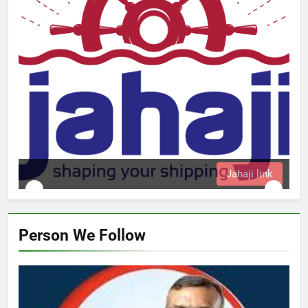
Jahaji link
Person We Follow