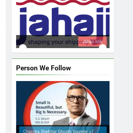
Jahaji link
Person We Follow
Chandra Shekhar Ghosh, founder of