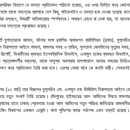
ত্রিপরিষদ বিভাগে যে তদন্ত প্রতিবেদন পাঠানো হয়েছে, এর ওপর ভিত্তি করে কোনো
ই সঙ্গে তাকে তদন্তের ব্যাপারে বেশ কিছু গাইডলাইন ও তদন্ত ছক দেওয়া হয়েছে বলে
্তারা বলছেন, বিষয়টি অতিমাত্রায় স্পর্শকাতর। সাধারণ চোখে যা দেখা যায়, তা অনেক
িকতর তদন্তের প্রয়োজন রয়েছে।
া যুগান্তরকে জানান, ঘটনার সঙ্গে র‌্যাপিড অ্যাকশন ব্যাটালিয়ন (র‌্যাব), যুগ্মসচিব
ল নিরাপত্তা আইনে মামলা, মামলার সময় ও তারিখ, সুলতানা জেসমিনের মৃত্যুর সময়,
িক রিপোর্ট, ভিকটিমের ব্যবহৃত ইলেকট্রনিক ডিভাইস, এনামুল হকের ব্যবহৃত ডিভাইস,
প্রত্যক্ষদর্শীর বক্তব্য, তাকে অসুস্থ অবস্থায় হাসপাতালে আনার সময়ের ভিডিও
ে বিশ্লেষণ করে প্রতিবেদন তৈরি করা হবে। এরপর বোঝা যাবে কে কতটা দায়ী। সেভাবেই
 (২৩ মার্চ) তার বিরুদ্ধে যুগ্মসচিব মো. এনামুল হক ডিজিটাল নিরাপত্তা আইনে যে
Lamia
Math Play
অশ্রাব্
য়ে নতুন সংকট তৈরি হয়েছে। চাঁদপুরের হাইমচরের আল আমিনের বিষয়ে মামলার
র‌্যাবের হাতে ঢাকায় গ্রেফতার হওয়া আল আমিনের নতুন পরিচয় জানিয়েছে রাজধানীর
ংকিং বিকাশের একজন এজেন্ট। থানা পুলিশের কাছে সর্বশেষ এমন তথ্যই রয়েছে।