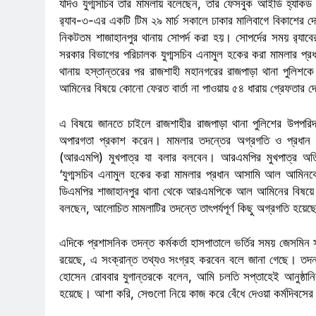
যদিও যুগ্মসচিব তার মামলায় বলেছেন, তার ফেসবুক আইডি হ্যাক
র‌্যাব-৩-এর একটি টিম ২৯ মার্চ সকালে ঢাকার মালিবাগে বিকাশে
নিকটতম শাজাহানপুর থানায় সোপর্দ করা হয়। সোপর্দের সময় র‌্যাবের
সরকার বিভাগের পরিচালক যুগ্মসচিব এনামুল হকের করা মামলার
থানায় হস্তান্তরের পর রাজশাহী মহানগরের রাজপাড়া থানা পুলিশকে
আমিনের বিষয়ে কোনো ফেরত বার্তা না পাওয়ায় ৫৪ ধারায় গ্রেফতার
এ বিষয়ে জানতে চাইলে রাজশাহীর রাজপাড়া থানা পুলিশের উপপরিদ
অপারগতা প্রকাশ করেন। মামলার তদন্তের অগ্রগতি ও প্রধান
(আরএমপি) মুখপাত্র যা বলার বলবেন। আরএমপির মুখপাত্র অত
‘যুগ্মসচিব এনামুল হকের করা মামলার প্রধান আসামি আল আমিন
ডিএমপির শাজাহানপুর থানা থেকে আরএমপিকে আল আমিনের বিষয়ে কো
বলছেন, আলোচিত মামলাটির তদন্তে তাৎপর্যপূর্ণ কিছু অগ্রগতি হয়ে
এদিকে প্রশাসনিক তদন্ত কর্মকর্তা হাসপাতালে ভর্তির সময় জেসমিন স
রয়েছে, এ সংক্রান্ত তথ্যও সংগ্রহ করবেন বলে জানা গেছে। তদন্ত
হোসেন রোববার যুগান্তরকে বলেন, আমি চলতি সপ্তাহেই আনুষ্ঠান
হয়েছে। আশা করি, সেগুলো নিয়ে কাজ করে বেঁধে দেওয়া কর্মদিবসের 