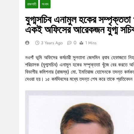
রাজশাহী
সংবাদ
যুগ্মসচিব এনামুল হকের সম্পৃক্তত
একই অফিসের আরেকজন যুগ্ম সচি
0
3 Years Ago
1 Mins
নওগাঁ ভূমি অফিসের কর্মচারী সুলতানা জেসমিন র‌্যাব হেফাজতে নি
পরিচালক (যুগ্মসচিব) এনামুল হকের সম্পৃক্ততা খুঁজে বের করতে
বিভাগীয় কমিশনার (রাজস্ব) মো. ইমতিয়াজ হোসেনকে তদন্ত কর্মকর্তা
দেওয়া হয়। ১৫ কর্মদিবসের মধ্যে তদন্ত শেষ করে তাকে প্রতিবেদন জ