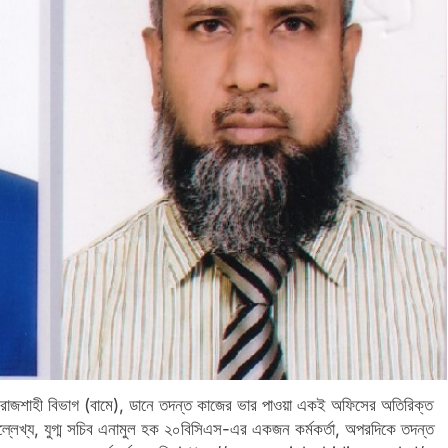
র, রাজশাহী বিভাগ (বামে), ডানে তদন্ত কাজের ভার পাওয়া একই অফিসের অতিরিক্ত
ল্লেখ্য, যুগ্ম সচিব এনামুল হক ২০বিসিএস-এর একজন কর্মকর্তা, অপরদিকে তদন্ত