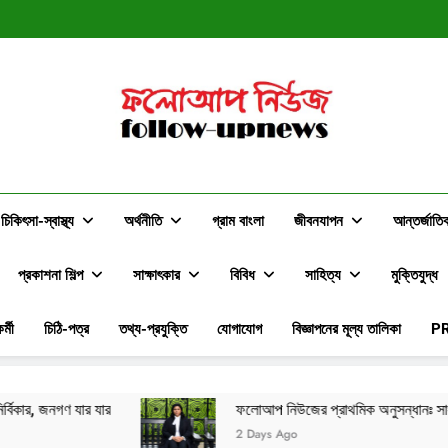
স্বপ্ন ন
ফলোআপ নিউজের প্রাথমিক অনুসন্ধানঃ সাংবাদি
স্বপ্ন ন
ফলোআপ নিউজের প্রাথমিক অনুসন্ধানঃ সাংবাদি
ফলোআপ নিউজ
Follow-Upnews.com
চিকিৎসা-স্বাস্থ্য
অর্থনীতি
গ্রাম বাংলা
জীবনযাপন
আন্তর্জাতি
প্রকাশনা শিল্প
সাক্ষাৎকার
বিবিধ
সাহিত্য
মুক্তিযুদ্ধ
র্মী
চিঠি-পত্র
তথ্য-প্রযুক্তি
যোগাযোগ
বিজ্ঞাপনের মূল্য তালিকা
P
ফলোআপ নিউজের প্রাথমিক অনুসন্ধানঃ সাংবাদিকদের সমালোচনার মাঝেও দক্ষিণ 
2 Days Ago