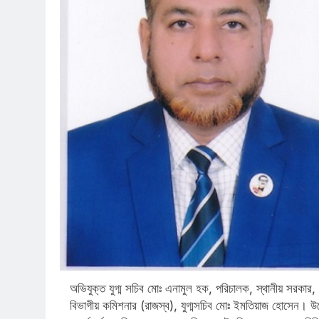
অভিযুক্ত যুগ্ম সচিব মোঃ এনামুল হক, পরিচালক, স্থানীয় সরকা
বিভাগীয় কমিশনার (রাজস্ব), যুগ্মসচিব মোঃ ইমতিয়াজ হোসেন। উ