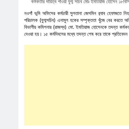
কর্মকর্তার দায়িত্ব পাওয়া যুগ্ম সচিব মোঃ ইমতিয়াজ হোসে
নওগাঁ ভূমি অফিসের কর্মচারী সুলতানা জেসমিন র‌্যাব হেফাজতে নি
পরিচালক (যুগ্মসচিব) এনামুল হকের সম্পৃক্ততা খুঁজে বের করতে
বিভাগীয় কমিশনার (রাজস্ব) মো. ইমতিয়াজ হোসেনকে তদন্ত কর্মকর্তা
দেওয়া হয়। ১৫ কর্মদিবসের মধ্যে তদন্ত শেষ করে তাকে প্রতিবেদন জ