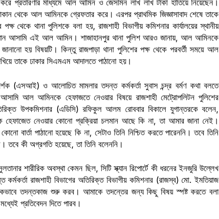
ড করে প্রতারণার মাধ্যমে আল আমিন ও জেসমিন লাখ লাখ টাকা হাতিয়ে নিয়েছেন।
র দোকান থেকে আল আমিনকে গ্রেফতার করে। এরপর প্রাথমিক জিজ্ঞাসাবাদ শেষে তাকে
 পক্ষ থেকে থানা পুলিশকে বলা হয়, রাজশাহী বিভাগীয় কমিশনার কার্যালয়ের স্থানীয়
 প্রধান আসামি এই আল আমিন। শাজাহানপুর থানা পুলিশ আরও জানায়, আল আমিনকে
 জানানো হয় বিষয়টি। কিন্তু রাজপাড়া থানা পুলিশের পক্ষ থেকে পরবর্তী সময়ে আল
 দেখিয়ে তাকে ঢাকার সিএমএম আদালতে পাঠানো হয়।
র্শক (এসআই) ও আলোচিত মামলার তদন্ত কর্মকর্তা সুবাস চন্দ্র বর্মণ কথা বলতে
 আসামি আল আমিনকে হেফাজতে নেওয়ার বিষয়ে রাজশাহী মেট্রোপলিটন পুলিশের
িরিক্ত উপকমিশনার (এডিসি) রফিকুল আলম রোববার বিকালে যুগান্তরকে বলেন,
কে হেফাজেত নেওয়ার কোনো প্রক্রিয়া চলমান আছে কি না, তা আমার জানা নেই।
নো বার্তা পাঠানো হয়েছে কি না, সেটাও তিনি নিশ্চিত করতে পারেননি। তবে তিনি
ছে। তবে কী অগ্রগতি হয়েছে, তা তিনি বলেননি।
ুলতানার শারীরিক অবস্থা কেমন ছিল, সিটি স্ক্যান রিপোর্টে কী ধরনের ইনজুরি উল্লেখ
 কর্মকর্তা রাজশাহী বিভাগের অতিরিক্ত বিভাগীয় কমিশনার (রাজস্ব) মো. ইমতিয়াজ
িকভাবে তদন্তকাজ শুরু করব। আমাকে তদন্তের জন্য কিছু বিষয় স্পষ্ট করতে বলা
মধ্যেই প্রতিবেদন দিতে পারব।