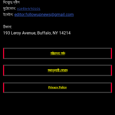
দিব্যেন্দু দ্বীপ
মুঠোফোন:
০১৮৪৬-৯৭৩২৩২
ইমেইল:
editor.followupnews@gmail.com
ঠিকানা:
193 Leroy Avenue, Buffalo, NY 14214
পরিচালনা পর্ষদ
শুভানুধ্যায়ী ফোরাম
Privacy Policy