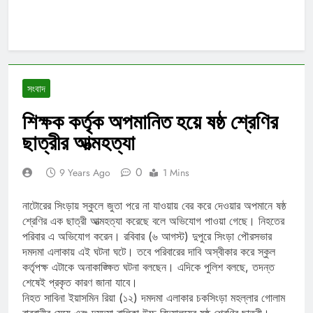
সংবাদ
শিক্ষক কর্তৃক অপমানিত হয়ে ষষ্ঠ শ্রেণির
ছাত্রীর আত্মহত্যা
0
9 Years Ago
1 Mins
নাটোরের সিংড়ায় স্কুলে জুতা পরে না যাওয়ায় বের করে দেওয়ার অপমানে ষষ্ঠ
শ্রেণির এক ছাত্রী আত্মহত্যা করেছে বলে অভিযোগ পাওয়া গেছে। নিহতের
পরিবার এ অভিযোগ করেন। রবিবার (৬ আগস্ট) দুপুরে সিংড়া পৌরসভার
দমদমা এলাকায় এই ঘটনা ঘটে। তবে পরিবারের দাবি অস্বীকার করে স্কুল
কর্তৃপক্ষ এটাকে অনাকাঙ্ক্ষিত ঘটনা বলছেন। এদিকে পুলিশ বলছে, তদন্ত
শেষেই প্রকৃত কারণ জানা যাবে।
নিহত সাবিনা ইয়াসমিন রিয়া (১২) দমদমা এলাকার চকসিংড়া মহল্লার গোলাম
রাব্বানীর মেয়ে এবং দমদমা বালিকা উচ্চ বিদ্যালয়ের ষষ্ঠ শ্রেণির ছাত্রী।