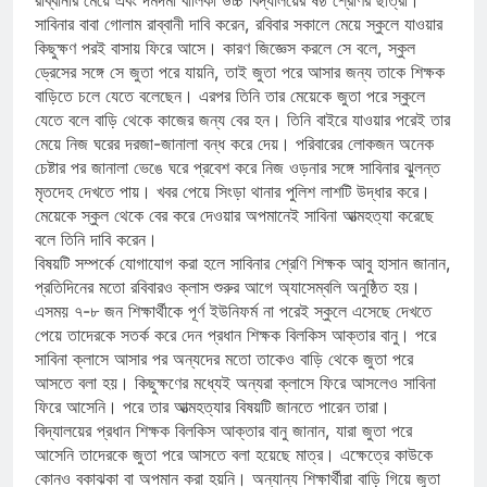
সাবিনার বাবা গোলাম রাব্বানী দাবি করেন, রবিবার সকালে মেয়ে স্কুলে যাওয়ার
কিছুক্ষণ পরই বাসায় ফিরে আসে। কারণ জিজ্ঞেস করলে সে বলে, স্কুল
ড্রেসের সঙ্গে সে জুতা পরে যায়নি, তাই জুতা পরে আসার জন্য তাকে শিক্ষক
বাড়িতে চলে যেতে বলেছেন। এরপর তিনি তার মেয়েকে জুতা পরে স্কুলে
যেতে বলে বাড়ি থেকে কাজের জন্য বের হন। তিনি বাইরে যাওয়ার পরেই তার
মেয়ে নিজ ঘরের দরজা-জানালা বন্ধ করে দেয়। পরিবারের লোকজন অনেক
চেষ্টার পর জানালা ভেঙে ঘরে প্রবেশ করে নিজ ওড়নার সঙ্গে সাবিনার ঝুলন্ত
মৃতদেহ দেখতে পায়। খবর পেয়ে সিংড়া থানার পুলিশ লাশটি উদ্ধার করে।
মেয়েকে স্কুল থেকে বের করে দেওয়ার অপমানেই সাবিনা আত্মহত্যা করেছে
বলে তিনি দাবি করেন।
বিষয়টি সম্পর্কে যোগাযোগ করা হলে সাবিনার শ্রেণি শিক্ষক আবু হাসান জানান,
প্রতিদিনের মতো রবিবারও ক্লাস শুরুর আগে অ্যাসেম্বলি অনুষ্ঠিত হয়।
এসময় ৭-৮ জন শিক্ষার্থীকে পূর্ণ ইউনিফর্ম না পরেই স্কুলে এসেছে দেখতে
পেয়ে তাদেরকে সতর্ক করে দেন প্রধান শিক্ষক বিলকিস আক্তার বানু। পরে
সাবিনা ক্লাসে আসার পর অন্যদের মতো তাকেও বাড়ি থেকে জুতা পরে
আসতে বলা হয়। কিছুক্ষণের মধ্যেই অন্যরা ক্লাসে ফিরে আসলেও সাবিনা
ফিরে আসেনি। পরে তার আত্মহত্যার বিষয়টি জানতে পারেন তারা।
বিদ্যালয়ের প্রধান শিক্ষক বিলকিস আক্তার বানু জানান, যারা জুতা পরে
আসেনি তাদেরকে জুতা পরে আসতে বলা হয়েছে মাত্র। এক্ষেত্রে কাউকে
কোনও বকাঝকা বা অপমান করা হয়নি। অন্যান্য শিক্ষার্থীরা বাড়ি গিয়ে জুতা