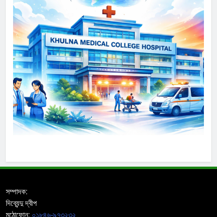
সম্পাদক:
দিব্যেন্দু দ্বীপ
মুঠোফোন:
০১৮৪৬-৯৭৩২৩২