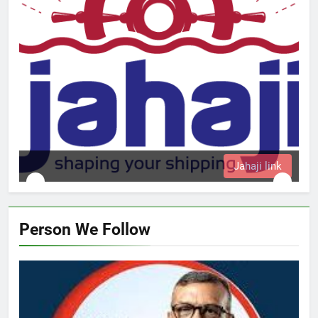
Jahaji link
Person We Follow