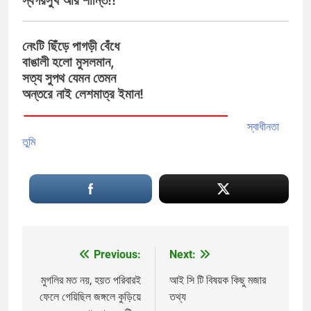
স্বগর্রসুখ আর শান্তি!!
নেংটি ছিঁড়ে পাগড়ী বেঁধে
বাঙালী হলো মুসলমান,
সত্য সুপথ যেমন তেমন
অন্তরে নাই লেশমাত্র ইমান!
স্বাধীনতা
তুমি
Previous:
Next:
Post
navigation
মুগলির মত নয়, হয়ত পরিবারই
আই সি টি বিষয়ক কিছু মজার
ফেলে গেয়িছিল জঙ্গলে কুড়িয়ে
তথ্য