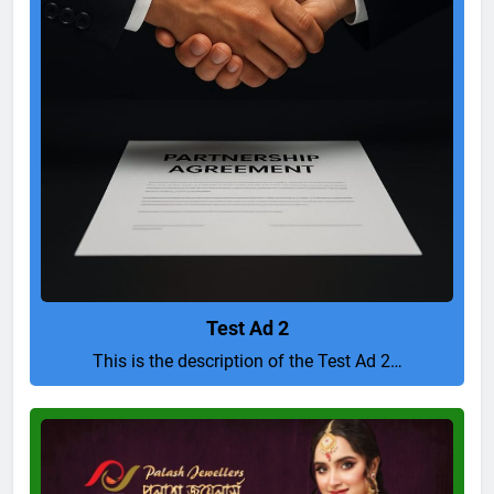
Test Ad 2
This is the description of the Test Ad 2…
Pure
and
Perfect