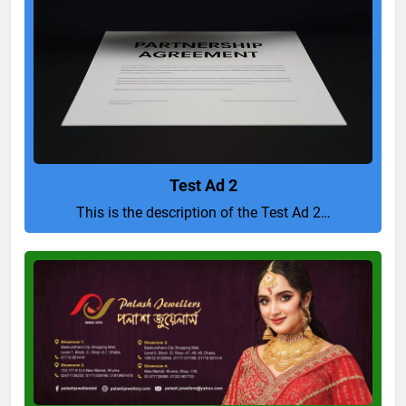
Test Ad 2
This is the description of the Test Ad 2…
Pure
and
Perfect