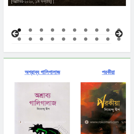
Sanjeeda Ansari
[অক্টোবর-২০২০, ১ম সপ্তাহ] |
অশ্রাব্য গালিগালাজ
পরকীয়া