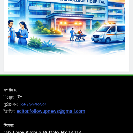
সম্পাদক:
দিব্যেন্দু দ্বীপ
মুঠোফোন:
০১৮৪৬-৯৭৩২৩২
ইমেইল:
editor.followupnews@gmail.com
ঠিকানা:
193 Leroy Avenue, Buffalo, NY 14214